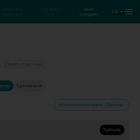
Fannt eng
Reverse
Sech
LU
Persoun
Sich
aloggen
Gesinn Zuel mobil
mmer
Itinéraire
Informatiounen iwwer d'Rechter
Route