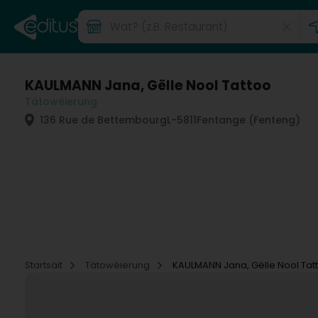
KAULMANN Jana, Gëlle Nool Tattoo
Tätowéierung
136 Rue de Bettembourg
L-5811
Fentange (Fenteng)
Startsäit
Tätowéierung
KAULMANN Jana, Gëlle Nool Tat