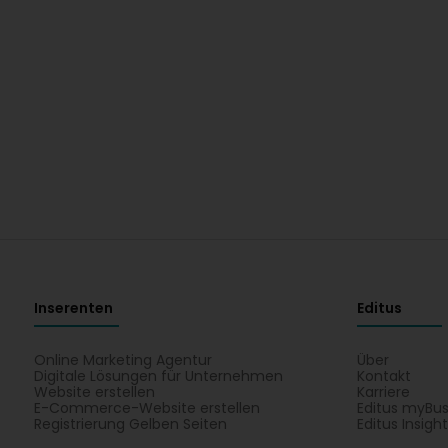
Inserenten
Editus
Online Marketing Agentur
Über
Digitale Lösungen für Unternehmen
Kontakt
Website erstellen
Karriere
E-Commerce-Website erstellen
Editus myBus
Registrierung Gelben Seiten
Editus Insigh