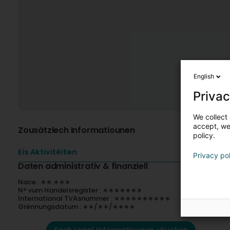
English
Privac
We collect 
accept, we'
Zousätzlech Informatiounen
policy.
Eis Aktivitéiten
Privacy po
Daten administrativ & finanziell
Nace : ∗∗.∗∗∗
N° vum Handelsregister : ∗∗∗∗∗∗∗
International TVAsnummer : ∗∗∗∗∗∗∗∗∗∗
Grënnungsdatum : ∗∗/∗∗/∗∗∗∗