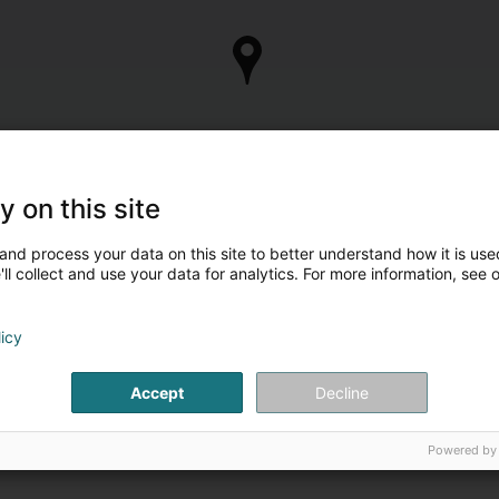
y on this site
and process your data on this site to better understand how it is used
ll collect and use your data for analytics. For more information, see 
licy
Accept
Decline
Powered by