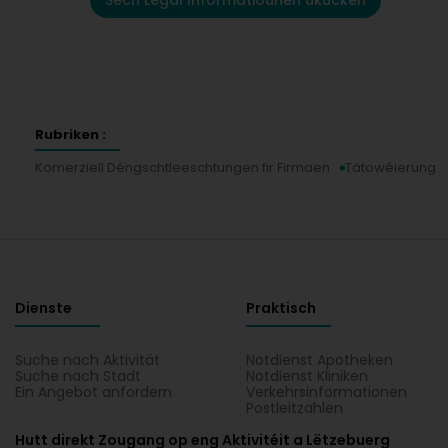
Sech Legal Informatiounen ukucken
Rubriken :
Komerziell Déngschtleeschtungen fir Firmaen
Tätowéierung
Dienste
Praktisch
Suche nach Aktivität
Notdienst Apotheken
Suche nach Stadt
Notdienst Kliniken
Ein Angebot anfordern
Verkehrsinformationen
Postleitzahlen
Hutt direkt Zougang op eng Aktivitéit a Lëtzebuerg