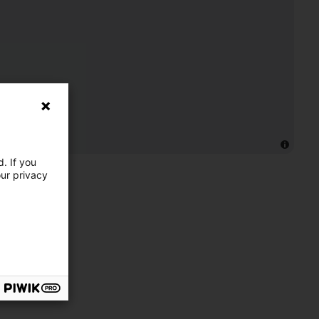
. If you
our privacy