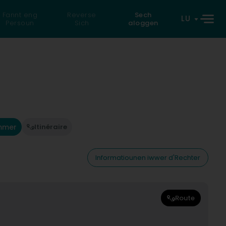
Fannt eng
Reverse
Sech
LU
Persoun
Sich
aloggen
mmer
Itinéraire
Informatiounen iwwer d'Rechter
Route