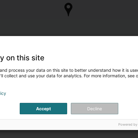
y on this site
and process your data on this site to better understand how it is used
ll collect and use your data for analytics. For more information, see 
licy
Accept
Decline
Powered by