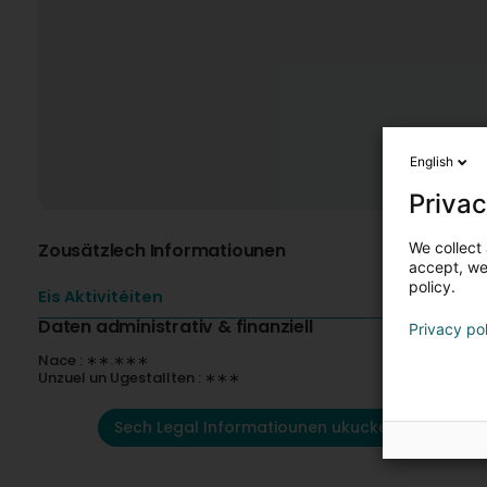
English
Privac
We collect 
Zousätzlech Informatiounen
accept, we'
policy.
Eis Aktivitéiten
Daten administrativ & finanziell
Privacy po
Nace : ∗∗.∗∗∗
Unzuel un Ugestallten : ∗∗∗
Sech Legal Informatiounen ukucken