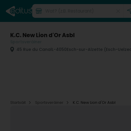
K.C. New Lion d'Or Asbl
Sportsveräiner
45 Rue du Canal
L-4050
Esch-sur-Alzette (Esch-Uelze
Startsäit
Sportsveräiner
K.C. New Lion d'Or Asbl