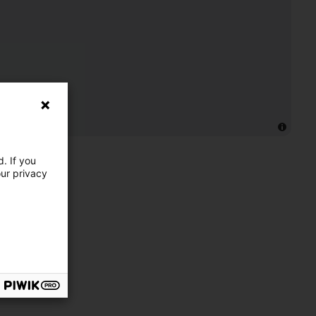
. If you
our privacy