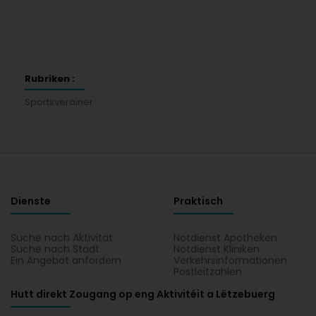
Rubriken :
Sportsveräiner
Dienste
Praktisch
Suche nach Aktivität
Notdienst Apotheken
Suche nach Stadt
Notdienst Kliniken
Ein Angebot anfordern
Verkehrsinformationen
Postleitzahlen
Hutt direkt Zougang op eng Aktivitéit a Lëtzebuerg