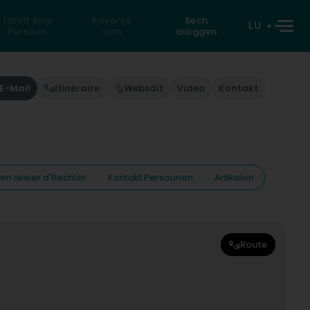
Fannt eng
Reverse
Sech
LU
Persoun
Sich
aloggen
E-Mail
Itinéraire
Websäit
Video
Kontakt
nen iwwer d'Rechter
Kontakt Persounen
Artikelen
Route