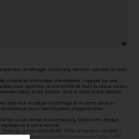
expertiser, aménager, construire, rénover, valoriser un bien
 du conseil en immobilier d'entreprise, s'appuie sur une
ises pour optimiser la recherche de leurs bureaux, locaux
merciales), et les assister dans le choix d'une solution
ires dans leur stratégie d'arbitrage et la vente de leurs
ternationaux pour l'identification d'opportunités
itation ou un terrain à Luxembourg, toute notre équipe
r expérience à votre service.
filiale de Jones Lang LaSalle, offre un service complet «
ovation de bureaux, de petite ou moyenne taille. Tétris