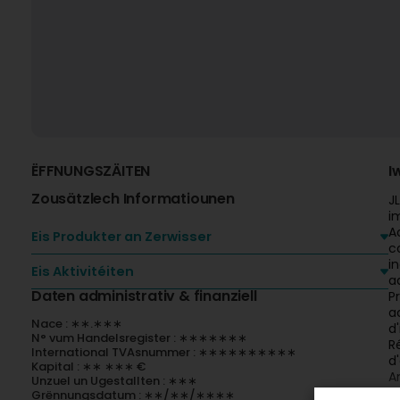
ËFFNUNGSZÄITEN
I
Zousätzlech Informatiounen
J
i
A
Eis Produkter an Zerwisser
c
i
Eis Aktivitéiten
a
Daten administrativ & finanziell
P
a
Nace : ∗∗.∗∗∗
d
N° vum Handelsregister : ∗∗∗∗∗∗∗
R
International TVAsnummer : ∗∗∗∗∗∗∗∗∗∗
d
Kapital : ∗∗ ∗∗∗ €
A
Unzuel un Ugestallten : ∗∗∗
d
Grënnungsdatum : ∗∗/∗∗/∗∗∗∗