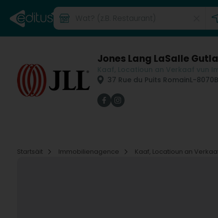
Jones Lang LaSalle Gutla
Kaaf, Locatioun an Verkaaf vun I
37 Rue du Puits Romain
L-8070
B
Startsäit
Immobilienagence
Kaaf, Locatioun an Verkaa