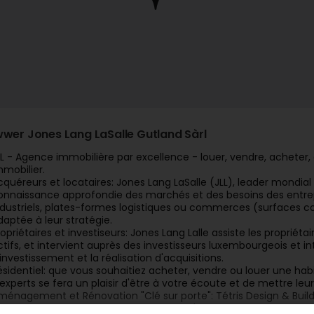
wwer Jones Lang LaSalle Gutland Sàrl
LL - Agence immobilière par excellence - louer, vendre, acheter, 
mmobilier.
cquéreurs et locataires: Jones Lang LaSalle (JLL), leader mondial
onnaissance approfondie des marchés et des besoins des entrepr
ndustriels, plates-formes logistiques ou commerces (surfaces com
daptée à leur stratégie.
ropriétaires et investiseurs: Jones Lang Lalle assiste les propriéta
ctifs, et intervient auprès des investisseurs luxembourgeois et in
'investissement et la réalisation d'acquisitions.
ésidentiel: que vous souhaitiez acheter, vendre ou louer une hab
'experts se fera un plaisir d'être à votre écoute et de mettre leu
ménagement et Rénovation "Clé sur porte": Tétris Design & Build, 
’entreprise générale » pour des projets d'aménagement et de rén