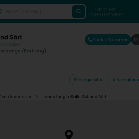
Fannt een
Professionnellen
nd Sàrl
Kuck d'Nummer
mmobilien
ertrange (Bartreng)
Ëffnungszäiten
Informatiou
f vun Immobilien
Jones Lang LaSalle Gutland Sàrl