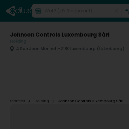
Johnson Controls Luxembourg Sàrl
Holding
4 Rue Jean Monnet
L-2180
Luxembourg (Lëtzebuerg)
Startsäit
Holding
Johnson Controls Luxembourg Sàrl