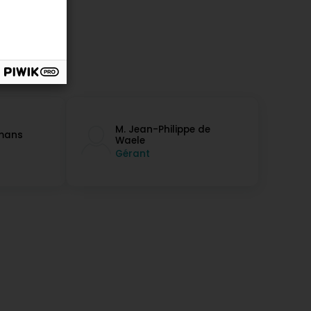
M. Jean-Philippe de
rmans
Waele
Gérant