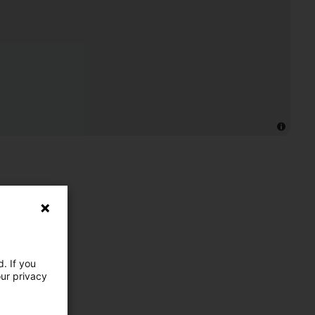
. If you
our privacy