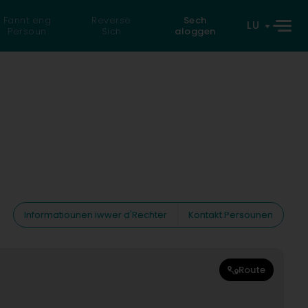
Fannt eng
Reverse
Sech
LU
Persoun
Sich
aloggen
Informatiounen iwwer d'Rechter
Kontakt Persounen
Route