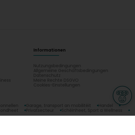
Informationen
Nutzungsbedingungen
Allgemeine Geschäftsbedingungen
Datenschutz
iness
Meine Rechte DSGVO
t
Cookies-Einstellungen
ionnellen
Garage, transport an mobilitéit
Handel
sondheet
Privatsecteur
Schéinheet, Sport a Wellness
, Adress. All Aktivitéite vun Johnson Controls Luxembourg Sàrl :
ge
L-3670 Kayl