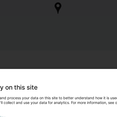
y on this site
and process your data on this site to better understand how it is used
ll collect and use your data for analytics. For more information, see 