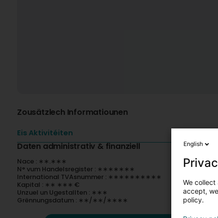
Zousätzlech Informatiounen
Eis Aktivitéiten
English
Daten administrativ & finanziell
Privac
Nace : ∗∗.∗∗∗
N° vum Handelsregister : ∗∗∗∗∗∗∗
International TVAsnummer : ∗∗∗∗∗∗∗∗∗∗
We collect 
Kapital : ∗∗ ∗∗∗ €
accept, we'
Unzuel un Ugestallten : ∗∗∗
policy.
Grënnungsdatum : ∗∗/∗∗/∗∗∗∗