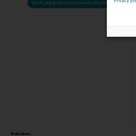
Privacy po
Sech Legal Informatiounen ukucken
K
Rubriken :