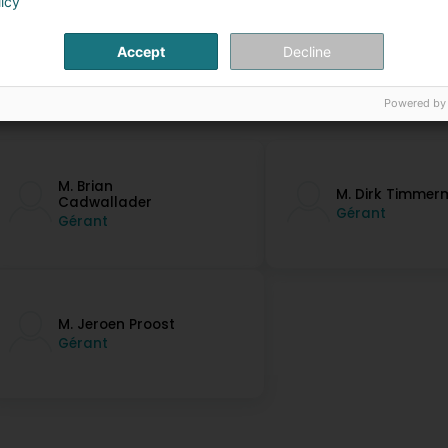
licy
Accept
Decline
Powered by
ontakt Persounen
M. Brian
M. Dirk Timme
Cadwallader
Gérant
Gérant
M. Jeroen Proost
Gérant