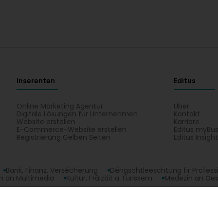
Inserenten
Editus
Online Marketing Agentur
Über
Digitale Lösungen für Unternehmen
Kontakt
Website erstellen
Karriere
E-Commerce-Website erstellen
Editus myBus
Registrierung Gelben Seiten
Editus Insigh
Bank, Finanz, Versécherung
Déngschtleeschtung fir Profess
 an Multimedia
Kultur, Fräizäit a Turissem
Medezin an Ge
tiounen iwwert Johnson Controls Luxembourg Sàrl : Ëffnungszäiten, Telefon
àrl op enger Kaart vun Luxembourg.
opyright © 2026
Editus Luxembourg S.A.
208, rue de Noertzan