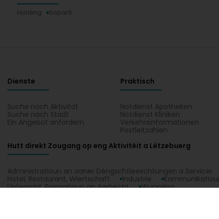
Holding
Soparfi
Dienste
Praktisch
Suche nach Aktivität
Notdienst Apotheken
Suche nach Stadt
Notdienst Kliniken
Ein Angebot anfordern
Verkehrsinformationen
Postleitzahlen
Hutt direkt Zougang op eng Aktivitéit a Lëtzebuerg
Administratioun an aaner Déngschtleeschtungen a Servicer
Hotel, Restaurant, Wiertschaft
Industrie
Kommunikatioun
Unterricht, Formatioun an Aarbecht
Wunnéng
Johnson Controls Luxembourg Sàrl zu Luxembourg, all praktesch Informa
Holding, Soparfi. Situéiert Äre Kontakt Johnson Controls Luxembourg S
1.0.2606.0809
C