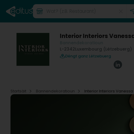
Interior Interiors Vanes
Bannendekoratioun
L-2342
Luxembourg (Lëtzebuerg)
Déngt ganz Lëtzebuerg
Startsäit
Bannendekoratioun
Interior Interiors Vaness