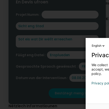
En Devis ufroen
R
Projet Numm :
K
English
Privac
Füügt eng Datei :
Eroplueden
We collect 
Gesproochte Sprooch gewënscht :
FR
accept, we'
policy.
Datum vun der Interventioun :
Privacy po
Bestätegt meng Ufro
Nëtzlech Informatiounen