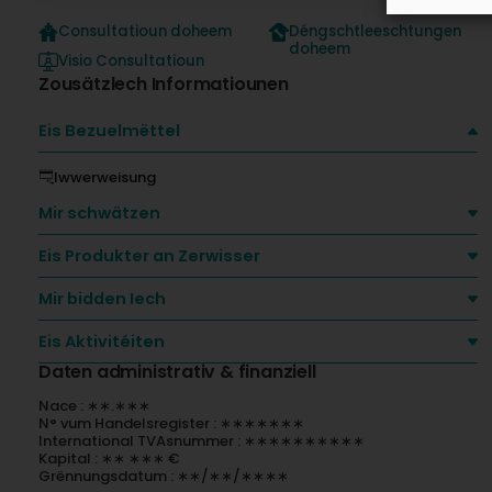
Consultatioun doheem
Déngschtleeschtungen
doheem
Visio Consultatioun
Zousätzlech Informatiounen
Eis Bezuelmëttel
Iwwerweisung
Mir schwätzen
Eis Produkter an Zerwisser
Mir bidden Iech
Eis Aktivitéiten
Daten administrativ & finanziell
Nace : ∗∗.∗∗∗
N° vum Handelsregister : ∗∗∗∗∗∗∗
International TVAsnummer : ∗∗∗∗∗∗∗∗∗∗
Kapital : ∗∗ ∗∗∗ €
Grënnungsdatum : ∗∗/∗∗/∗∗∗∗