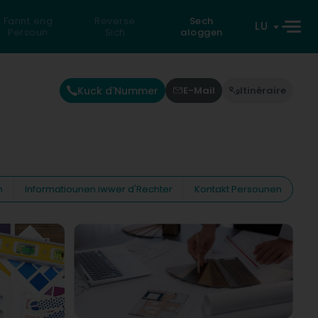
Fannt eng
Reverse
Sech
LU
Persoun
Sich
aloggen
Kuck d'Nummer
E-Mail
Itinéraire
n
Informatiounen iwwer d'Rechter
Kontakt Persounen