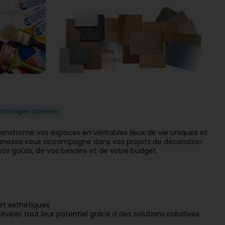
schtungen doheem
transforme vos espaces en véritables lieux de vie uniques et
 Vanessa vous accompagne dans vos projets de décoration
s goûts, de vos besoins et de votre budget.
et esthétiques
éler tout leur potentiel grâce à des solutions créatives