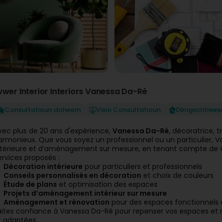
wwer Interior Interiors Vanessa Da-Ré
Consultatioun doheem
Visio Consultatioun
Déngschtlee
vec plus de 20 ans d'expérience,
Vanessa Da-Ré
, décoratrice, 
armonieux. Que vous soyez un professionnel ou un particulier,
ntérieure et d’aménagement sur mesure, en tenant compte de vo
ervices proposés :
Décoration intérieure
pour particuliers et professionnels
Conseils personnalisés en décoration
et choix de couleurs
Étude de plans
et optimisation des espaces
Projets d’aménagement intérieur sur mesure
Aménagement et rénovation
pour des espaces fonctionnels 
aites confiance à Vanessa Da-Ré pour repenser vos espaces et rév
t adaptées.