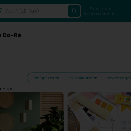
Fannt een
Professionnellen
sa Da-Ré
Ëffnungszäiten
En Devis ufroen
Bewertunge
a Da-Ré