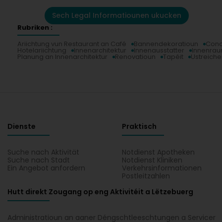
Sech Legal Informatiounen ukucken
Rubriken :
Ariichtung vun Restaurant an Café
Bannendekoratioun
Conc
Hotelariichtung
Innenarchitektur
Innenausstatter
Innenrau
Planung an Innenarchitektur
Renovatioun
Tapéit
Ustreich
Dienste
Praktisch
Suche nach Aktivität
Notdienst Apotheken
Suche nach Stadt
Notdienst Kliniken
Ein Angebot anfordern
Verkehrsinformationen
Postleitzahlen
Hutt direkt Zougang op eng Aktivitéit a Lëtzebuerg
Administratioun an aaner Déngschtleeschtungen a Servicer