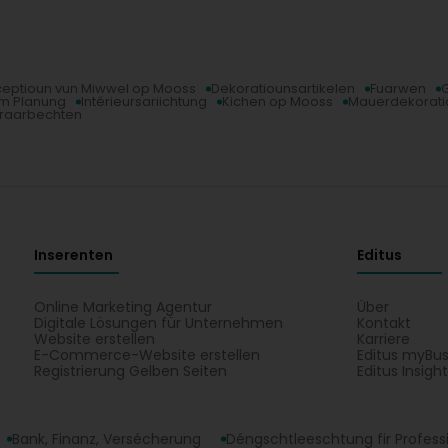
eptioun vun Miwwel op Mooss
Dekoratiounsartikelen
Fuarwen
m Planung
Intérieursariichtung
Kichen op Mooss
Mauerdekorati
eraarbechten
Inserenten
Editus
Online Marketing Agentur
Über
Digitale Lösungen für Unternehmen
Kontakt
Website erstellen
Karriere
E-Commerce-Website erstellen
Editus myBus
Registrierung Gelben Seiten
Editus Insigh
Bank, Finanz, Versécherung
Déngschtleeschtung fir Profess