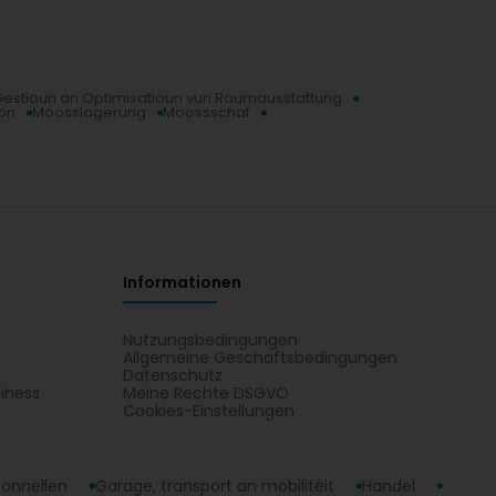
Gestioun an Optimisatioun vun Raumausstattung
on
Moosslagerung
Moossschaf
Informationen
Nutzungsbedingungen
Allgemeine Geschäftsbedingungen
Datenschutz
iness
Meine Rechte DSGVO
t
Cookies-Einstellungen
ionnellen
Garage, transport an mobilitéit
Handel