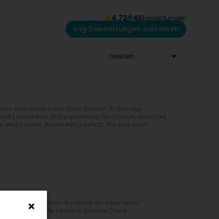
4,72
46
bewertungen
eng Bewäertungen schreiwen
neisten
our la première fois chez Valerie. À l’écoute,
gle) A fantastic first experience for my son, who had
ive and patient. Absolutely perfect. We'll be back.
ente appréciation. Au plaisir de vous revoir
 ! Instinctif de l'équipe Service Client