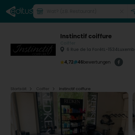
Instinctif coiffure
Coiffer
6 Rue de la Forêt
L-1534
Luxemb
4,72
46
bewertungen
Startsäit
Coiffer
Instinctif coiffure