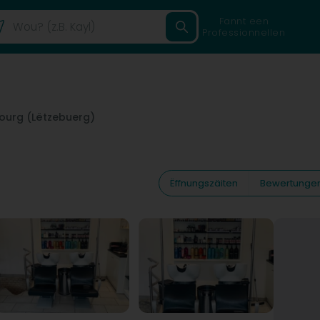
Fannt een
Professionnellen
ourg (Lëtzebuerg)
Ëffnungszäiten
Bewertunge