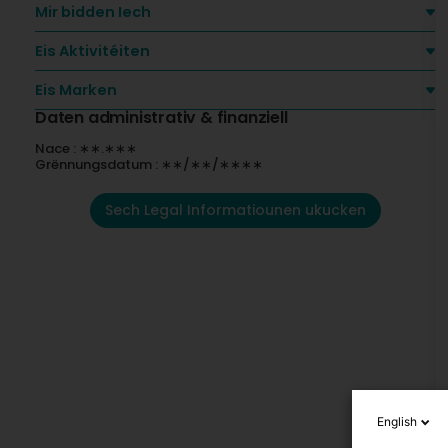
Mir bidden Iech
Eis Aktivitéiten
Eis Marken
Daten administrativ & finanziell
Nace : ∗∗.∗∗∗
Grënnungsdatum : ∗∗/∗∗/∗∗∗∗
Sech Legal Informatiounen ukucken
English