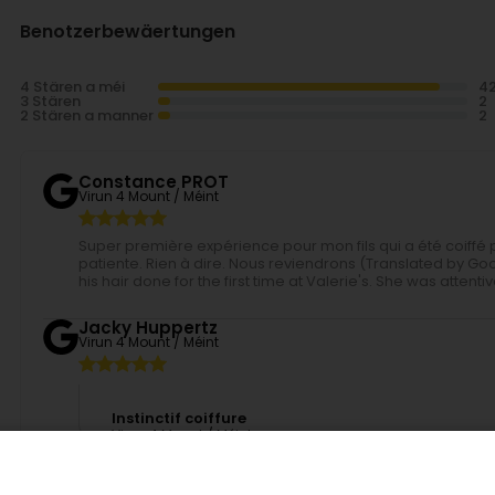
Benotzerbewäertungen
4 Stären a méi
3 Stären
2 Stären a manner
Constance PROT
Virun 4 Mount / Méint
Super première expérience pour mon fils qui a été coiffé p
patiente. Rien à dire. Nous reviendrons (Translated by Goo
his hair done for the first time at Valerie's. She was attent
Jacky Huppertz
Virun 4 Mount / Méint
Instinctif coiffure
Virun 4 Mount / Méint
Bonjour Jacky, Nous vous remercions pour cette excell
prochainement dans notre établissement. Bonne journée