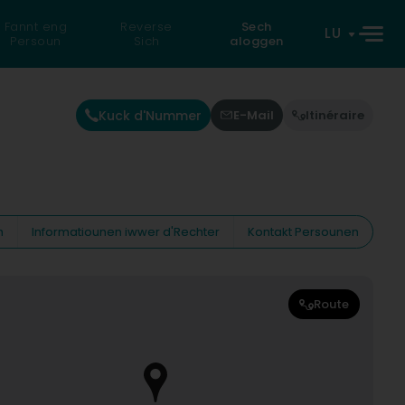
Fannt eng
Reverse
Sech
LU
Persoun
Sich
aloggen
Kuck d'Nummer
E-Mail
Itinéraire
n
Informatiounen iwwer d'Rechter
Kontakt Persounen
Route