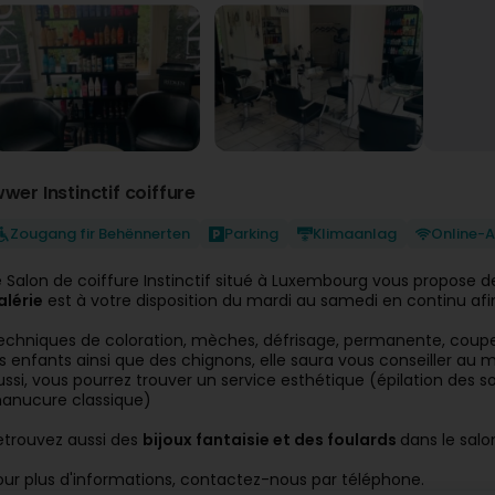
wwer Instinctif coiffure
Zougang fir Behënnerten
Parking
Klimaanlag
Online-
e Salon de coiffure Instinctif situé à Luxembourg vous propos
alérie
est à votre disposition du mardi au samedi en continu afin
echniques de coloration, mèches, défrisage, permanente, coupe
es enfants ainsi que des chignons, elle saura vous conseiller au m
ussi, vous pourrez trouver un service esthétique (épilation des sour
anucure classique)
etrouvez aussi des
bijoux fantaisie et des foulards
dans le salo
our plus d'informations, contactez-nous par téléphone.