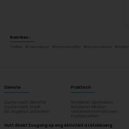
Rubriken :
Coiffer
Coloratioun
Dammecoiffer
Décoloratioun
Glätte
Dienste
Praktisch
Suche nach Aktivität
Notdienst Apotheken
Suche nach Stadt
Notdienst Kliniken
Ein Angebot anfordern
Verkehrsinformationen
Postleitzahlen
Hutt direkt Zougang op eng Aktivitéit a Lëtzebuerg