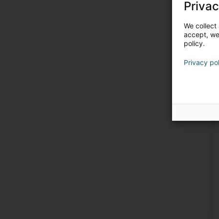
Privac
We collect 
accept, we'
policy.
Privacy po