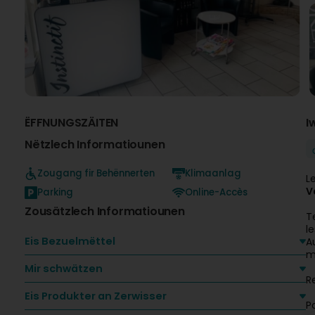
ËFFNUNGSZÄITEN
I
Nëtzlech Informatiounen
Zougang fir Behënnerten
Klimaanlag
L
V
Parking
Online-Accès
Zousätzlech Informatiounen
T
l
Eis Bezuelmëttel
A
m
Mir schwätzen
R
Eis Produkter an Zerwisser
P