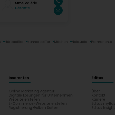
Mme Valérie .
Gérante
n
Härecoiffer
Kannercoiffer
Mèchen
Nolstudio
Permanente
Inserenten
Editus
Online Marketing Agentur
Über
Digitale Lösungen für Unternehmen
Kontakt
Website erstellen
Karriere
E-Commerce-Website erstellen
Editus myBus
Registrierung Gelben Seiten
Editus Insigh