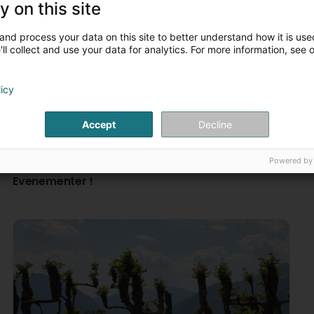
y on this site
Mio
Virun 10 Mount / Méint
and process your data on this site to better understand how it is used
ll collect and use your data for analytics. For more information, see 
1
2
...
Instinctif coiffure
Virun 9 Mount / Méint
licy
Mio, 🙂
Accept
Decline
Matthieu Goffin
Virun 1 Joer(en)
Powered by
Excellent !!
Evenementer !
Instinctif coiffure
Virun 1 Joer(en)
Merci 😊
Sofia Sandin Fonseca
Virun 1 Joer(en)
Instinctif coiffure