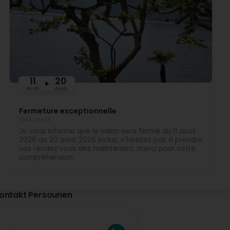
Virun 1 Joer(en)
Bonjour Sofia, Nous vous remercions pour cette excell
prochainement 🙂
11
20
AUG
AUG
Fermeture exceptionnelle
Gescheft
Je vous informe que le salon sera fermé du 11 aout
2026 au 20 aout 2026 inclus, n'hésitez pas à prendre
vos rendez vous des maintenant, merci pour votre
compréhension
ontakt Persounen