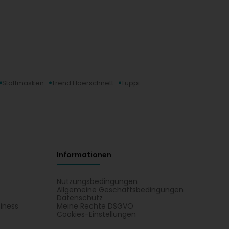
Stoffmasken
Trend Hoerschnett
Tuppi
Informationen
Nutzungsbedingungen
Allgemeine Geschäftsbedingungen
Datenschutz
iness
Meine Rechte DSGVO
t
Cookies-Einstellungen