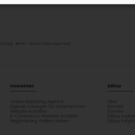
t Fleeg
Reiki
Stress Management
Inserenten
Editus
Online Marketing Agentur
Über
Digitale Lösungen für Unternehmen
Kontakt
Website erstellen
Karriere
E-Commerce-Website erstellen
Editus myBus
Registrierung Gelben Seiten
Editus Insigh