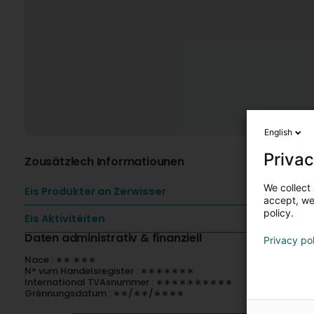
English
Privac
Zousätzlech Informatiounen
We collect 
Eis Produkter an Zerwisser
accept, we'
policy.
Eis Aktivitéiten
Daten administrativ & finanziell
Privacy po
Nace : ∗∗.∗∗∗
N° vum Handelsregister : ∗∗∗∗∗∗∗
International TVAsnummer : ∗∗∗∗∗∗∗∗∗∗
Grënnungsdatum : ∗∗/∗∗/∗∗∗∗