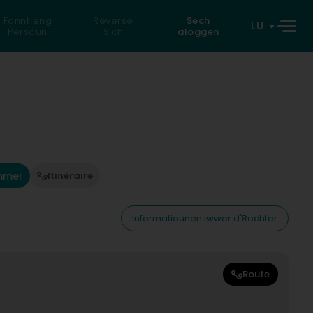
Fannt eng
Reverse
Sech
LU
Persoun
Sich
aloggen
mmer
Itinéraire
Informatiounen iwwer d'Rechter
Route