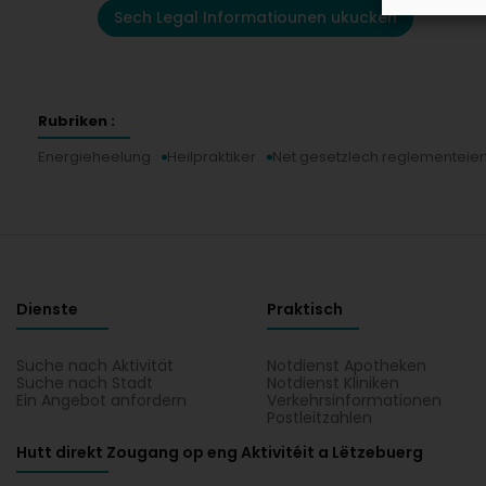
Sech Legal Informatiounen ukucken
Rubriken :
Energieheelung
Heilpraktiker
Net gesetzlech reglementeier
Dienste
Praktisch
Suche nach Aktivität
Notdienst Apotheken
Suche nach Stadt
Notdienst Kliniken
Ein Angebot anfordern
Verkehrsinformationen
Postleitzahlen
Hutt direkt Zougang op eng Aktivitéit a Lëtzebuerg