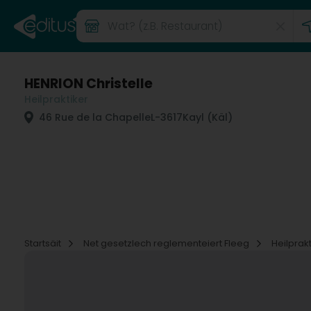
HENRION Christelle
Heilpraktiker
46 Rue de la Chapelle
L-3617
Kayl (Käl)
Startsäit
Net gesetzlech reglementeiert Fleeg
Heilprak