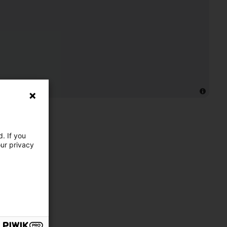
. If you
our privacy