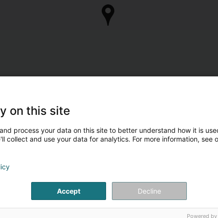
y on this site
and process your data on this site to better understand how it is used
ll collect and use your data for analytics. For more information, see 
licy
Accept
Decline
Powered by