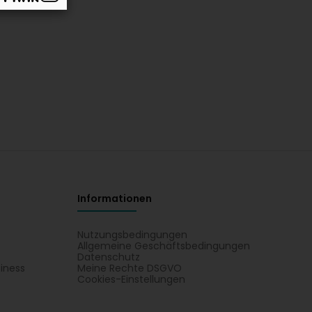
Informationen
Nutzungsbedingungen
Allgemeine Geschäftsbedingungen
Datenschutz
iness
Meine Rechte DSGVO
t
Cookies-Einstellungen