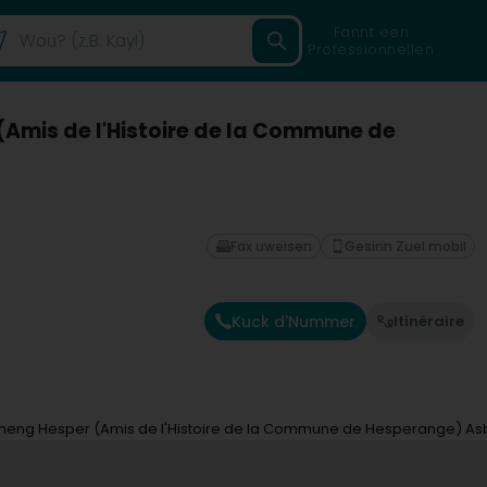
Fannt een
Professionnellen
Amis de l'Histoire de la Commune de
Fax uweisen
Gesinn Zuel mobil
Kuck d'Nummer
Itinéraire
meng Hesper (Amis de l'Histoire de la Commune de Hesperange) As