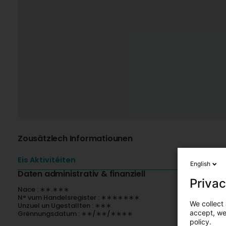
Zousätzlech Informatiounen
Eis Aktivitéiten
English
Daten administrativ & finanziell
Privac
Nace : ∗∗.∗∗∗
N° vum Handelsregister : ∗∗∗∗∗∗∗
We collect 
Unzuel un Ugestallten : ∗∗∗
accept, we'
Grënnungsdatum : ∗∗/∗∗/∗∗∗∗
policy.