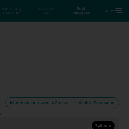
Fannt eng
Reverse
Sech
LU
Persoun
Sich
aloggen
Informatiounen iwwer d'Rechter
Kontakt Persounen
bl
Route