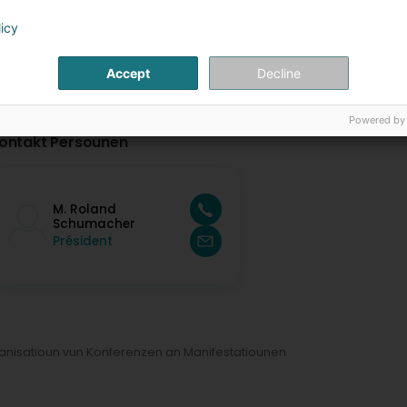
licy
Accept
Decline
Powered by
ontakt Persounen
M. Roland
Schumacher
Président
anisatioun vun Konferenzen an Manifestatiounen