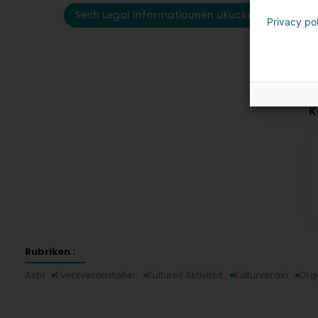
Sech Legal Informatiounen ukucken
Privacy po
K
Rubriken :
Asbl
Eventveranstalter
Kulturell Aktivitéit
Kulturverain
Org