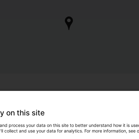
y on this site
and process your data on this site to better understand how it is used
ll collect and use your data for analytics. For more information, see 