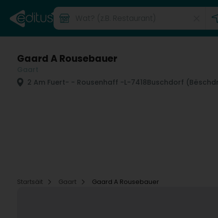
Gaard A Rousebauer
Gaart
2 Am Fuert
- - Rousenhaff -
L-7418
Buschdorf (Bëschdr
Startsäit
Gaart
Gaard A Rousebauer