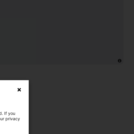
. If you
our privacy