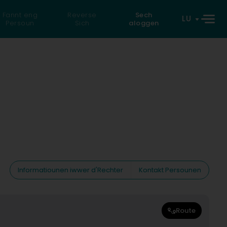
Fannt eng
Reverse
Sech
LU
Persoun
Sich
aloggen
Informatiounen iwwer d'Rechter
Kontakt Persounen
Route