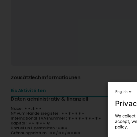
Zousätzlech Informatiounen
Eis Aktivitéiten
English
Daten administrativ & finanziell
Privac
Nace : ∗∗.∗∗∗
N° vum Handelsregister : ∗∗∗∗∗∗∗
We collect 
International TVAsnummer : ∗∗∗∗∗∗∗∗∗∗
accept, we'
Kapital : ∗∗ ∗∗∗ €
policy.
Unzuel un Ugestallten : ∗∗∗
Grënnungsdatum : ∗∗/∗∗/∗∗∗∗