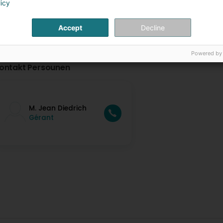
licy
Accept
Decline
Powered by
ontakt Persounen
M. Jean Diedrich
Gérant