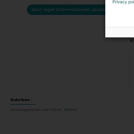
Privacy po
Sech Legal Informatiounen ukucken
K
Rubriken :
Aménageieren vum Gaart
Gaart