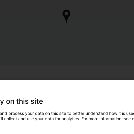
y on this site
and process your data on this site to better understand how it is used
ll collect and use your data for analytics. For more information, see 