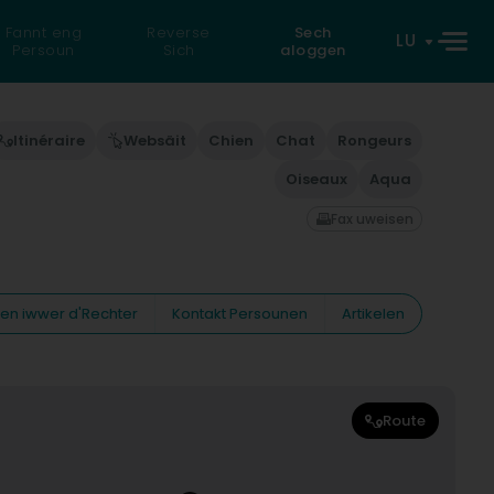
Fannt eng
Reverse
Sech
LU
Persoun
Sich
aloggen
Itinéraire
Websäit
Chien
Chat
Rongeurs
Oiseaux
Aqua
Fax uweisen
nen iwwer d'Rechter
Kontakt Persounen
Artikelen
Route