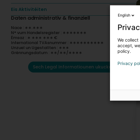
Eis Aktivitéiten
English
Daten administrativ & finanziell
Privac
Nace : ∗∗.∗∗∗
N° vum Handelsregister : ∗∗∗∗∗∗∗
Ëmsaz : ∗ ∗∗∗ ∗∗∗ €
We collect 
International TVAsnummer : ∗∗∗∗∗∗∗∗∗∗
accept, we'
Unzuel un Ugestallten : ∗∗∗
policy.
Grënnungsdatum : ∗∗/∗∗/∗∗∗∗
Privacy po
Sech Legal Informatiounen ukucken