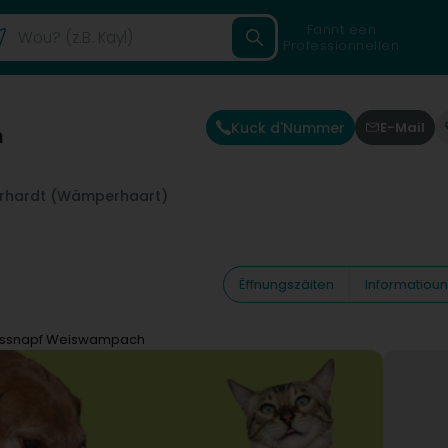
Fannt een
Professionnellen
Kuck d'Nummer
E-Mail
h
hardt (Wämperhaart)
Ëffnungszäiten
Informatiou
essnapf Weiswampach