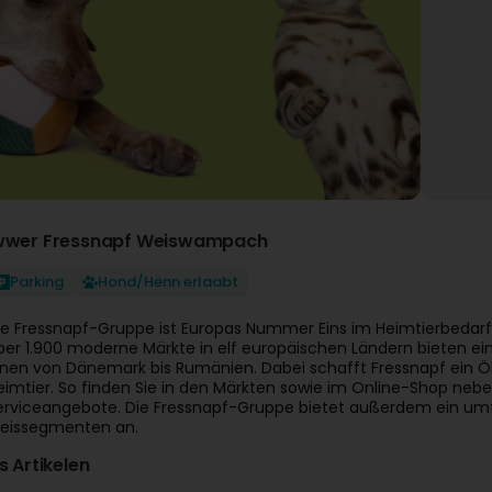
wwer Fressnapf Weiswampach
Parking
Hond/Hënn erlaabt
ie Fressnapf-Gruppe ist Europas Nummer Eins im Heimtierbedarf
ber 1.900 moderne Märkte in elf europäischen Ländern bieten ei
nnen von Dänemark bis Rumänien. Dabei schafft Fressnapf ein 
eimtier. So finden Sie in den Märkten sowie im Online-Shop n
erviceangebote. Die Fressnapf-Gruppe bietet außerdem ein umfa
reissegmenten an.
is Artikelen