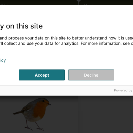
Chien
Chat
y on this site
and process your data on this site to better understand how it is used
ll collect and use your data for analytics. For more information, see 
licy
Accept
Decline
Oiseau
Powered by