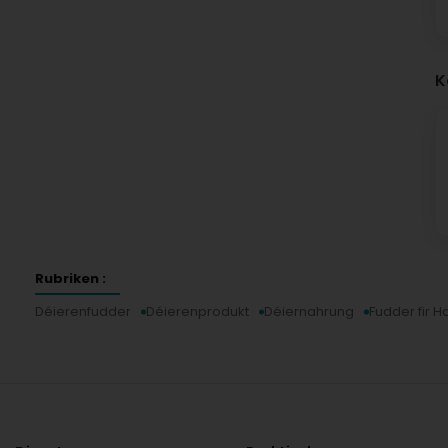
K
Rubriken :
Déierenfudder
Déierenprodukt
Déiernahrung
Fudder fir 