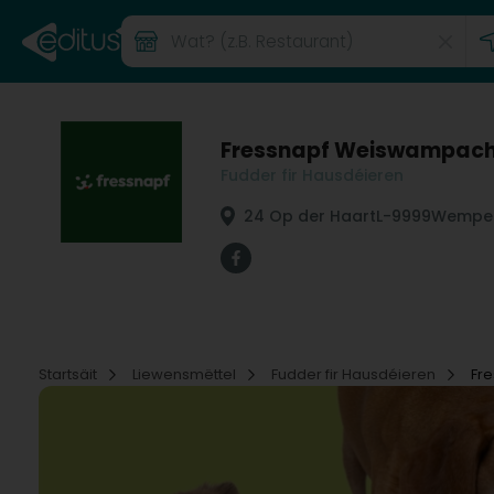
Fressnapf Weiswampac
Fudder fir Hausdéieren
24 Op der Haart
L-9999
Wemper
Startsäit
Liewensmëttel
Fudder fir Hausdéieren
Fr