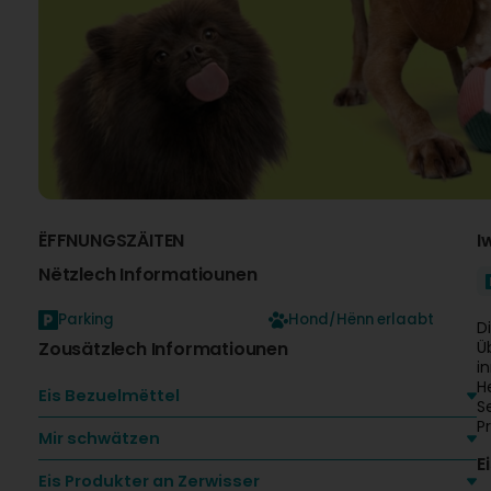
ËFFNUNGSZÄITEN
I
Nëtzlech Informatiounen
Parking
Hond/Hënn erlaabt
D
Zousätzlech Informatiounen
Ü
i
H
Eis Bezuelmëttel
S
P
Mir schwätzen
E
Eis Produkter an Zerwisser