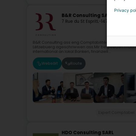
Privacy po
B&R Consulting SA
7 Rue du St Esprit
L-1475
Luxembourg
B&R Consulting ass eng Comptabilitéits- a Steierb
Lëtzebuerg ageschriwwen ass.Mir begleeden multinati
international an lokal Banken, finanziell...
Websäit
Route
Expert Comptabel
HDO Consulting SARL