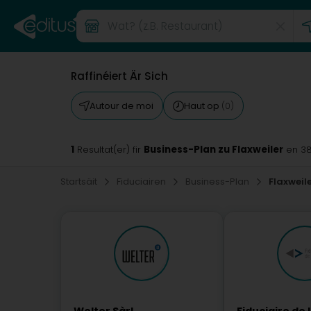
Raffinéiert Är Sich
Autour de moi
Haut op
(0)
1
Business-Plan zu Flaxweiler
Resultat(er) fir
en 3
Startsäit
Fiduciairen
Business-Plan
Flaxweil