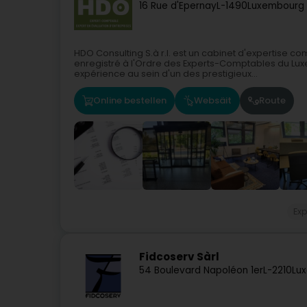
16 Rue d'Epernay
L-1490
Luxembourg 
HDO Consulting S.à r.l. est un cabinet d'expertise co
enregistré à l'Ordre des Experts-Comptables du Lu
expérience au sein d'un des prestigieux...
Online bestellen
Websäit
Route
Ex
Fidcoserv Sàrl
54 Boulevard Napoléon 1er
L-2210
Lu