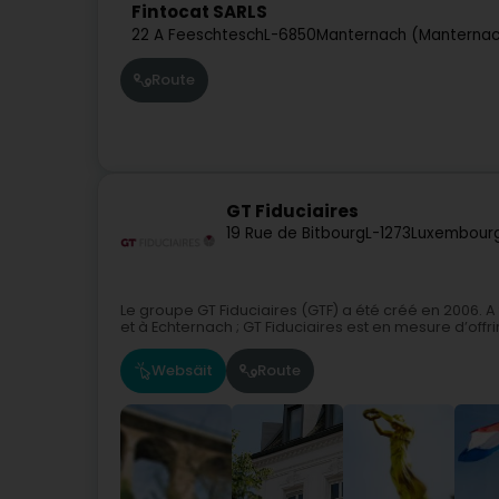
Fintocat SARLS
22 A Feeschtesch
L-6850
Manternach (Manterna
Route
GT Fiduciaires
19 Rue de Bitbourg
L-1273
Luxembourg
Le groupe GT Fiduciaires (GTF) a été créé en 2006. A
et à Echternach ; GT Fiduciaires est en mesure d’offrir
Websäit
Route