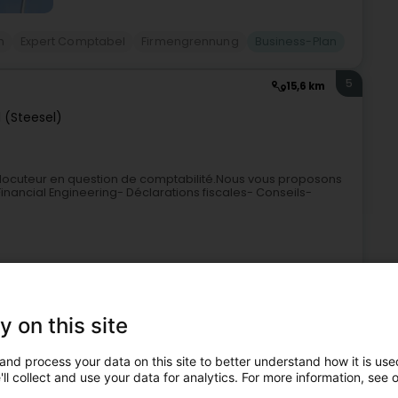
n
Expert Comptabel
Firmengrennung
Business-Plan
5
15,6 km
l (Steesel)
erlocuteur en question de comptabilité.Nous vous proposons
Financial Engineering- Déclarations fiscales- Conseils-
y on this site
and process your data on this site to better understand how it is used
ll collect and use your data for analytics. For more information, see 
mptabel
Fiduciairen
Firmengrennung
Business-Plan