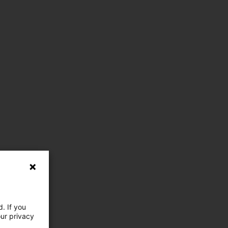
. If you
our privacy