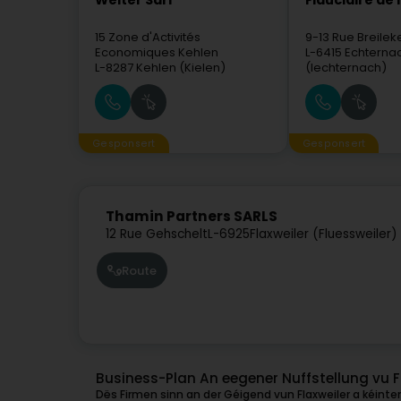
Welter Sàrl
Fiduciaire de l
15 Zone d'Activités
9-13 Rue Breilek
Economiques Kehlen
L-6415
Echterna
L-8287
Kehlen (Kielen)
(Iechternach)
Gesponsert
Gesponsert
Thamin Partners SARLS
12 Rue Gehschelt
L-6925
Flaxweiler (Fluessweiler)
Route
Business-Plan An eegener Nuffstellung vu F
Dës Firmen sinn an der Géigend vun Flaxweiler a kéinten