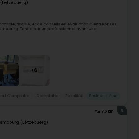
(Lëtzebuerg)
mptable, fiscale, et de conseils en évaluation d'entreprises,
xembourg. Fondé par un professionnel ayant une
+6
pert Comptabel
Comptabel
Fiskalitéit
Business-Plan
8
17,6 km
xembourg (Lëtzebuerg)