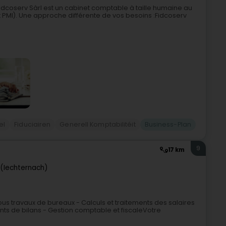
Fidcoserv Sàrl est un cabinet comptable à taille humaine au
 PMI). Une approche différente de vos besoins :Fidcoserv
el
Fiduciairen
Generell Komptabilitéit
Business-Plan
9
17 km
 (Iechternach)
Tous travaux de bureaux - Calculs et traitements des salaires
ents de bilans - Gestion comptable et fiscaleVotre