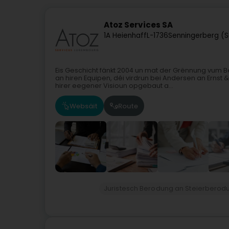
Atoz Services SA
1A Heienhaff
L-1736
Senningerberg (
Eis Geschicht fänkt 2004 un mat der Grënnung vum 
an hiren Equipen, déi virdrun bei Andersen an Ernst
hirer eegener Visioun opgebaut a...
Websäit
Route
Juristesch Berodung an Steierberod