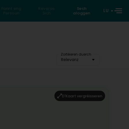
Fannt eng
Reverse
Sech
LU
Persoun
Sich
aloggen
Zortéieren duerch
Relevanz
D'Kaart vergréisseren