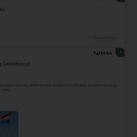
ch)
Fiduciairen
4
13,6 km
 (Lëtzebuerg)
 travers de ses différentes entités localisées à Luxembourg
 des...