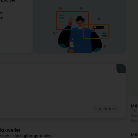
'Est SA
es
ch
1
Méi
Fiduciairen
Déi
Bau
Bau
laxweiler
Mé
 och fir Iech gëeegent sinn.