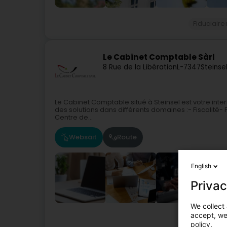
Fiduciaire
Le Cabinet Comptable Sàrl
8 Rue de la Libération
L-7347
Steinse
Le Cabinet Comptable situé à Steinsel est votre int
des solutions dans différents domaines :- Fiscalité- 
Centre de...
Websäit
Route
English
Privac
We collect 
accept, we'
Co
policy.