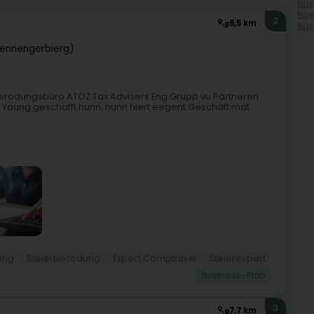
Bus
Bus
2
9,5 km
Bus
Sennengerbierg)
Berodungsbüro ATOZ Tax Advisers.Eng Grupp vu Partneren
 & Young geschafft hunn, hunn hiert eegent Geschäft mat
ung
Steierberodung
Expert Comptabel
Steierexpert
Business-Plan
3
7,7 km