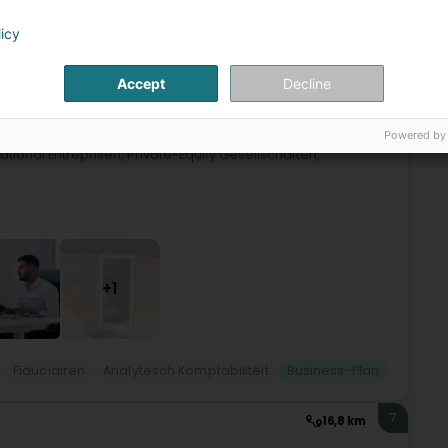
6
licy
16,3 km
 (Lëtzebuerg)
Accept
Decline
Powered by
erodungsfirma, déi beim Ordre des Experts-Comptables zu
onal Entreprisen, Private-Equity Gesellschaften,
+1
Fiduciairen
Analytesch Komptabilitéit
Business-Plan
7
16,8 km