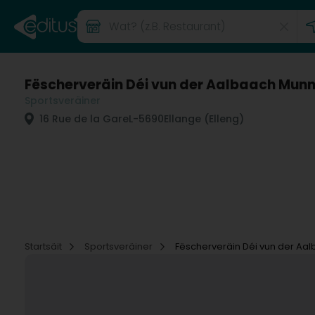
Fëscherveräin Déi vun der Aalbaach Munn
Sportsveräiner
16 Rue de la Gare
L-5690
Ellange (Elleng)
Startsäit
Sportsveräiner
Fëscherveräin Déi vun der Aa