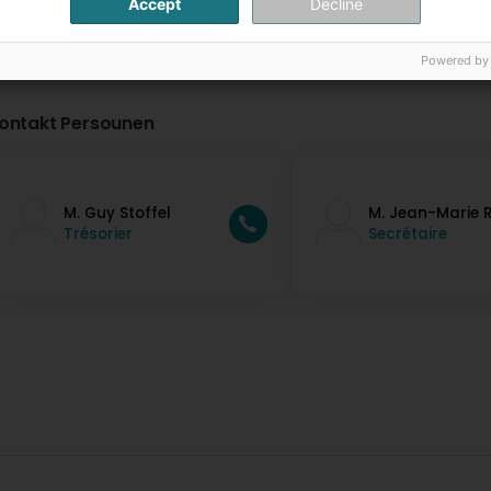
Accept
Decline
Powered by
ontakt Persounen
M. Guy Stoffel
M. Jean-Marie 
Trésorier
Secrétaire