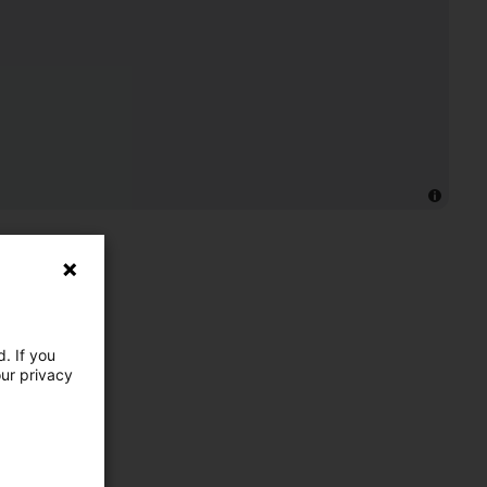
. If you
our privacy