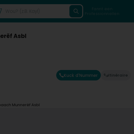
Fannt een
Professionnellen
erëf Asbl
Kuck d'Nummer
Itinéraire
lbaach Munnerëf Asbl