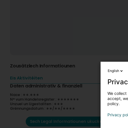
Zousätzlech Informatiounen
English
Eis Aktivitéiten
Privac
Daten administrativ & finanziell
We collect 
Nace : ∗∗.∗∗∗
accept, we'
N° vum Handelsregister : ∗∗∗∗∗∗∗
Unzuel un Ugestallten : ∗∗∗
policy.
Grënnungsdatum : ∗∗/∗∗/∗∗∗∗
Privacy po
Sech Legal Informatiounen ukucken