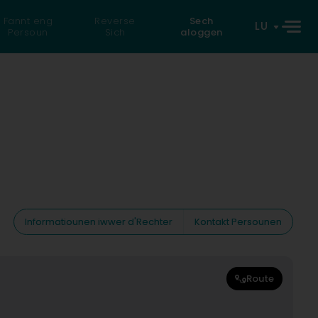
Fannt eng
Reverse
Sech
LU
Persoun
Sich
aloggen
Informatiounen iwwer d'Rechter
Kontakt Persounen
Route