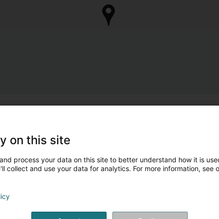
y on this site
and process your data on this site to better understand how it is used
ll collect and use your data for analytics. For more information, see 
licy