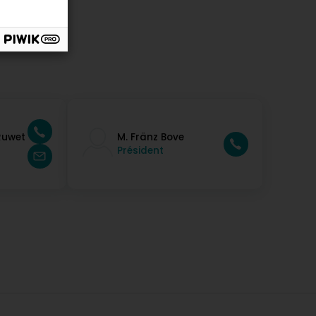
Ruwet
M. Fränz Bove
Président