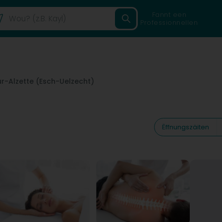
Fannt een
Professionnellen
r-Alzette (Esch-Uelzecht)
Ëffnungszäiten