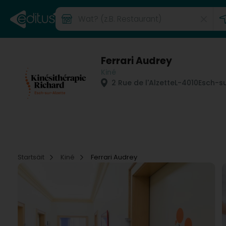
Ferrari Audrey
Kiné
2 Rue de l'Alzette
L-4010
Esch-su
Startsäit
Kiné
Ferrari Audrey