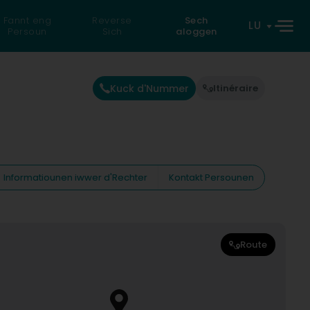
Fannt eng
Reverse
Sech
LU
Persoun
Sich
aloggen
Kuck d'Nummer
Itinéraire
Informatiounen iwwer d'Rechter
Kontakt Persounen
Route