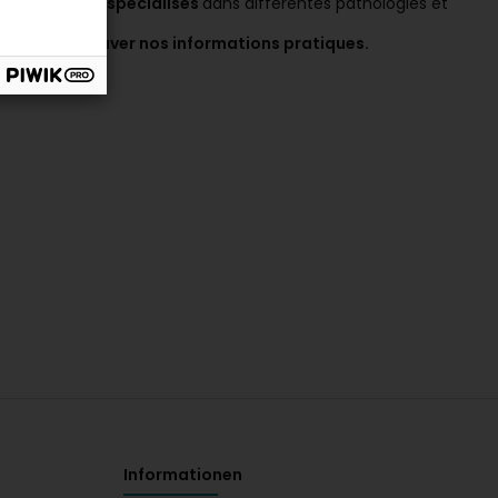
 diplômés et spécialisés
dans différentes pathologies et
ions et retrouver nos informations pratiques.
Informationen