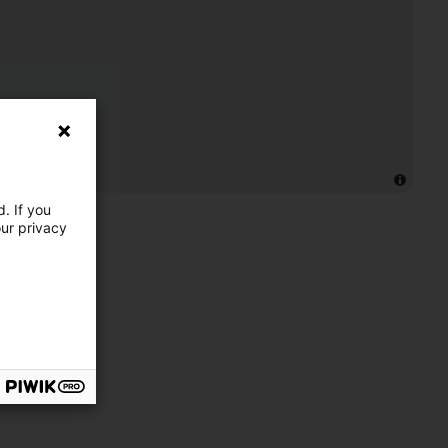
. If you
our privacy