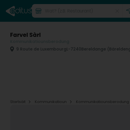
Farvel Sàrl
Kommunikatiounsberodung
9 Route de Luxembourg
L-7240
Bereldange (Bärelden
Startsäit
Kommunikatioun
Kommunikatiounsberodung