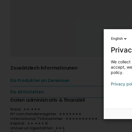
English
Privac
We collect 
Zousätzlech Informatiounen
accept, we'
policy.
Eis Produkter an Zerwisser
Privacy po
Eis Aktivitéiten
Daten administrativ & finanziell
Nace : ∗∗.∗∗∗
N° vum Handelsregister : ∗∗∗∗∗∗∗
International TVAsnummer : ∗∗∗∗∗∗∗∗∗∗
Kapital : ∗∗ ∗∗∗ €
Unzuel un Ugestallten : ∗∗∗