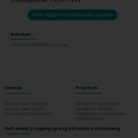
Grënnungsdatum : ∗∗/∗∗/∗∗∗∗
Sech Legal Informatiounen ukucken
Rubriken :
Kommunikatiounsberodung
Dienste
Praktisch
Suche nach Aktivität
Notdienst Apotheken
Suche nach Stadt
Notdienst Kliniken
Ein Angebot anfordern
Verkehrsinformationen
Postleitzahlen
Hutt direkt Zougang op eng Aktivitéit a Lëtzebuerg