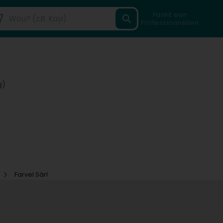
Fannt een
Professionnellen
g)
Farvel Sàrl