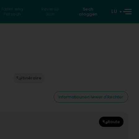
Fannt eng
Reverse
Sech
LU
Persoun
Sich
aloggen
Itinéraire
Informatiounen iwwer d'Rechter
Route