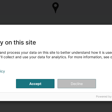
y on this site
and process your data on this site to better understand how it is used
ll collect and use your data for analytics. For more information, see 
licy
Accept
Decline
Powered by