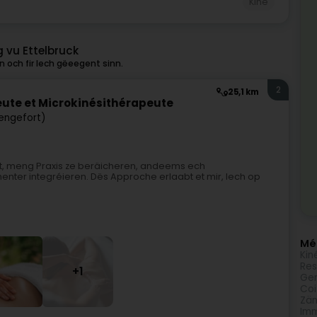
Kiné
 vu Ettelbruck
n och fir Iech gëeegent sinn.
2
25,1 km
ute et Microkinésithérapeute
tengefort)
rt, meng Praxis ze beräicheren, andeems ech
enter integréieren. Dës Approche erlaabt et mir, Iech op
Méi
Kin
Res
+1
Gen
Coi
Zän
Imm