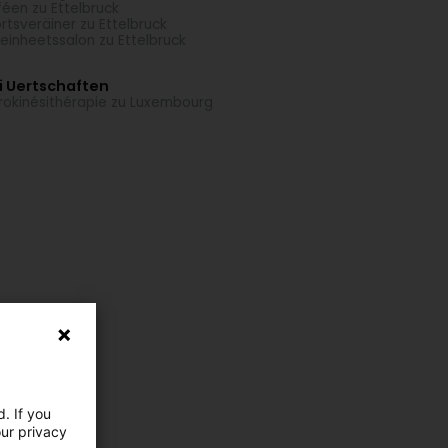
éen zu Ettelbruck
rtsveräiner zu Ettelbruck
einheetssalon zu Ettelbruck
i Uertschaften
rokinésithérapie zu Luxembourg
. If you
our privacy