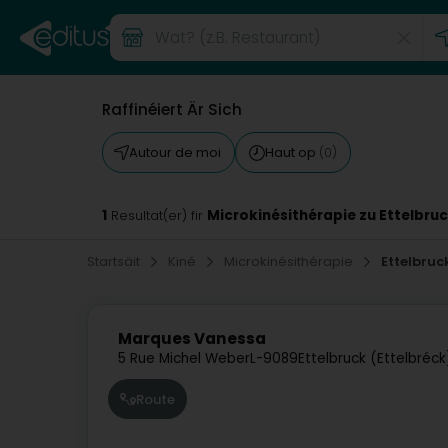
Raffinéiert Är Sich
Autour de moi
Haut op
(0)
1
Microkinésithérapie zu Ettelbru
Resultat(er) fir
Startsäit
Kiné
Microkinésithérapie
Ettelbruc
Marques Vanessa
5 Rue Michel Weber
L-9089
Ettelbruck (Ettelbréck
Route