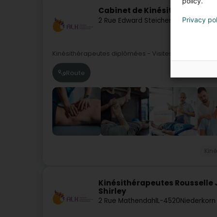
policy.
Cabinet de Kinésithérapie et
Privacy po
2 Rue Edward Steichen
L-3324
Bivan
Kinésithérapeutes diplômées - Visites à domicile
Route
Kin
Kinésithérapeutes Rousselle J
Shirley
2 Rue Mathendahl
L-4520
Niederkorn