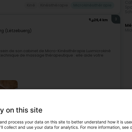
Caf
Kiné
Kinésithérapie
Microkinésithérapie
Spo
Sch
3
26,4 km
Mé
Mic
g (Lëtzebuerg)
 sein de son cabinet de Micro-Kinésithérapie Luxmicrokiné
 technique de massage thérapeutique : elle aide votre
y on this site
Kiné
Microkinésithérapie
and process your data on this site to better understand how it is used
ll collect and use your data for analytics. For more information, see 