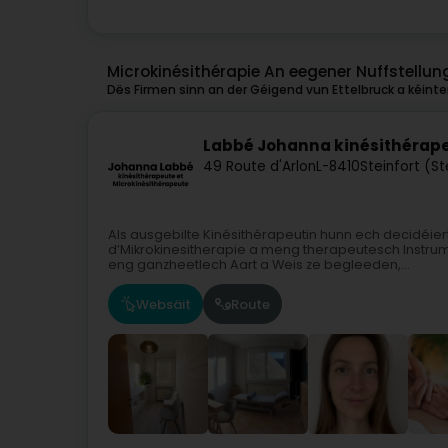
Microkinésithérapie An eegener Nuffstellung
Dës Firmen sinn an der Géigend vun Ettelbruck a kéinte
Labbé Johanna kinésithérape
49 Route d'Arlon
L-8410
Steinfort (S
Als ausgebilte Kinésithérapeutin hunn ech decidéie
d’Mikrokinesitherapie a meng therapeutesch Instrum
eng ganzheetlech Aart a Weis ze begleeden,...
Websäit
Route