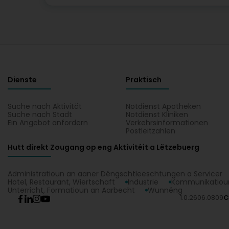
Dienste
Praktisch
Suche nach Aktivität
Notdienst Apotheken
Suche nach Stadt
Notdienst Kliniken
Ein Angebot anfordern
Verkehrsinformationen
Postleitzahlen
Hutt direkt Zougang op eng Aktivitéit a Lëtzebuerg
Administratioun an aaner Déngschtleeschtungen a Servicer
Hotel, Restaurant, Wiertschaft
Industrie
Kommunikatioun
Unterricht, Formatioun an Aarbecht
Wunnéng
1.0.2606.0809
C