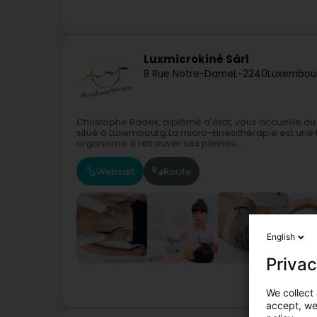
Luxmicrokiné Sàrl
8 Rue Notre-Dame
L-2240
Luxembour
Christophe Radek, diplômé d'état, vous accueille au
situé à Luxembourg.La micro-kinésithérapie est une
organisme à retrouver ses pleines...
Websäit
Route
English
Privac
We collect 
accept, we'