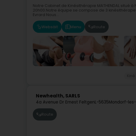
Notre Cabinet de Kinésithérapie MATHENDAL situé à N
20h00.Notre équipe se compose de 3 kinésithérapeute
Evrard Nous...
Websäit
Menu
Route
Kiné
Newhealth, SARLS
4a Avenue Dr Ernest Feltgen
L-5635
Mondorf-les-
Route