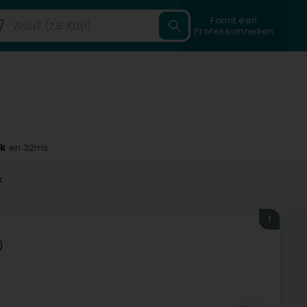
Fannt een
Professionnellen
ck
en 32ms
k
1
)