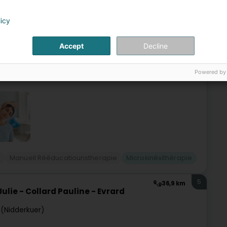
4
33,9 km
 de Thérapie Manuelle
licy
ge (Béiweng)
Accept
Decline
Powered by
é
Manuell Rééducatiounstherapie
Microkinésithérapie
5
36,9 km
ulie - Collard Pauline - Evrard
 (Nidderkuer)