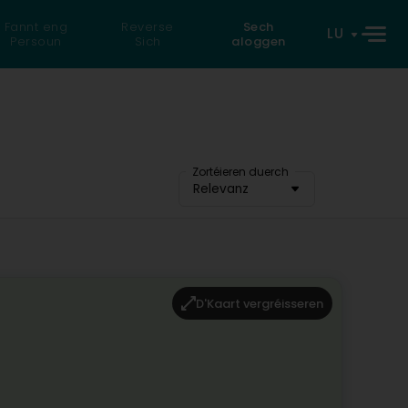
Fannt eng
Reverse
Sech
LU
Persoun
Sich
aloggen
Zortéieren duerch
Relevanz
D'Kaart vergréisseren