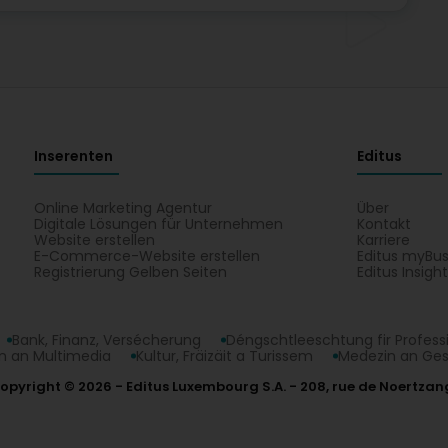
Inserenten
Editus
Online Marketing Agentur
Über
Digitale Lösungen für Unternehmen
Kontakt
Website erstellen
Karriere
E-Commerce-Website erstellen
Editus myBus
Registrierung Gelben Seiten
Editus Insigh
Bank, Finanz, Versécherung
Déngschtleeschtung fir Profess
 an Multimedia
Kultur, Fräizäit a Turissem
Medezin an Ge
opyright © 2026
Editus Luxembourg S.A.
208, rue de Noertzan