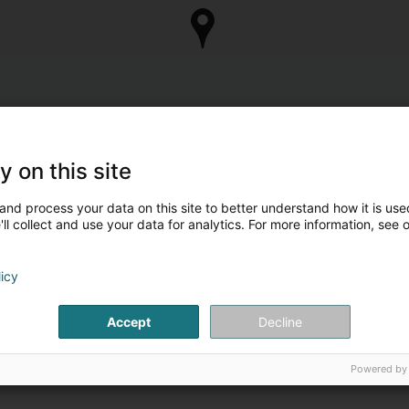
y on this site
and process your data on this site to better understand how it is used
ll collect and use your data for analytics. For more information, see 
licy
Accept
Decline
Powered by