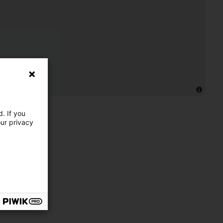
. If you
our privacy