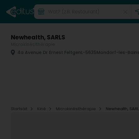
Newhealth, SARLS
Microkinésithérapie
4a Avenue Dr Ernest Feltgen
L-5635
Mondorf-les-Bain
Startsäit
Kiné
Microkinésithérapie
Newhealth, SARL