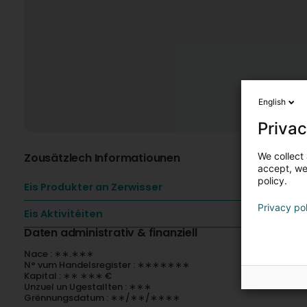
English
Privac
We collect 
Zousätzlech Informatiounen
accept, we'
policy.
Eis Produkter an Zerwisser
Privacy po
Eis Aktivitéiten
Daten administrativ & finanziell
Nace : ∗∗.∗∗∗
N° vum Handelsregister : ∗∗∗∗∗∗∗
Kapital : ∗∗ ∗∗∗ €
Unzuel un Ugestallten : ∗∗∗
Grënnungsdatum : ∗∗/∗∗/∗∗∗∗