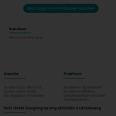
Sech Legal Informatiounen ukucken
Rubriken :
Microkinésithérapie
Dienste
Praktisch
Suche nach Aktivität
Notdienst Apotheken
Suche nach Stadt
Notdienst Kliniken
Ein Angebot anfordern
Verkehrsinformationen
Postleitzahlen
Hutt direkt Zougang op eng Aktivitéit a Lëtzebuerg