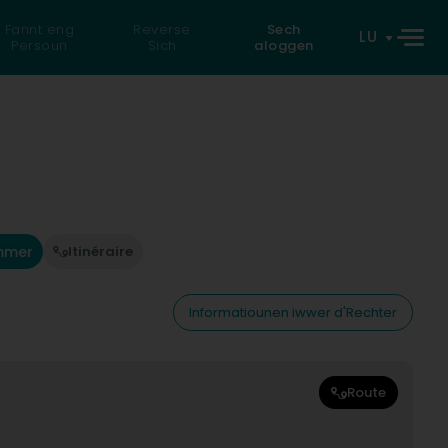
Fannt eng
Reverse
Sech
LU
Persoun
Sich
aloggen
mmer
Itinéraire
Informatiounen iwwer d'Rechter
Route