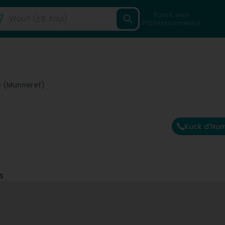
Fannt een
Professionnellen
s (Munneref)
Kuck d'Nu
S