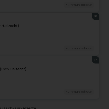
Kommunikatioun
16
ch-Uelzecht)
Kommunikatioun
17
 (Esch-Uelzecht)
Kommunikatioun
u Esch-sur-Alzette