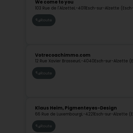
We come to you
103 Rue de l'Alzette
L-4011
Esch-sur-Alzette (Esch
Route
Votrecoachimmo.com
12 Rue Xavier Brasseur
L-4040
Esch-sur-Alzette (
Route
Klaus Heim, Pigmenteyes-Design
66 Rue de Luxembourg
L-4221
Esch-sur-Alzette (
Route