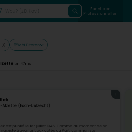
Fannt een
Professionnellen
Méi Filteren
p
(1)
lzette
en 47ms
1
llek
r-Alzette (Esch-Uelzecht)
k est publié le 1er juillet 1946. Comme au moment de sa
 marxiste travaillant aux côtés du Parti communiste