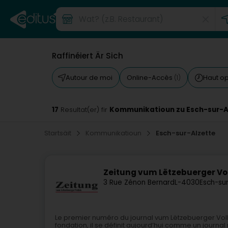
Raffinéiert Är Sich
Autour de moi
Online-Accès
Haut o
(1)
17
Kommunikatioun zu Esch-sur-A
Resultat(er) fir
Startsäit
Kommunikatioun
Esch-sur-Alzette
Zeitung vum Lëtzebuerger Vo
3 Rue Zénon Bernard
L-4030
Esch-su
Le premier numéro du journal vum Lëtzebuerger Volle
fondation, il se définit aujourd’hui comme un journal