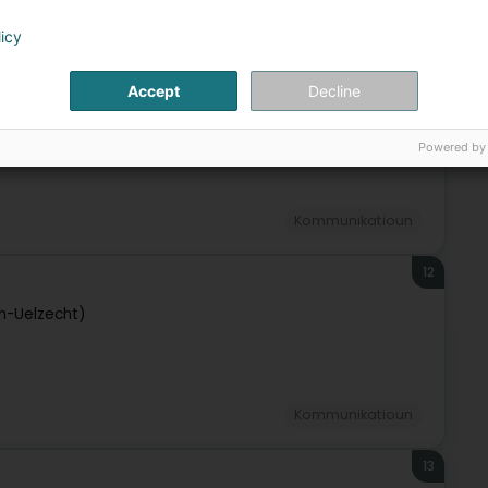
Kommunikatioun
licy
11
Accept
Decline
ch-Uelzecht)
Powered by
Kommunikatioun
12
ch-Uelzecht)
Kommunikatioun
13