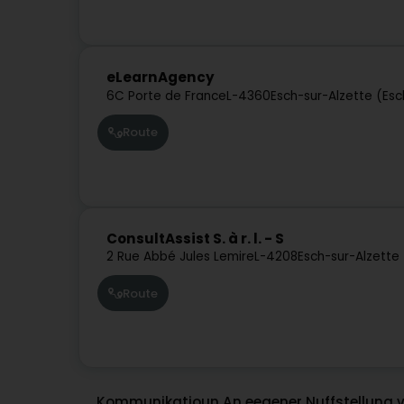
eLearnAgency
6C Porte de France
L-4360
Esch-sur-Alzette (Es
Route
ConsultAssist S. à r. l. - S
2 Rue Abbé Jules Lemire
L-4208
Esch-sur-Alzette
Route
Kommunikatioun An eegener Nuffstellung v