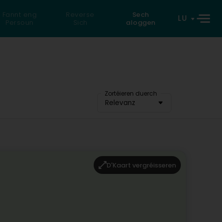
Fannt eng
Reverse
Sech
LU
Persoun
Sich
aloggen
Zortéieren duerch
Relevanz
D'Kaart vergréisseren