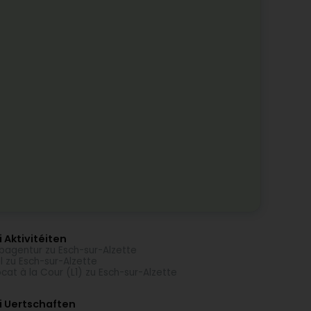
 Aktivitéiten
agentur zu Esch-sur-Alzette
l zu Esch-sur-Alzette
cat à la Cour (L1) zu Esch-sur-Alzette
i Uertschaften