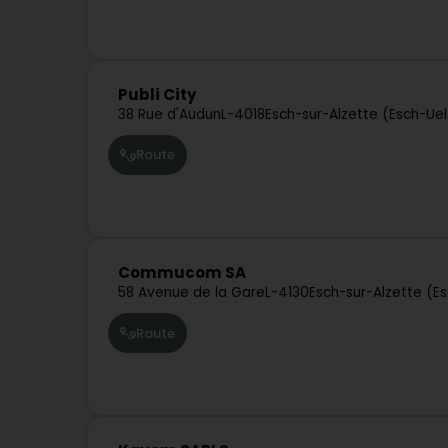
Publi City
38 Rue d'Audun
L-4018
Esch-sur-Alzette (Esch-Ue
Route
Commucom SA
58 Avenue de la Gare
L-4130
Esch-sur-Alzette (E
Route