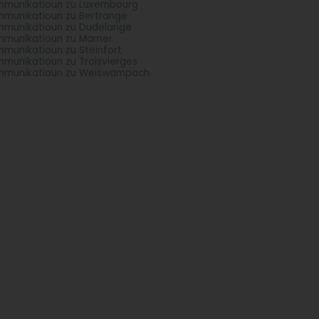
munikatioun zu Luxembourg
munikatioun zu Bertrange
munikatioun zu Dudelange
munikatioun zu Mamer
munikatioun zu Steinfort
munikatioun zu Troisvierges
mmunikatioun zu Weiswampach