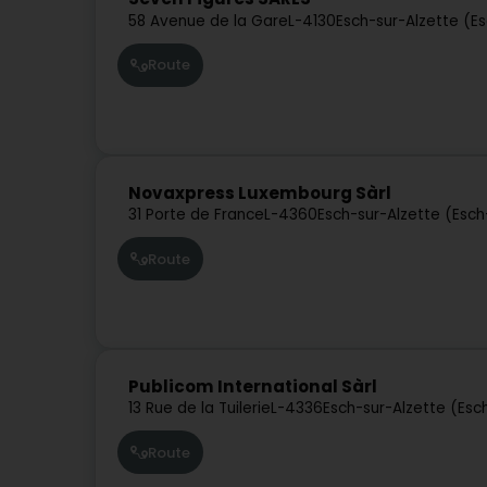
58 Avenue de la Gare
L-4130
Esch-sur-Alzette (E
Route
Novaxpress Luxembourg Sàrl
31 Porte de France
L-4360
Esch-sur-Alzette (Esc
Route
Publicom International Sàrl
13 Rue de la Tuilerie
L-4336
Esch-sur-Alzette (Esc
Route