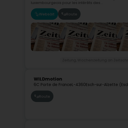
luxembourgeois pour les intérêts des...
Websäit
Route
Zeitung, Wochenzeitung an Zeitschr
WILDmotion
6C Porte de France
L-4360
Esch-sur-Alzette (Es
Route