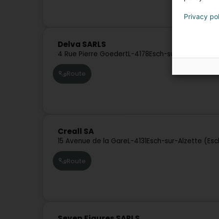
Privacy po
Delva SARLS
4 Rue Pierre Goedert
L-4178
Esch-sur-Alzette (Es
Route
Creall SA
15 Avenue de la Gare
L-4131
Esch-sur-Alzette (Es
Route
Seven Figures SARLS