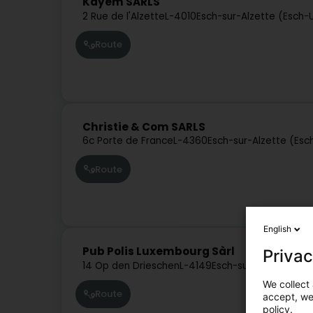
Kayem SARLS
2 Rue de l'Alzette
L-4010
Esch-sur-Alzette (Esch-
Route
Christie & Com SARLS
6c Porte de France
L-4360
Esch-sur-Alzette (Esc
Route
English
Pub Polis Luxembourg Sàrl
Privac
14 Op den Drieschen
L-4149
Esch-sur-Alzette (Es
We collect 
Route
accept, we'
policy.