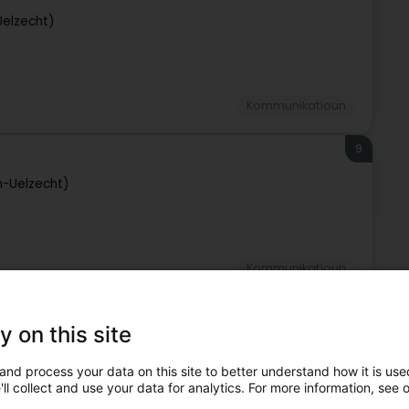
Uelzecht)
Kommunikatioun
9
h-Uelzecht)
Kommunikatioun
10
y on this site
ch-Uelzecht)
and process your data on this site to better understand how it is used
ll collect and use your data for analytics. For more information, see 