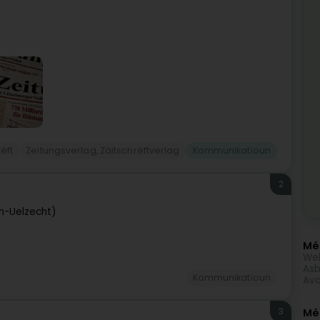
ëft
Zeitungsverlag, Zäitschrëftverlag
Kommunikatioun
2
ch-Uelzecht)
Méi
Web
Asb
Kommunikatioun
Avo
3
Mé