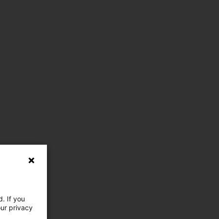
. If you
our privacy