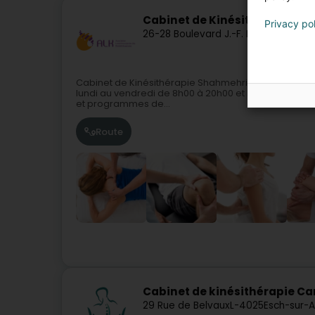
Cabinet de Kinésithérapie S
Privacy po
26-28 Boulevard J.-F. Kennedy
L-417
Cabinet de Kinésithérapie ShahmehriNotre cabinet de
lundi au vendredi de 8h00 à 20h00 et le samedi de 8
et programmes de...
Route
Cabinet de kinésithérapie C
29 Rue de Belvaux
L-4025
Esch-sur-A