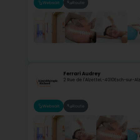
Websäit
Route
Ferrari Audrey
2 Rue de l'Alzette
L-4010
Esch-sur-Al
Websäit
Route