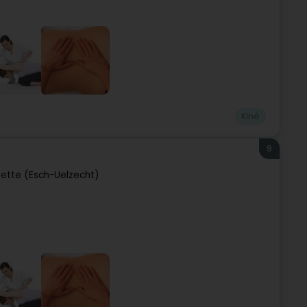
Kiné
9
zette (Esch-Uelzecht)