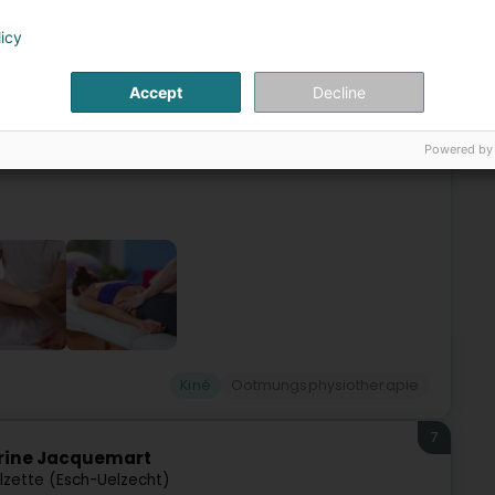
6
hahmehri
licy
0
Esch-sur-Alzette (Esch-Uelzecht)
Accept
Decline
 Kinésithérapie situé à Esch-sur-Alzette vous accueille du
h00 à 13h00, pour tous vos traitements kinésithérapeutiques
Powered by
Kiné
Ootmungsphysiotherapie
7
arine Jacquemart
lzette (Esch-Uelzecht)