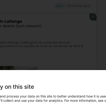
Kiné
Kinésithérapie
5
ch-Lallange
r-Alzette (Esch-Uelzecht)
zette Lallange (Lalleng) et se compose de trois
pondant à vos appels du lundi au vendredi, de 9h15 à
+4
y on this site
and process your data on this site to better understand how it is used
Kiné
Sportphysiotherapie
ll collect and use your data for analytics. For more information, see 