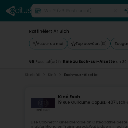
Raffinéiert Är Sich
Autour de moi
Top bewäert
Zougan
(10)
65
Kiné zu Esch-sur-Alzette
Resultat(er) fir
en 39
Startsäit
Kiné
Esch-sur-Alzette
Kiné Esch
19 Rue Guillaume Capus
L-4071
Esch-
Eise Cabinet fir Kinésithérapie an Ostéopathie be
multifunktionalen Trainingsreck.Wat bidde mir Iech 