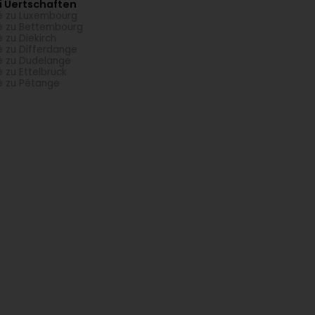
i Uertschaften
é zu Luxembourg
é zu Bettembourg
é zu Diekirch
é zu Differdange
é zu Dudelange
é zu Ettelbruck
é zu Pétange