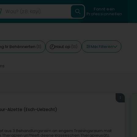
Fannt een
Professionnellen
Méi Filteren
g fir Behënnerten
Haut op
(11)
(13)
ms
1
sur-Alzette (Esch-Uelzecht)
steet aus 3 Behandlungsraim an engem Trainingsraum mat
un Therapien un?Nieft deene klasseschen Therapieusätz,