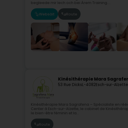
begleede mir Iech och bei Ärem Training....
Websäit
Route
Kinésithérapie Mara Sagrafen
53 Rue Dicks
L-4082
Esch-sur-Alzett
Kinésithérapie Mara Sagrafena – Spécialiste en réé
Center à Esch-sur-Alzette, le cabinet de Kinésithé
le bien-être féminin et la...
Route