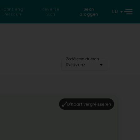
Fannt eng
Reverse
Sech
LU
Persoun
Sich
aloggen
Zortéieren duerch
Relevanz
D'Kaart vergréisseren