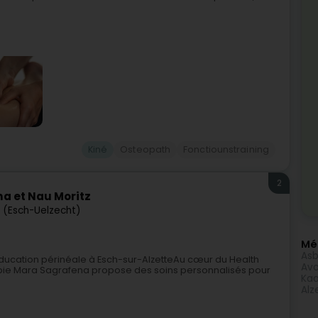
Kiné
Osteopath
Fonctiounstraining
2
a et Nau Moritz
e (Esch-Uelzecht)
Méi
Asb
ducation périnéale à Esch-sur-AlzetteAu cœur du Health
Avo
rapie Mara Sagrafena propose des soins personnalisés pour
Kaa
Alz