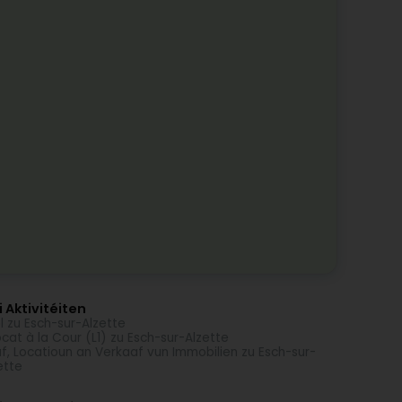
 Aktivitéiten
l zu Esch-sur-Alzette
cat à la Cour (L1) zu Esch-sur-Alzette
f, Locatioun an Verkaaf vun Immobilien zu Esch-sur-
ette