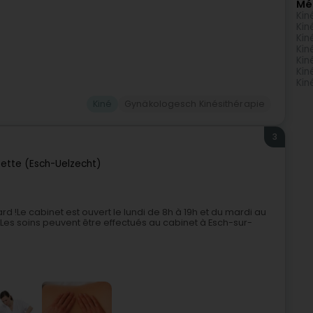
Mé
Kin
Kin
Kin
Kin
Kin
Kin
Kin
Kiné
Gynäkologesch Kinésithérapie
3
zette (Esch-Uelzecht)
d !Le cabinet est ouvert le lundi de 8h à 19h et du mardi au
. Les soins peuvent être effectués au cabinet à Esch-sur-