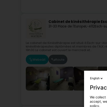
Cabinet de kinésithérapie Es
31-33 Place de l'Europe
L-4112
Esch-su
Le cabinet de Kinésithérapie est situé à Esch-sur-Al
kinésithérapeutes diplômées et membres de l'ALK ré
19h30.Le cabinet est ouvert le mercredi et...
Websäit
Route
English
Privac
We collect 
accept, we'
policy.