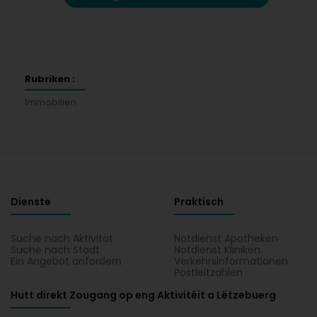
Rubriken :
Immobilien
Dienste
Praktisch
Suche nach Aktivität
Notdienst Apotheken
Suche nach Stadt
Notdienst Kliniken
Ein Angebot anfordern
Verkehrsinformationen
Postleitzahlen
Hutt direkt Zougang op eng Aktivitéit a Lëtzebuerg