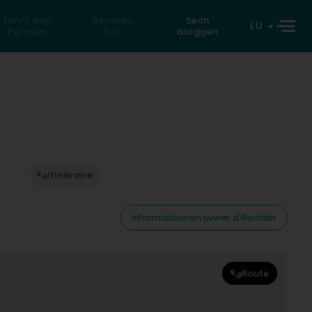
Fannt eng
Reverse
Sech
LU
Persoun
Sich
aloggen
Itinéraire
Informatiounen iwwer d'Rechter
Route