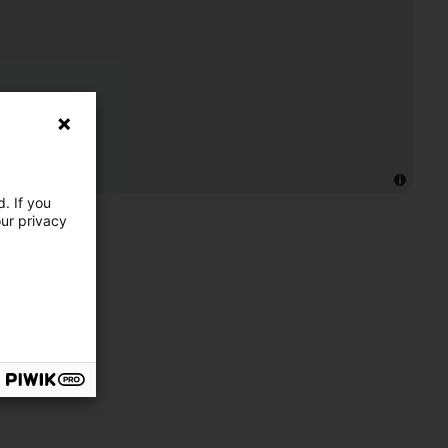
. If you
our privacy