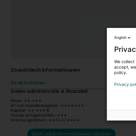
English
Privac
We collect 
accept, we'
Zousätzlech Informatiounen
policy.
Eis Aktivitéiten
Privacy po
Daten administrativ & finanziell
Nace : ∗∗.∗∗∗
N° vum Handelsregister : ∗∗∗∗∗∗∗
Kapital : ∗∗ ∗∗∗ €
Unzuel un Ugestallten : ∗∗∗
Grënnungsdatum : ∗∗/∗∗/∗∗∗∗
Sech Legal Informatiounen ukucken