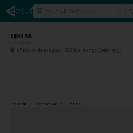
Elpa SA
Immobilien
67 Route de Longwy
L-8080
Bertrange (Bartreng)
Startsäit
Immobilien
Elpa SA