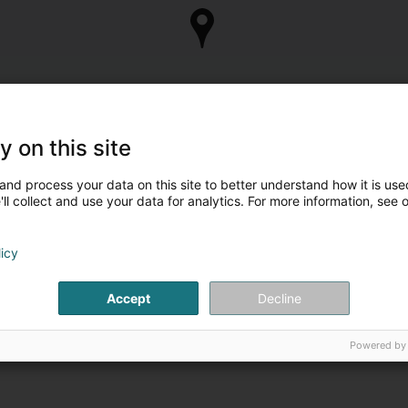
y on this site
and process your data on this site to better understand how it is used
ll collect and use your data for analytics. For more information, see 
licy
Accept
Decline
Powered by