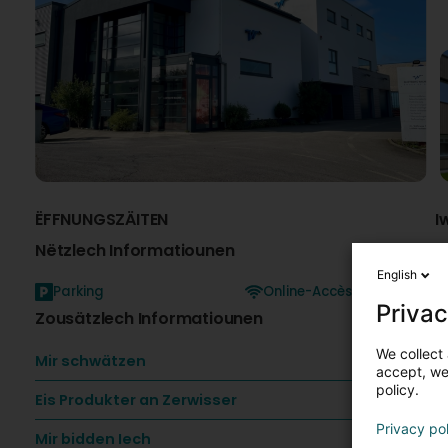
ËFFNUNGSZÄITEN
I
Nëtzlech Informatiounen
English
Parking
Online-Accès
E
Privac
Zousätzlech Informatiounen
u
5
U
We collect 
Mir schwätzen
a
accept, we'
E
policy.
Eis Produkter an Zerwisser
-
S
Privacy po
Mir bidden Iech
S