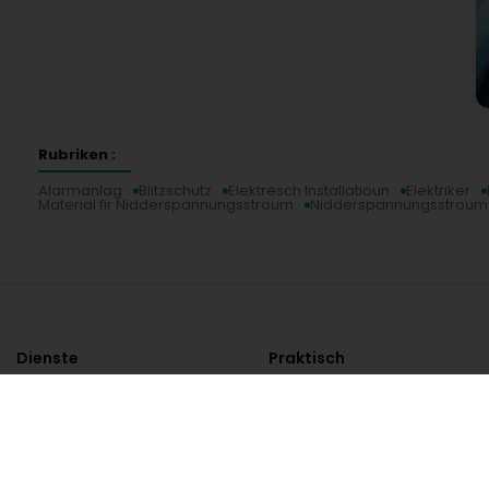
Rubriken :
Alarmanlag
Blitzschutz
Elektresch Installatioun
Elektriker
Material fir Nidderspannungsstroum
Nidderspannungsstroum I
Dienste
Praktisch
Suche nach Aktivität
Notdienst Apotheken
Suche nach Stadt
Notdienst Kliniken
Ein Angebot anfordern
Verkehrsinformationen
Postleitzahlen