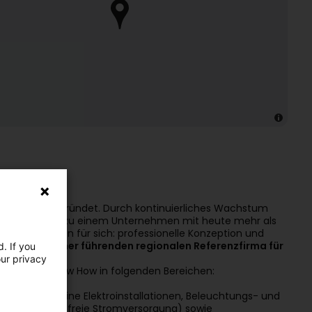
ereits 1929 gegründet. Durch kontinuierliches Wachstum
ité Wagner s.a. zu einem Unternehmen mit heute mehr als
 Jahre sprechen für sich: professionelle Konzeption und
ner s.a. zu einer führenden regionalen Referenzfirma für
. If you
our privacy
tleistungs-Know How in folgenden Bereichen:
eßt allgemeine Elektroinstallationen, Beleuchtungs- und
nterbrechungsfreie Stromversorgung) sowie