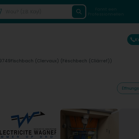
Fannt een
Professionnellen
K
9749
Fischbach (Clervaux) (Fëschbech (Cliärref))
Ëffnungs