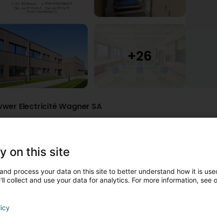
wwer Electricité Wagner SA
Parking
Online-Accès
lectricité Wagner s.a.
mit Sitz in Fischbach (Clervaux) wurde b
y on this site
nd steigende Innovationsbereitschaft entwickelte sich Electric
0 Mitarbeitern. Der Erfolg und die rasche Entwicklung der letzten
msetzung, sowie fachliche Kompetenz machen
Electricité Wag
and process your data on this site to better understand how it is used
lle elektrischen Ausstattungen.
ll collect and use your data for analytics. For more information, see 
lectricité Wagner s.a. bietet das umfassende Technik und Diens
 Nieder- und Mittelspannungstechnik
ie bildet das Leistungsfundament des Unternehmens und umschli
licy
onderlichttechnik, Gebäudesicherheitsanlagen, USV-Anlagen (u