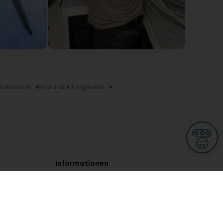
allatioun
Informatik Emgeréits
Informationen
Nutzungsbedingungen
Allgemeine Geschäftsbedingungen
Datenschutz
iness
Meine Rechte DSGVO
t
Cookies-Einstellungen