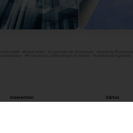
Elektrizitéit
Elektrizitéit - Ëmgeréits an Accessoir
Gereng Strouminst
nstallateur
Protectioun, Detectioun an Alarm
Telefonsëmgeréits
Inserenten
Editus
Online Marketing Agentur
Über
Digitale Lösungen für Unternehmen
Kontakt
Website erstellen
Karriere
E-Commerce-Website erstellen
Editus myBus
Registrierung Gelben Seiten
Editus Insigh