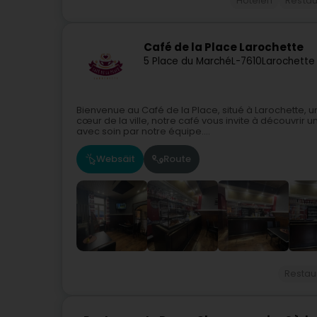
Hotelen
Restau
Café de la Place Larochette
5 Place du Marché
L-7610
Larochette 
Bienvenue au Café de la Place, situé à Larochette, un 
cœur de la ville, notre café vous invite à découvri
avec soin par notre équipe....
Websäit
Route
Restau