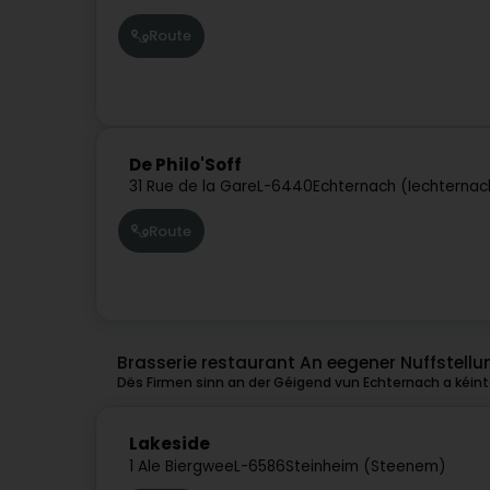
Route
De Philo'Soff
31 Rue de la Gare
L-6440
Echternach (Iechternac
Route
Brasserie restaurant An eegener Nuffstell
Dës Firmen sinn an der Géigend vun Echternach a kéinte
Lakeside
1 Ale Biergwee
L-6586
Steinheim (Steenem)