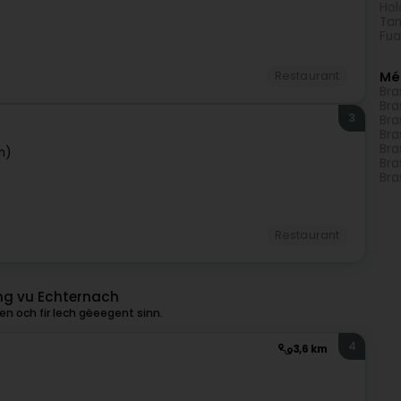
Hol
Tan
Fua
Restaurant
Mé
Bra
Bra
3
Bra
Bra
Bra
h)
Bra
Bra
Restaurant
ung vu Echternach
n och fir Iech gëeegent sinn.
4
3,6 km