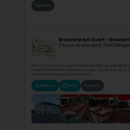
Route
Brasserie Am Duerf - Brasser
2 Route de Grundhof
L-6350
Dillinge
Mir si frou Iech an engem häerzlechen an gemittleche
oder Iech heem liwweren loossen, mir sinn do fir Är 
verlockend Auswiel u frëschem...
Websäit
Menu
Route