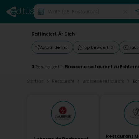
Raffinéiert Är Sich
Autour de moi
Top bewäert
Haut
(2)
3
Brasserie restaurant zu Echtern
Resultat(er) fir
Startsäit
Restaurant
Brasserie restaurant
Ec
Restaurant M