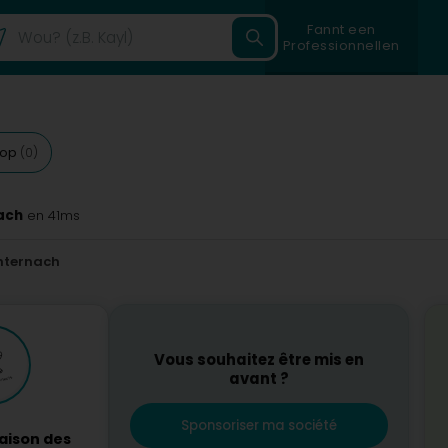
Fannt een
Professionnellen
 op
(0)
ach
en 41ms
hternach
Vous souhaitez être mis en
avant ?
Sponsoriser ma société
aison des