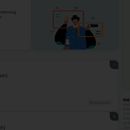
xembourg
er
1
ach)
Méi
Restaurant
Res
Imm
Coi
2
Imm
Arc
ch)
Zän