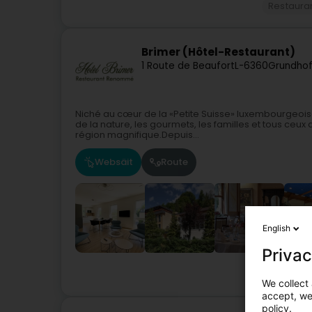
Restaura
Brimer (Hôtel-Restaurant)
1 Route de Beaufort
L-6360
Grundhof
Niché au cœur de la «Petite Suisse» luxembourgeoise,
de la nature, les gourmets, les familles et tous ceu
région magnifique.Depuis...
Websäit
Route
English
Privac
Hot
We collect 
accept, we'
policy.