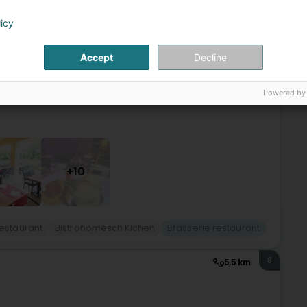
fort)
licy
Accept
Decline
n enger moderner a gemittlecher Atmosphär.Entdeckt eis
at lokale Produiten, souwéi lecker saisonal Platen, déi un
Powered by
+10
estaurant
Bistronomesch Kichen
Brasserie restaurant
8
5,5 km