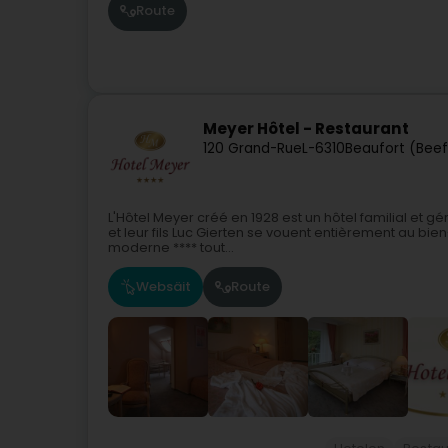
Route
Meyer Hôtel - Restaurant
120 Grand-Rue
L-6310
Beaufort (Beef
L'Hôtel Meyer créé en 1928 est un hôtel familial et 
et leur fils Luc Gierten se vouent entièrement au bien
moderne **** tout...
Websäit
Route