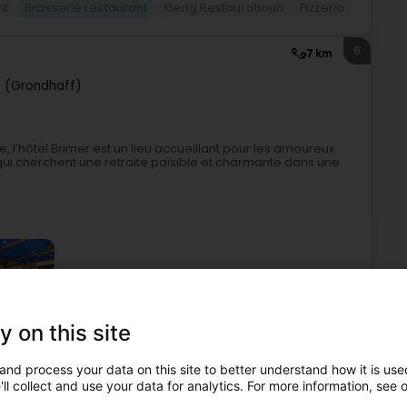
nt
Brasserie restaurant
Kleng Restauratioun
Pizzeria
6
7 km
 (Grondhaff)
 l’hôtel Brimer est un lieu accueillant pour les amoureux
x qui cherchent une retraite paisible et charmante dans une
y on this site
elen
Restaurant
Charme Hotel
Brasserie restaurant
and process your data on this site to better understand how it is used
ll collect and use your data for analytics. For more information, see 
7
10,1 km