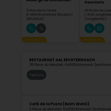
Auberge de Rochehaut
Gourmets
12 Rue de la Cense
30 Route de Lu
B-6830
Rochehaut (Bouillon)
L-6130
Junglinst
(BELGIQUE)
(Jonglënster)
Gesponsert
Gesponsert
RESTAURANT AAL EECHTERNOACH
38 Place du Marché
L-6460
Echternach (Iechtern
Route
Café de la Poste (Beim Wohli)
3 Place du Marché
L-6460
Echternach (Iechterna