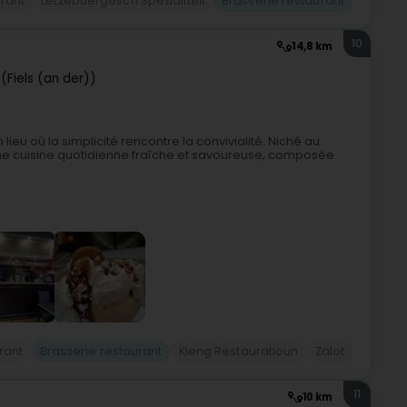
rant
Lëtzebuergesch Spezialitéit
Brasserie restaurant
10
14,8 km
(Fiels (an der))
lieu où la simplicité rencontre la convivialité. Niché au
r une cuisine quotidienne fraîche et savoureuse, composée
rant
Brasserie restaurant
Kleng Restauratioun
Zalot
11
10 km