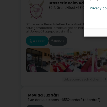
Brasserie Beim Adelheid
89 A Grand-Rue
L-6310
Beaufort (Bee
Privacy po
D’Brasserie Beim Adelheid empfänkt Iech all Dag a
hausgemaachte lëtzebuergesch Platen, preparéiert m
all Joreszäit ugepasst sinn.Eis...
Websäit
Route
Lëtzebuergesch Kichen
R
Movida Lux Sàrl
1 An der Ruetsbech
L-6552
Berdorf (Bäerdref)