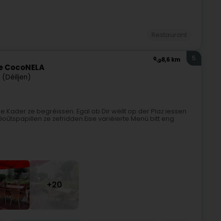
Restaurant
5
8,6 km
ie CocoNELA
n (Déiljen)
 Kader ze begréissen. Egal ob Dir wëllt op der Plaz iessen
Goûtspapillen ze zefridden.Eise variéierte Menü bitt eng
+20