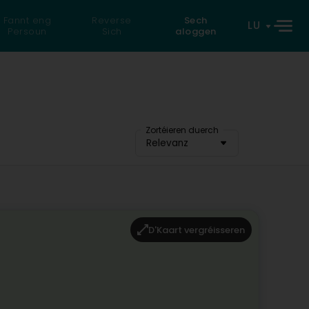
Fannt eng
Reverse
Sech
LU
Persoun
Sich
aloggen
Zortéieren duerch
Relevanz
D'Kaart vergréisseren