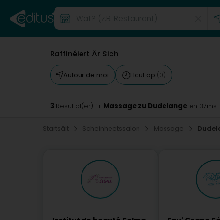
Raffinéiert Är Sich
Autour de moi
Haut op
(0)
3
Massage zu Dudelange
Resultat(er) fir
en 37ms
Startsäit
Scheinheetssalon
Massage
Dudel