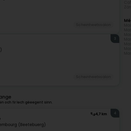
Caf
Zän
Mé
Scheinheetssalon
Mas
Mas
Mas
3
Mas
Mas
Mas
)
Mas
Scheinheetssalon
lange
n och fir Iech gëeegent sinn.
4
4,7 km
e
embourg (Beetebuerg)