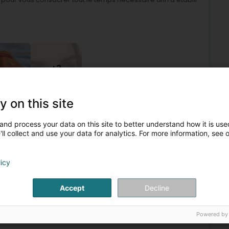
+3
y on this site
inheetssalon
Schlankheetsinstitut
Manikür
Massage
and process your data on this site to better understand how it is used
ll collect and use your data for analytics. For more information, see 
6
7,8 km
tte (Esch-Uelzecht)
licy
Accept
Decline
zu Esch-UelzechtDB Pur Bliss & Massages zu Esch-Uelzecht
lungen zu Lëtzebuerg un. Eis Plaz ass gewidmet fir
Powered by