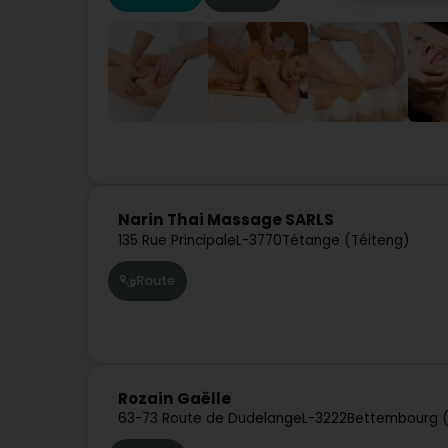
Narin Thai Massage SARLS
135 Rue Principale
L-3770
Tétange (Téiteng)
Route
Rozain Gaëlle
63-73 Route de Dudelange
L-3222
Bettembourg 