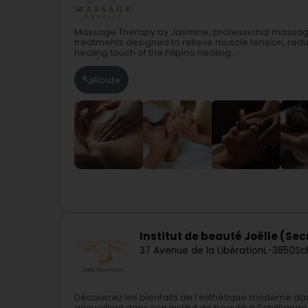
Massage Therapy by Jasmine, professional massage 
treatments designed to relieve muscle tension, redu
healing touch of the Filipino healing...
Route
Institut de beauté Joëlle (Se
37 Avenue de la Libération
L-3850
Sc
Découvrez les bienfaits de l'esthétique moderne dan
accueillent dans son institut de beauté à Schifflang