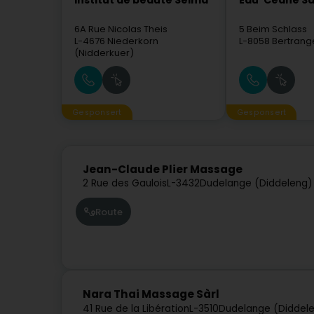
Institut de beauté Selma
Eau' Ceane Sà
6A Rue Nicolas Theis
5 Beim Schlass
L-4676
Niederkorn
L-8058
Bertrang
(Nidderkuer)
Gesponsert
Gesponsert
Jean-Claude Plier Massage
2 Rue des Gaulois
L-3432
Dudelange (Diddeleng)
Route
Nara Thai Massage Sàrl
41 Rue de la Libération
L-3510
Dudelange (Diddel