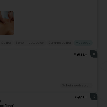
Coiffer
Scheinheetssalon
Dammecoiffer
Massage
11
5,8 km
Scheinheetssalon
12
6,1 km
)
hëffleng)