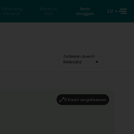
Fannt eng
Reverse
Sech
LU
Persoun
Sich
aloggen
Zortéieren duerch
Relevanz
D'Kaart vergréisseren