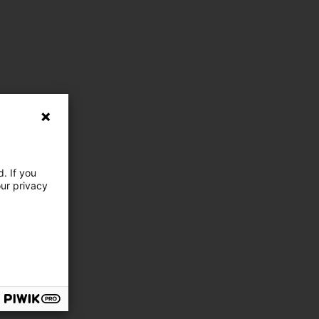
. If you
our privacy