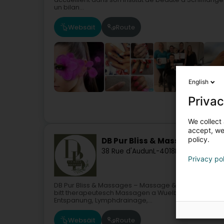
un bilan...
Websäit
Route
English
Privac
Sche
We collect 
accept, we'
policy.
DB Pur Bliss & Massages
38 Rue d'Audun
L-4018
Esch-sur-Alze
Privacy po
DB Pur Bliss & Massages – Massage & Wuelbefannen 
bitt therapeutesch Massagen a Wuelbefannen-Behand
Entspanung, Lymphdrainage,...
Websäit
Route