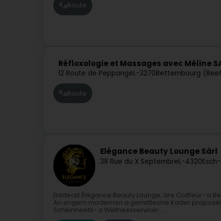
Route
Réfloxologie et Massages avec Méline S
12 Route de Peppange
L-3270
Bettembourg (Bee
Route
Elégance Beauty Lounge Sàrl
38 Rue du X Septembre
L-4320
Esch-
Entdeckt Élégance Beauty Lounge, äre Coiffeur- a B
An engem modernen a gemittleche Kader proposéiert
Schéinheets- a Wellnessservicer....