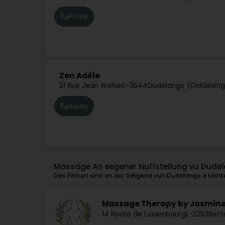
Route
Zen Adèle
21 Rue Jean Wolter
L-3544
Dudelange (Diddeleng
Route
Massage An eegener Nuffstellung vu Dude
Dës Firmen sinn an der Géigend vun Dudelange a kéinte
Massage Therapy by Jasmin
14 Route de Luxembourg
L-3253
Bett