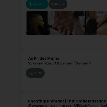
Websäit
Route
Au Fil des Mains
95 Grand-Rue
L-3313
Bergem (Biergem)
Route
Phonthip Phimdet (Thai Smile Massage
31 Avenue de la Libération
L-3850
Schifflange (Sc