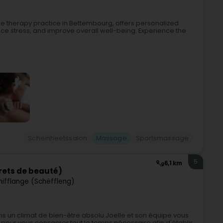
therapy practice in Bettembourg, offers personalized
ce stress, and improve overall well-being. Experience the
Scheinheetssalon
Massage
Sportsmassage
5
6,1 km
crets de beauté)
hifflange (Schëffleng)
s un climat de bien-être absolu.Joelle et son équipe vous
e pour vous consacrer tout le temps nécessaire afin d'établir