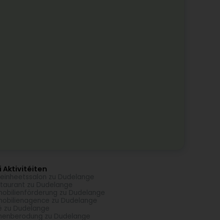
 Aktivitéiten
einheetssalon zu Dudelange
taurant zu Dudelange
obilienförderung zu Dudelange
obilienagence zu Dudelange
é zu Dudelange
menberodung zu Dudelange