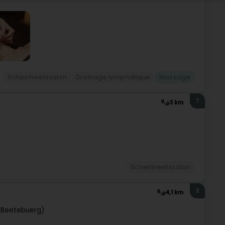
Scheinheetssalon
Drainage lymphatique
Massage
7
3 km
Scheinheetssalon
8
4,1 km
(Beetebuerg)