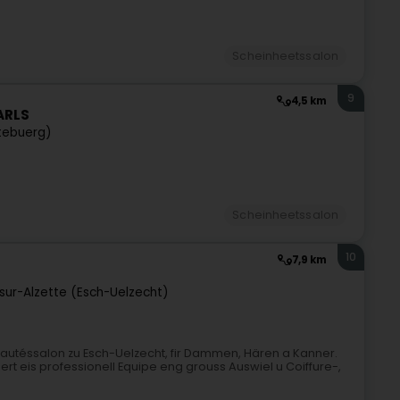
Scheinheetssalon
9
4,5 km
ARLS
tebuerg)
Scheinheetssalon
10
7,9 km
sur-Alzette (Esch-Uelzecht)
eautéssalon zu Esch-Uelzecht, fir Dammen, Hären a Kanner.
 eis professionell Equipe eng grouss Auswiel u Coiffure-,