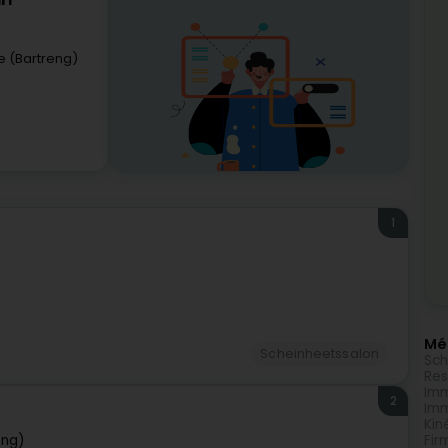
rl
e (Bartreng)
1
Méi
Scheinheetssalon
Sch
Res
Imm
2
Imm
Kin
eng)
Fir