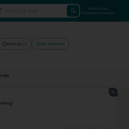
Fannt een
Professionnellen
Méi Filteren
Haut op
(0)
ange
61
eleng)