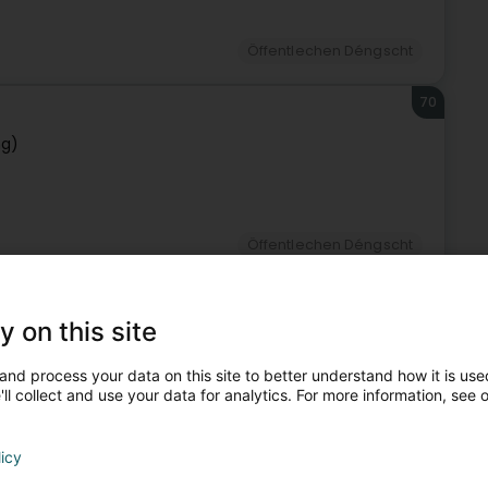
Öffentlechen Déngscht
70
ng)
Öffentlechen Déngscht
71
y on this site
and process your data on this site to better understand how it is used
ll collect and use your data for analytics. For more information, see 
Öffentlechen Déngscht
licy