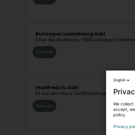
Burlesque Luxembourg Asbl
3 Rue des Modeleurs
L-3589
Dudelange (Diddele
Route
English
madfreax.lu Asbl
Privac
52 Rue des Fleurs
L-3468
Dudelange (Diddeleng)
We collect 
Route
accept, we'
policy.
Privacy po