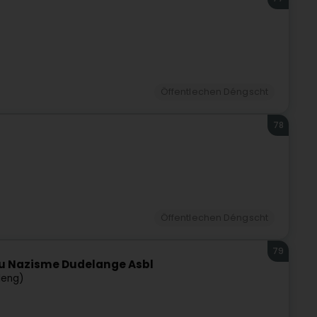
Öffentlechen Déngscht
78
Öffentlechen Déngscht
79
du Nazisme Dudelange Asbl
leng)