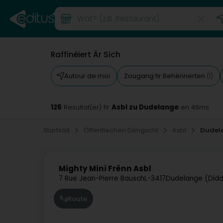
Raffinéiert Är Sich
Autour de moi
Zougang fir Behënnerten
(1)
126
Asbl zu Dudelange
Resultat(er) fir
en 46ms
Startsäit
Öffentlechen Déngscht
Asbl
Dudel
Mighty Mini Frënn Asbl
7 Rue Jean-Pierre Bausch
L-3417
Dudelange (Didd
Route