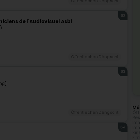
Öffentlechen Déngscht
62
ciens de l'Audiovisuel Asbl
)
Öffentlechen Déngscht
63
ng)
Méi
Öff
Öffentlechen Déngscht
Res
Imm
64
Imm
Kin
Fir