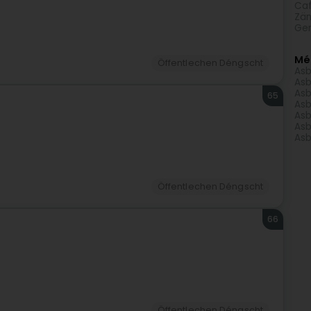
Caf
Zän
Gen
Mé
Öffentlechen Déngscht
Asb
Asb
Asb
65
Asb
Asb
Asb
Asb
Öffentlechen Déngscht
66
Öffentlechen Déngscht