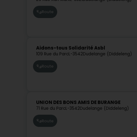
Route
Aidons-tous Solidarité Asbl
109 Rue du Parc
L-3542
Dudelange (Diddeleng)
Route
UNION DES BONS AMIS DE BURANGE
71 Rue du Parc
L-3542
Dudelange (Diddeleng)
Route