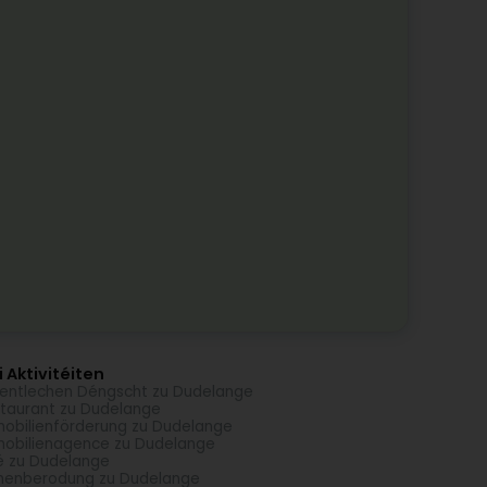
 Aktivitéiten
entlechen Déngscht zu Dudelange
taurant zu Dudelange
obilienförderung zu Dudelange
obilienagence zu Dudelange
é zu Dudelange
menberodung zu Dudelange