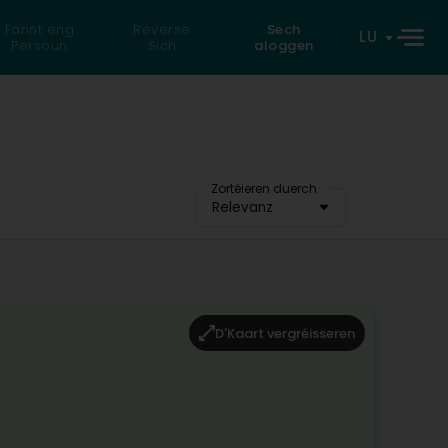
Fannt eng
Reverse
Sech
LU
Persoun
Sich
aloggen
Zortéieren duerch
Relevanz
D'Kaart vergréisseren