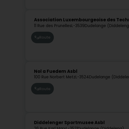
Association Luxembourgeoise des Techni
11 Rue des Prunelles
L-3539
Dudelange (Diddeleng
Route
Nol a Fuedem Asbl
100 Rue Norbert Metz
L-3524
Dudelange (Diddele
Route
Diddelenger Sportmusee Asbl
26 Rue Karl Marx
L-3521
Dudelange (Diddeleng)