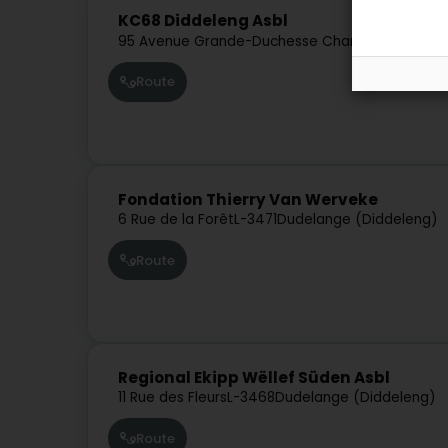
KC68 Diddeleng Asbl
95 Avenue Grande-Duchesse Charlotte
L-3441
D
Route
Fondation Thierry Van Werveke
6 Rue de la Forêt
L-3471
Dudelange (Diddeleng)
Route
Regional Ekipp Wëllef Süden Asbl
11 Rue des Fleurs
L-3468
Dudelange (Diddeleng)
Route