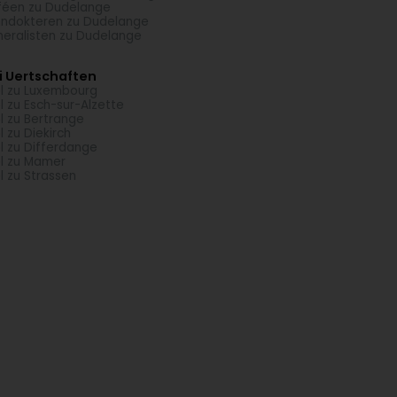
éen zu Dudelange
ndokteren zu Dudelange
eralisten zu Dudelange
i Uertschaften
l zu Luxembourg
l zu Esch-sur-Alzette
l zu Bertrange
l zu Diekirch
l zu Differdange
l zu Mamer
l zu Strassen