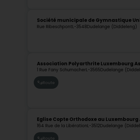
Société municipale de Gymnastique Un
Rue Ribeschpont
L-3548
Dudelange (Diddeleng)
Association Polyarthrite Luxembourg A
1 Rue Fany Schumacher
L-3565
Dudelange (Didde
Route
Eglise Copte Orthodoxe au Luxembourg 
164 Rue de la Libération
L-3512
Dudelange (Didde
Route