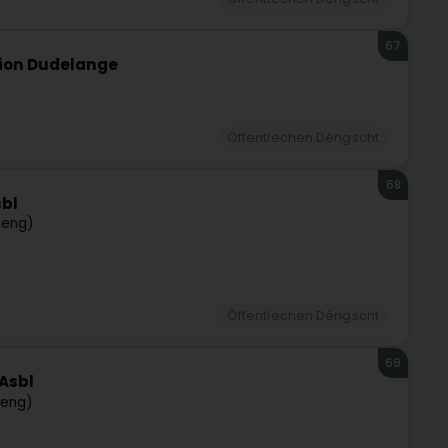
67
ion Dudelange
Öffentlechen Déngscht
68
sbl
leng)
Öffentlechen Déngscht
69
Asbl
leng)