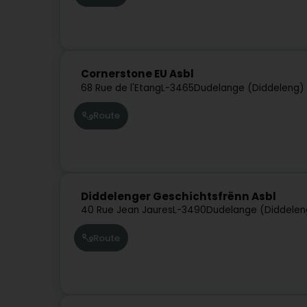
Cornerstone EU Asbl
68 Rue de l'Etang
L-3465
Dudelange (Diddeleng)
Route
Diddelenger Geschichtsfrënn Asbl
40 Rue Jean Jaures
L-3490
Dudelange (Diddelen
Route