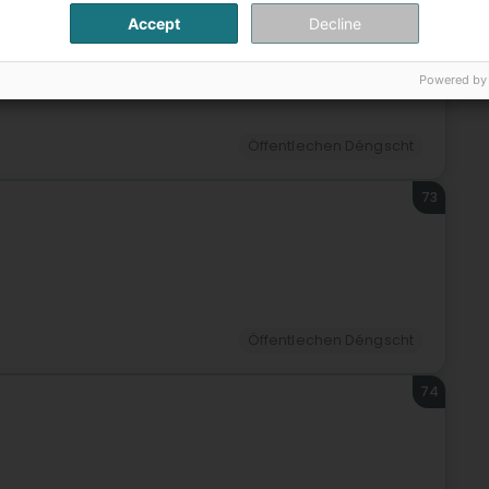
72
Accept
Decline
udelange (Diddeleng)
Powered by
Öffentlechen Déngscht
73
Öffentlechen Déngscht
74