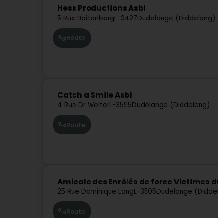
Hess Productions Asbl
5 Rue Boîtenberg
L-3427
Dudelange (Diddeleng)
Route
Catch a Smile Asbl
4 Rue Dr Welter
L-3595
Dudelange (Diddeleng)
Route
Amicale des Enrôlés de force Victimes 
25 Rue Dominique Lang
L-3505
Dudelange (Didde
Route