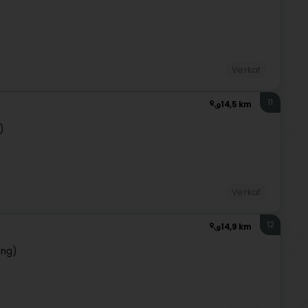
Verkaf
11
14,5 km
)
Verkaf
12
14,9 km
eng)