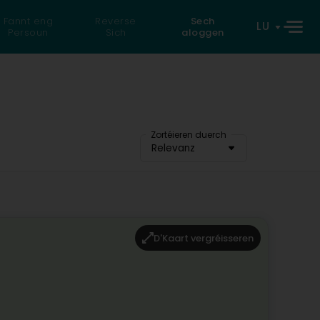
Fannt eng
Reverse
Sech
LU
Persoun
Sich
aloggen
Zortéieren duerch
Relevanz
D'Kaart vergréisseren