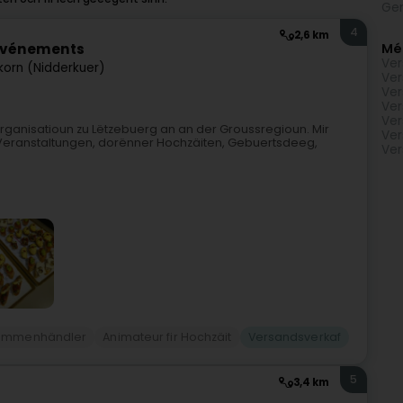
Gen
4
2,6 km
Mé
'Événements
Ver
korn (Nidderkuer)
Ver
Ver
Ver
Ver
organisatioun zu Lëtzebuerg an an der Groussregioun. Mir
Ver
e Veranstaltungen, dorënner Hochzäiten, Gebuertsdeeg,
Ver
ummenhändler
Animateur fir Hochzäit
Versandsverkaf
5
3,4 km