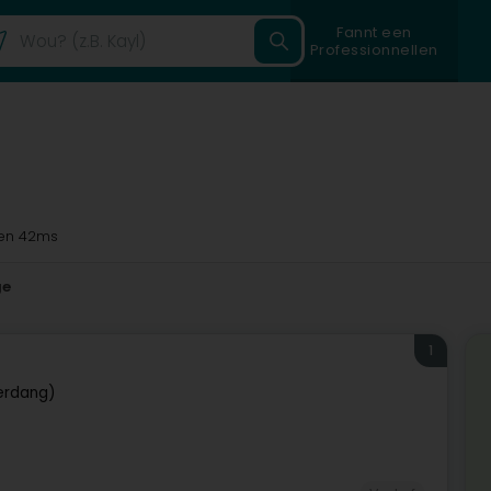
Fannt een
Professionnellen
en 42ms
ge
1
erdang)