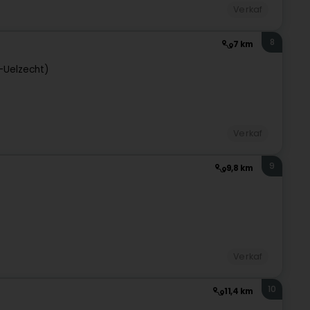
Verkaf
8
7 km
h-Uelzecht)
Verkaf
9
9,8 km
Verkaf
10
11,4 km