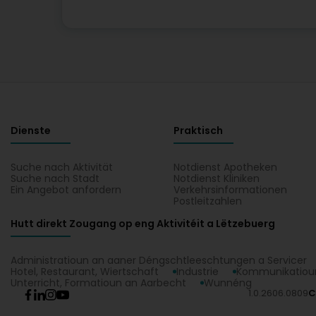
Dienste
Praktisch
Suche nach Aktivität
Notdienst Apotheken
Suche nach Stadt
Notdienst Kliniken
Ein Angebot anfordern
Verkehrsinformationen
Postleitzahlen
Hutt direkt Zougang op eng Aktivitéit a Lëtzebuerg
Administratioun an aaner Déngschtleeschtungen a Servicer
Hotel, Restaurant, Wiertschaft
Industrie
Kommunikatioun
Unterricht, Formatioun an Aarbecht
Wunnéng
1.0.2606.0809
C