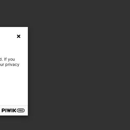
. If you
our privacy