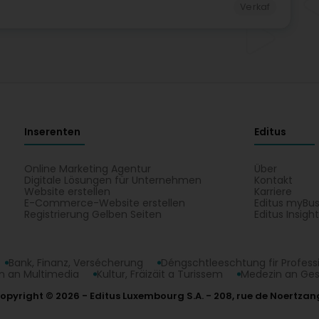
Verkaf
Inserenten
Editus
Online Marketing Agentur
Über
Digitale Lösungen für Unternehmen
Kontakt
Website erstellen
Karriere
E-Commerce-Website erstellen
Editus myBus
Registrierung Gelben Seiten
Editus Insigh
Bank, Finanz, Versécherung
Déngschtleeschtung fir Profess
 an Multimedia
Kultur, Fräizäit a Turissem
Medezin an Ge
opyright © 2026
Editus Luxembourg S.A.
208, rue de Noertzan