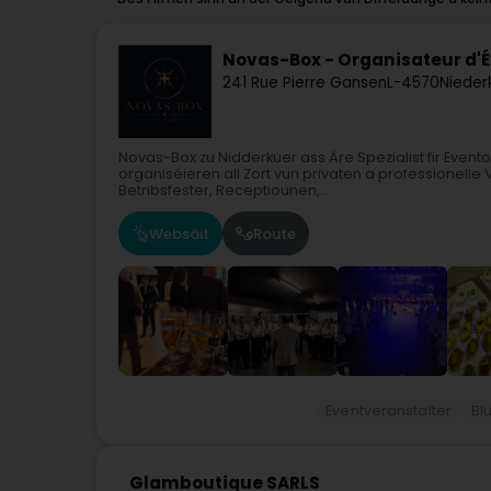
Novas-Box - Organisateur d
241 Rue Pierre Gansen
L-4570
Nieder
Novas-Box zu Nidderkuer ass Äre Spezialist fir Event
organiséieren all Zort vun privaten a professionell
Betribsfester, Receptiounen,...
Websäit
Route
Eventveranstalter
Bl
Glamboutique SARLS