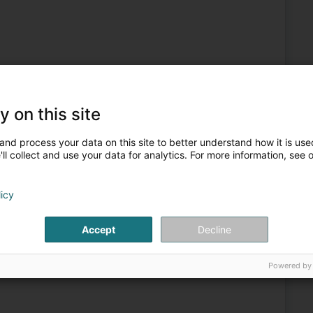
Verkaf
6
4,3 km
y on this site
and process your data on this site to better understand how it is used
ll collect and use your data for analytics. For more information, see 
licy
Verkaf
Accept
Decline
7
7 km
echt)
Powered by