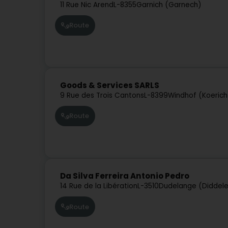
11 Rue Nic Arend
L-8355
Garnich (Garnech)
Route
Goods & Services SARLS
9 Rue des Trois Cantons
L-8399
Windhof (Koerich
Route
Da Silva Ferreira Antonio Pedro
14 Rue de la Libération
L-3510
Dudelange (Diddel
Route