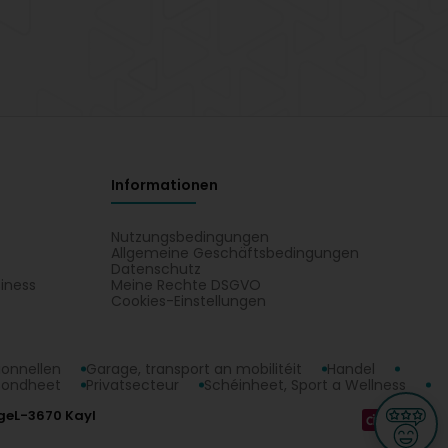
Informationen
Nutzungsbedingungen
Allgemeine Geschäftsbedingungen
Datenschutz
iness
Meine Rechte DSGVO
t
Cookies-Einstellungen
ionnellen
Garage, transport an mobilitéit
Handel
sondheet
Privatsecteur
Schéinheet, Sport a Wellness
ge
L-3670 Kayl