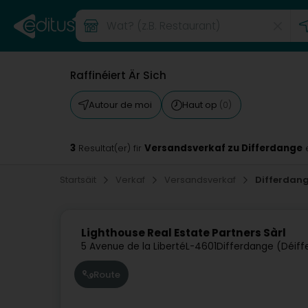
Raffinéiert Är Sich
Autour de moi
Haut op
(0)
3
Versandsverkaf zu Differdange
Resultat(er) fir
Startsäit
Verkaf
Versandsverkaf
Differdan
Lighthouse Real Estate Partners Sàrl
5 Avenue de la Liberté
L-4601
Differdange (Déiff
Route