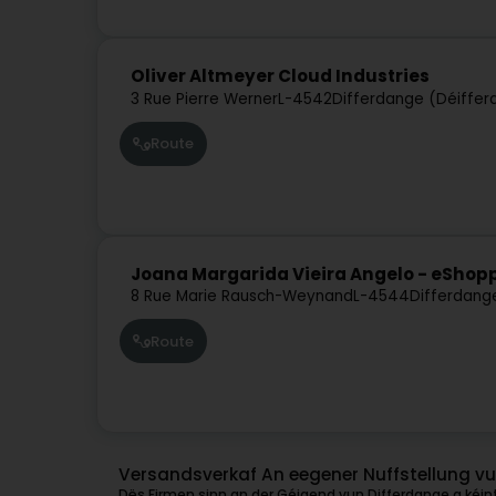
Oliver Altmeyer Cloud Industries
3 Rue Pierre Werner
L-4542
Differdange (Déiffer
Route
Joana Margarida Vieira Angelo - eShop
8 Rue Marie Rausch-Weynand
L-4544
Differdang
Route
Versandsverkaf An eegener Nuffstellung vu
Dës Firmen sinn an der Géigend vun Differdange a kéint