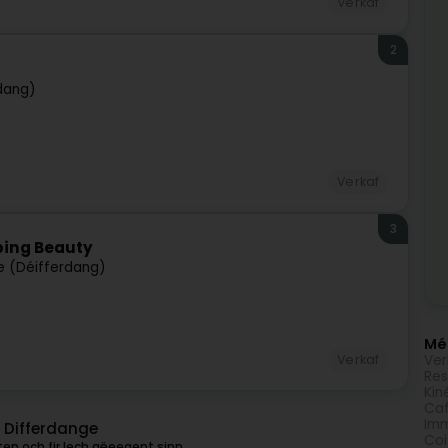
Verkaf
2
dang)
Verkaf
3
ping Beauty
e (Déifferdang)
Méi
Ver
Verkaf
Res
Kin
Caf
Imm
 Differdange
Coi
en och fir Iech gëeegent sinn.