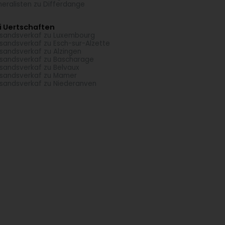
eralisten zu Differdange
i Uertschaften
sandsverkaf zu Luxembourg
sandsverkaf zu Esch-sur-Alzette
sandsverkaf zu Alzingen
sandsverkaf zu Bascharage
sandsverkaf zu Belvaux
sandsverkaf zu Mamer
sandsverkaf zu Niederanven