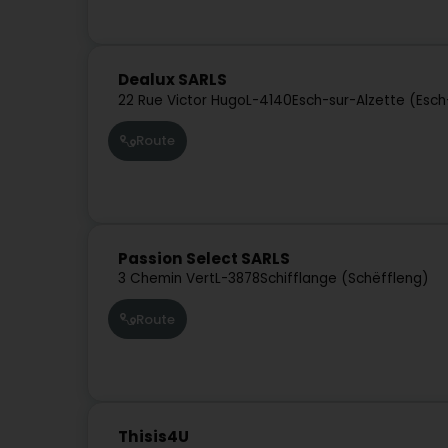
Dealux SARLS
22 Rue Victor Hugo
L-4140
Esch-sur-Alzette (Esc
Route
Passion Select SARLS
3 Chemin Vert
L-3878
Schifflange (Schëffleng)
Route
Thisis4U