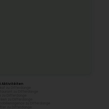
 Aktivitéiten
kaf zu Differdange
taurant zu Differdange
é zu Differdange
éen zu Differdange
obilienagence zu Differdange
ffer zu Differdange