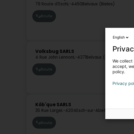
79 Route d'Esch
L-4450
Belvaux (Bieles)
Route
English
Privac
Volksbug SARLS
4 Rue John Lennon
L-4371
Belvaux (Bieles)
We collect 
accept, we'
Route
policy.
Privacy po
Köb'que SARLS
35 Rue Large
L-4204
Esch-sur-Alzette (Esch-Uelz
Route