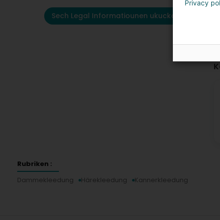
Privacy po
Sech Legal Informatiounen ukucken
K
Rubriken :
Dammekleedung
Härekleedung
Kannerkleedung