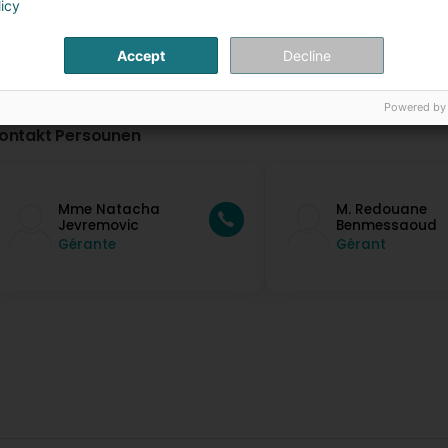
licy
Accept
Decline
Powered by
ontakt Persounen
Mme Natacha
M. Redouane
Jevremovic
Benmessaoud
Gérante
Gérant