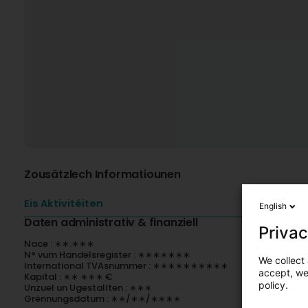
Zousätzlech Informatiounen
Eis Aktivitéiten
English
Daten administrativ & finanziell
Privac
Nace : ∗∗.∗∗∗
N° vum Handelsregister : ∗∗∗∗∗∗∗
We collect 
International TVAsnummer : ∗∗∗∗∗∗∗∗∗∗
accept, we'
Kapital : ∗∗ ∗∗∗ €
policy.
Unzuel un Ugestallten : ∗∗∗
Grënnungsdatum : ∗∗/∗∗/∗∗∗∗