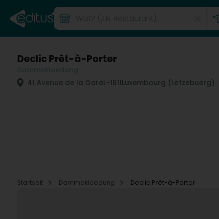
Declic Prêt-à-Porter
Dammekleedung
41 Avenue de la Gare
L-1611
Luxembourg (Lëtzebuerg)
Startsäit
Dammekleedung
Declic Prêt-à-Porter