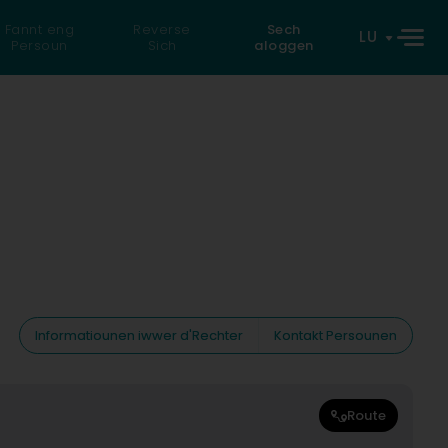
Fannt eng
Reverse
Sech
LU
Persoun
Sich
aloggen
Informatiounen iwwer d'Rechter
Kontakt Persounen
Route