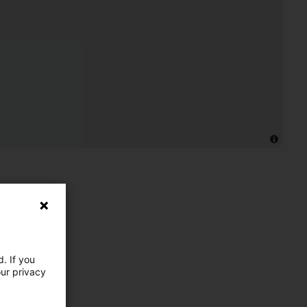
. If you
our privacy