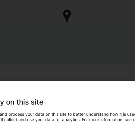
y on this site
and process your data on this site to better understand how it is used
ll collect and use your data for analytics. For more information, see 