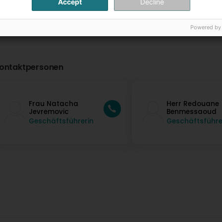
Accept
Decline
Powered by
ontaktpersonen
Frau Natacha
Herr Redouane
Jevremovic
Benmessaoud
Geschäftsführerin
Geschäftsführe