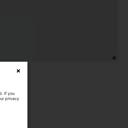
. If you
our privacy