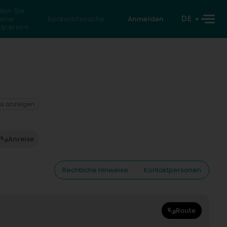
den Sie
DE
eine
Rückwärtssuche
Anmelden
atperson
ax anzeigen
Anreise
Rechtliche Hinweise
Kontaktpersonen
Route