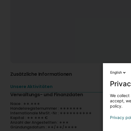
English
Zusätzliche Informationen
Privac
Unsere Aktivitäten
Verwaltungs- und Finanzdaten
We collect 
accept, we'
Nace : ∗∗.∗∗∗
policy.
Handelsregisternummer : ∗∗∗∗∗∗∗
Internationale MwSt.-Nr : ∗∗∗∗∗∗∗∗∗∗
Kapital : ∗∗ ∗∗∗ €
Privacy po
Anzahl der Angestellten : ∗∗∗
Gründungsdatum : ∗∗/∗∗/∗∗∗∗