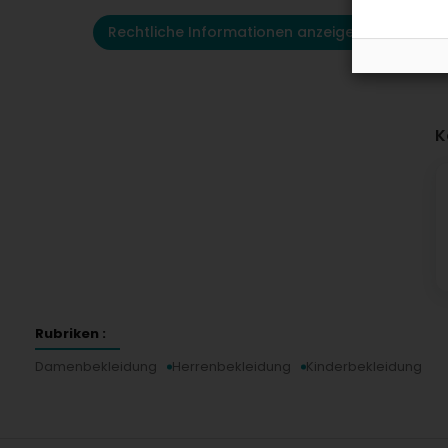
Rechtliche Informationen anzeigen
K
Rubriken :
Damenbekleidung
Herrenbekleidung
Kinderbekleidung