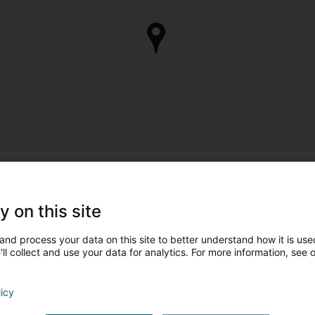
y on this site
and process your data on this site to better understand how it is used
ll collect and use your data for analytics. For more information, see 
licy