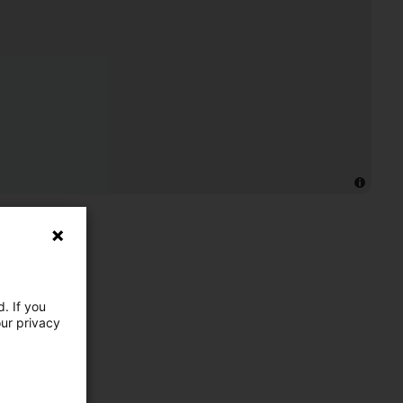
. If you
our privacy