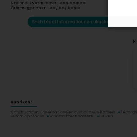
National TVAsnummer : ∗∗∗∗∗∗∗∗
Grënnungsdatum : ∗∗/∗∗/∗∗∗∗
Sech Legal Informatiounen ukucken
K
Rubriken :
Constructioun, Ënnerhalt an Renovatioun vun Kamein
Décorat
Rumm op Mooss
Schaaschtechbotzerei
Uewen