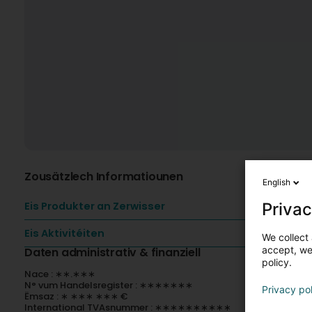
Zousätzlech Informatiounen
English
Privac
Eis Produkter an Zerwisser
Eis Aktivitéiten
We collect 
accept, we'
Daten administrativ & finanziell
policy.
Nace : ∗∗.∗∗∗
N° vum Handelsregister : ∗∗∗∗∗∗∗
Privacy po
Ëmsaz : ∗ ∗∗∗ ∗∗∗ €
International TVAsnummer : ∗∗∗∗∗∗∗∗∗∗