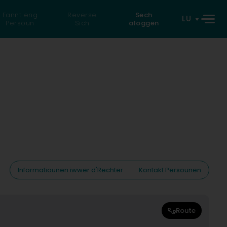
Fannt eng
Reverse
Sech
LU
Persoun
Sich
aloggen
Informatiounen iwwer d'Rechter
Kontakt Persounen
Route