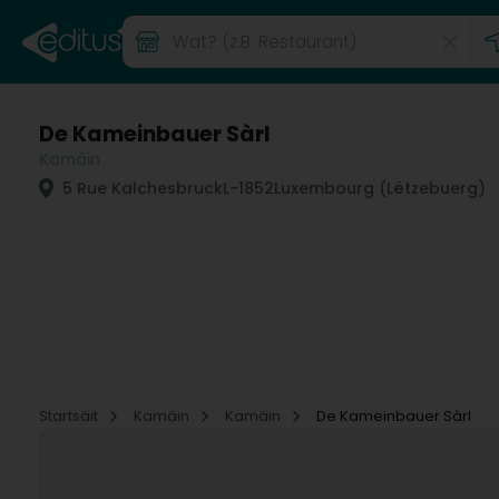
De Kameinbauer Sàrl
Kamäin
5 Rue Kalchesbruck
L-1852
Luxembourg (Lëtzebuerg)
Startsäit
Kamäin
Kamäin
De Kameinbauer Sàrl