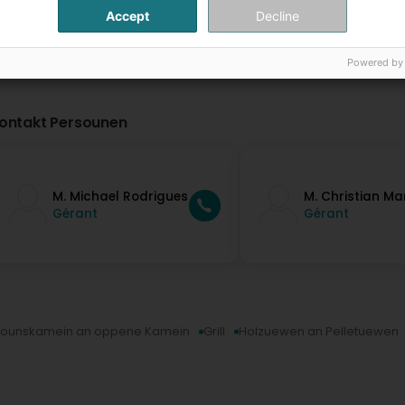
Accept
Decline
Powered by
ontakt Persounen
M. Michael Rodrigues
M. Christian Ma
Gérant
Gérant
iounskamein an oppene Kamein
Grill
Holzuewen an Pelletuewen