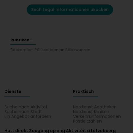
Sech Legal Informatiounen ukucken
Rubriken :
Bäckereien, Pâtisserieen an Séisswueren
Dienste
Praktisch
Suche nach Aktivität
Notdienst Apotheken
Suche nach Stadt
Notdienst Kliniken
Ein Angebot anfordern
Verkehrsinformationen
Postleitzahlen
Hutt direkt Zougang op eng Aktivitéit a Lëtzebuerg