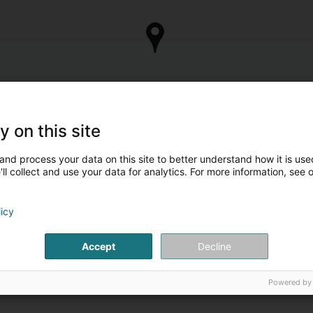
y on this site
and process your data on this site to better understand how it is used
ll collect and use your data for analytics. For more information, see 
licy
Accept
Decline
Powered by