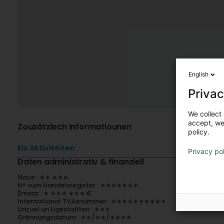
English
Privac
We collect 
accept, we'
Zousätzlech Informatiounen
policy.
Eis Aktivitéiten
Privacy po
Daten administrativ & finanziell
Nace : ∗∗.∗∗∗
N° vum Handelsregister : ∗∗∗∗∗∗∗
Ëmsaz : ∗ ∗∗∗ ∗∗∗ €
International TVAsnummer : ∗∗∗∗∗∗∗∗∗∗
Unzuel un Ugestallten : ∗∗∗
Grënnungsdatum : ∗∗/∗∗/∗∗∗∗