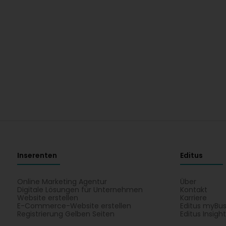
Inserenten
Editus
Online Marketing Agentur
Über
Digitale Lösungen für Unternehmen
Kontakt
Website erstellen
Karriere
E-Commerce-Website erstellen
Editus myBus
Registrierung Gelben Seiten
Editus Insigh