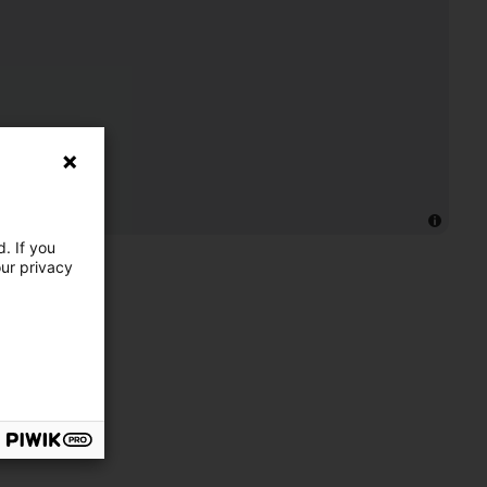
. If you
our privacy