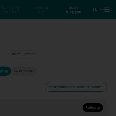
Fannt eng
Reverse
Sech
LU
Persoun
Sich
aloggen
Fax uweisen
mmer
Itinéraire
Informatiounen iwwer d'Rechter
Route