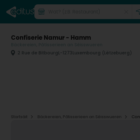
Confiserie Namur - Hamm
Bäckereien, Pâtisserieen an Séisswueren
2 Rue de Bitbourg
L-1273
Luxembourg (Lëtzebuerg)
Startsäit
Bäckereien, Pâtisserieen an Séisswueren
Con