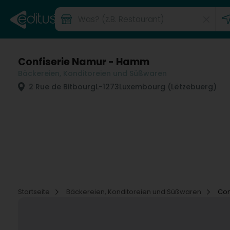
Confiserie Namur - Hamm
Bäckereien, Konditoreien und Süßwaren
2 Rue de Bitbourg
L-1273
Luxembourg (Lëtzebuerg)
Startseite
Bäckereien, Konditoreien und Süßwaren
Con