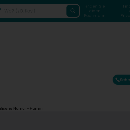
Finden Sie
Fin
einen
Fachmann
Priv
Sehe
fiserie Namur - Hamm