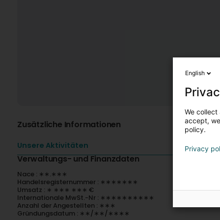
English
Privac
We collect 
accept, we'
Zusätzliche Informationen
policy.
Unsere Aktivitäten
Privacy po
Verwaltungs- und Finanzdaten
Nace : ∗∗.∗∗∗
Handelsregisternummer : ∗∗∗∗∗∗∗
Umsatz : ∗ ∗∗∗ ∗∗∗ €
Internationale MwSt.-Nr : ∗∗∗∗∗∗∗∗∗∗
Anzahl der Angestellten : ∗∗∗
Gründungsdatum : ∗∗/∗∗/∗∗∗∗