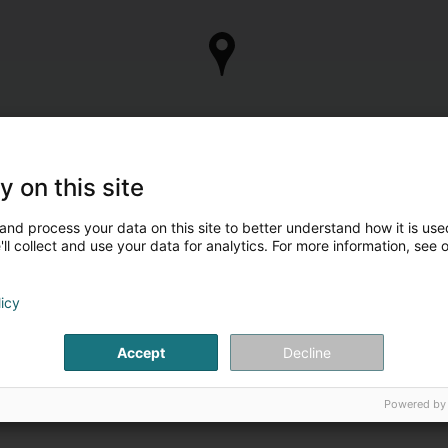
y on this site
and process your data on this site to better understand how it is used
ll collect and use your data for analytics. For more information, see 
licy
Accept
Decline
Powered by