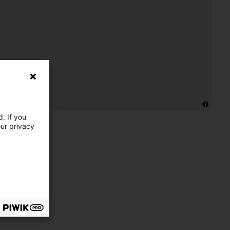
. If you
our privacy