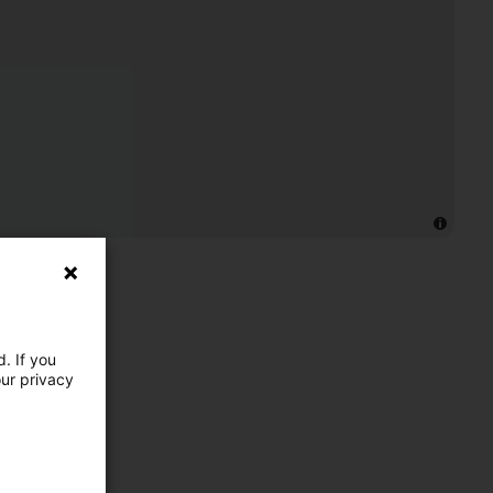
. If you
our privacy