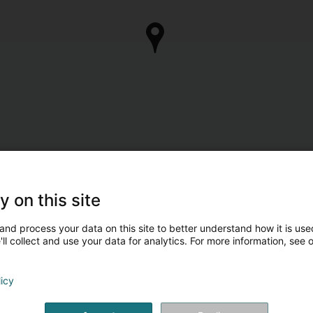
y on this site
and process your data on this site to better understand how it is used
ll collect and use your data for analytics. For more information, see 
licy