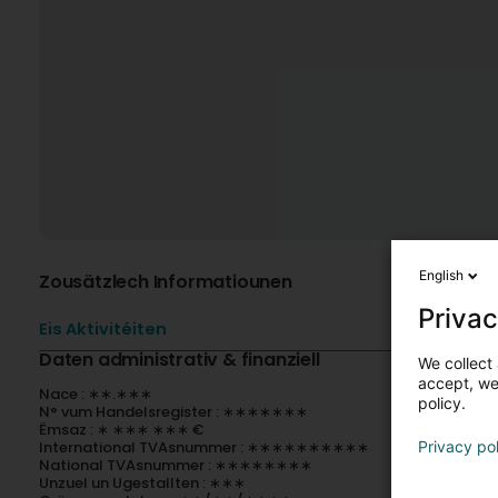
English
Zousätzlech Informatiounen
Privac
Eis Aktivitéiten
Daten administrativ & finanziell
We collect 
accept, we'
Nace : ∗∗.∗∗∗
policy.
N° vum Handelsregister : ∗∗∗∗∗∗∗
Ëmsaz : ∗ ∗∗∗ ∗∗∗ €
International TVAsnummer : ∗∗∗∗∗∗∗∗∗∗
Privacy po
National TVAsnummer : ∗∗∗∗∗∗∗∗
Unzuel un Ugestallten : ∗∗∗