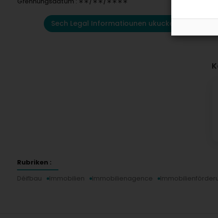
Grënnungsdatum : ∗∗/∗∗/∗∗∗∗
Sech Legal Informatiounen ukucken
K
Rubriken :
Déifbau
Immobilien
Immobilienagence
Immobilienförder