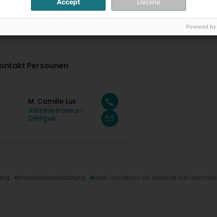
Accept
Decline
Powered by
ontakt Persounen
M. Camille Lux
Administrateur-
Délégué
ung
Immobilienschätzung
Kaaf, Locatioun an Verkaaf vun Immobil