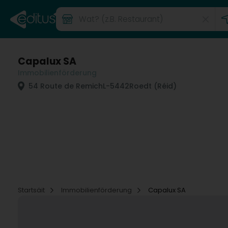
Capalux SA
Immobilienförderung
54 Route de Remich
L-5442
Roedt (Réid)
Startsäit
Immobilienförderung
Capalux SA