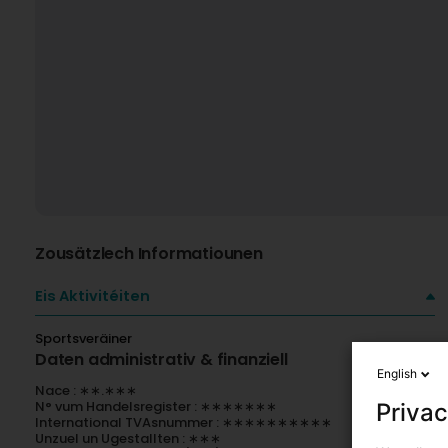
Zousätzlech Informatiounen
Eis Aktivitéiten
Sportsveräiner
Daten administrativ & finanziell
English
Nace : ∗∗.∗∗∗
N° vum Handelsregister : ∗∗∗∗∗∗∗
Privac
International TVAsnummer : ∗∗∗∗∗∗∗∗∗∗
Unzuel un Ugestallten : ∗∗∗