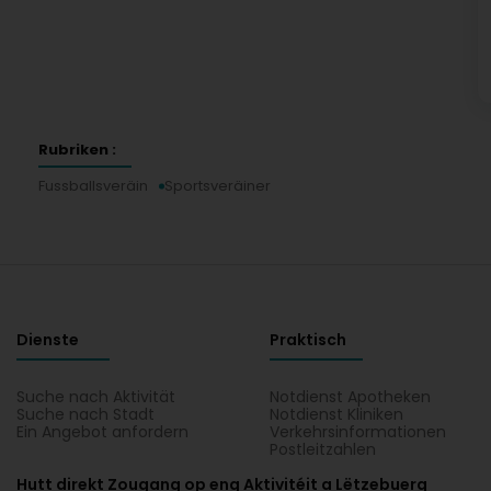
Rubriken :
Fussballsveräin
Sportsveräiner
Dienste
Praktisch
Suche nach Aktivität
Notdienst Apotheken
Suche nach Stadt
Notdienst Kliniken
Ein Angebot anfordern
Verkehrsinformationen
Postleitzahlen
Hutt direkt Zougang op eng Aktivitéit a Lëtzebuerg