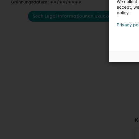
We collect 
Grënnungsdatum : ∗∗/∗∗/∗∗∗∗
accept, we'
policy.
Sech Legal Informatiounen ukucken
Privacy po
K