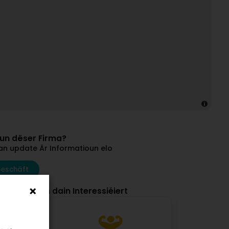
vun dëser Firma?
an update Är Informatioun elo
Geschäft
et hunn och dain Interessiéiert