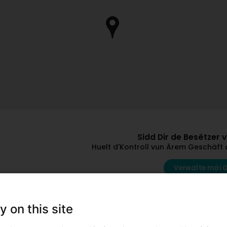
Sidd Dir de Besëtzer 
Huelt d'Kontroll vun Ärem Geschäft 
Verwalte mäi 
Andere Professiounelle mat dëse Suj
y on this site