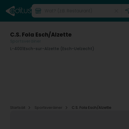
C.S. Fola Esch/Alzette
Sportsveräiner
L-4001
Esch-sur-Alzette (Esch-Uelzecht)
Startsäit
Sportsveräiner
C.S. Fola Esch/Alzette