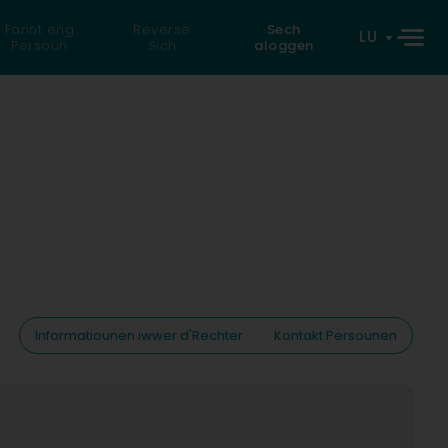
Fannt eng
Reverse
Sech
LU
Persoun
Sich
aloggen
Informatiounen iwwer d'Rechter
Kontakt Persounen