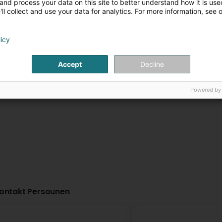
and process your data on this site to better understand how it is used
ll collect and use your data for analytics. For more information, see 
The Little Gym Esch-
AMPOWERFIT
sur-Alzette
18 Rue de l'Ecole
L-
licy
Esch-sur-Alzette (
30 Rue Louis Pasteur
L-4276
Uelzecht)
Esch-sur-Alzette (Esch-
Uelzecht)
Accept
Decline
Weitere Informationen
Weitere Infor
Powered by
ontakt Persounen