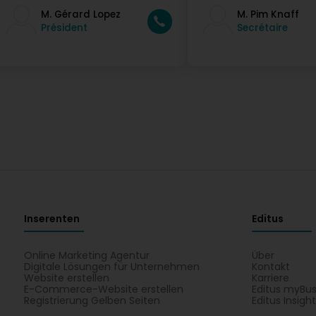
M. Gérard Lopez
M. Pim Knaff
Président
Secrétaire
Inserenten
Editus
Online Marketing Agentur
Über
Digitale Lösungen für Unternehmen
Kontakt
Website erstellen
Karriere
E-Commerce-Website erstellen
Editus myBus
Registrierung Gelben Seiten
Editus Insigh