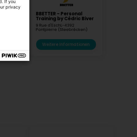
. If you
our privacy
BBETTER - Personal
Training by Cédric Biver
4103
Esch-
9 Rue d'Esch
L-4392
Pontpierre (Steebrécken)
mationen
Weitere Informationen