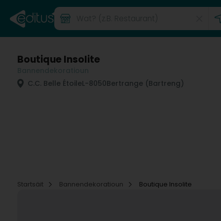
Boutique Insolite
Bannendekoratioun
C.C. Belle Étoile
L-8050
Bertrange (Bartreng)
Startsäit
Bannendekoratioun
Boutique Insolite