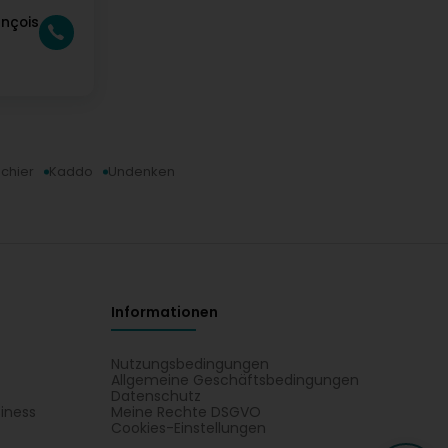
ançois
chier
Kaddo
Undenken
Informationen
Nutzungsbedingungen
Allgemeine Geschäftsbedingungen
Datenschutz
iness
Meine Rechte DSGVO
t
Cookies-Einstellungen