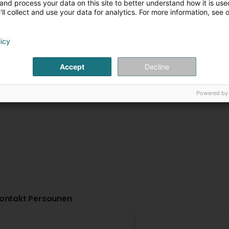
and process your data on this site to better understand how it is used
ll collect and use your data for analytics. For more information, see 
Via Milano
Le Ruban Jaun
80 Route de Luxembourg
159 B Route de Ma
L-4972
Dippach (Dippech)
Bastogne (BELGIQ
licy
Accept
Decline
Weitere Informationen
Weitere Infor
Powered by
ontakt Persounen