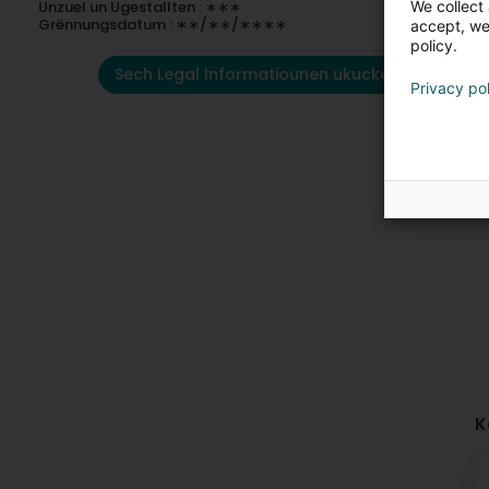
We collect 
Unzuel un Ugestallten : ∗∗∗
Grënnungsdatum : ∗∗/∗∗/∗∗∗∗
accept, we'
policy.
Sech Legal Informatiounen ukucken
Privacy po
K