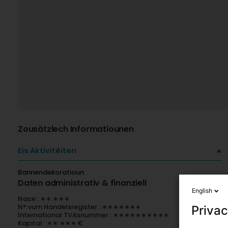
Zousätzlech Informatiounen
Eis Aktivitéiten
Bannendekoratioun
Daten administrativ & finanziell
English
Nace : ∗∗.∗∗∗
N° vum Handelsregister : ∗∗∗∗∗∗∗
Privac
International TVAsnummer : ∗∗∗∗∗∗∗∗∗∗
Kapital : ∗∗ ∗∗∗ €