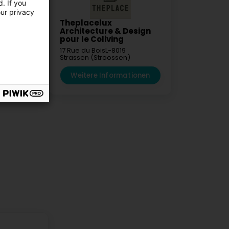
. If you
our privacy
e
Theplacelux
Architecture & Design
rche
B-6600
pour le Coliving
UE)
17 Rue du Bois
L-8019
Strassen (Stroossen)
mationen
Weitere Informationen