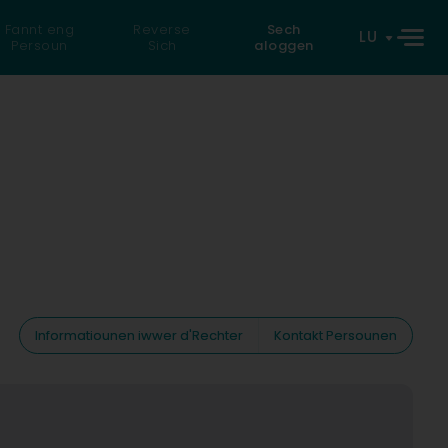
Fannt eng
Reverse
Sech
LU
Persoun
Sich
aloggen
Informatiounen iwwer d'Rechter
Kontakt Persounen