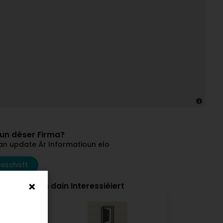
vun dëser Firma?
an update Är Informatioun elo
Geschäft
et hunn och dain Interessiéiert