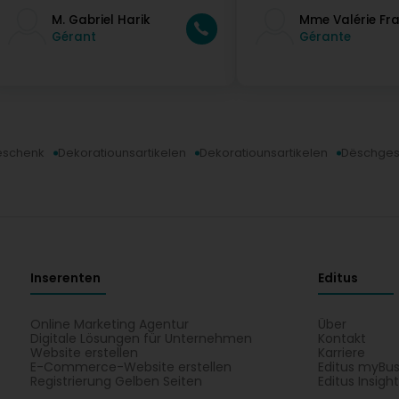
M. Gabriel Harik
Mme Valérie Fr
Gérant
Gérante
eschenk
Dekoratiounsartikelen
Dekoratiounsartikelen
Dëschges
Inserenten
Editus
Online Marketing Agentur
Über
Digitale Lösungen für Unternehmen
Kontakt
Website erstellen
Karriere
E-Commerce-Website erstellen
Editus myBus
Registrierung Gelben Seiten
Editus Insigh