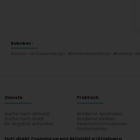
Rubriken :
Bannen- an Aussendesign
Bannendekoratioun
Business-G
Dienste
Praktisch
Suche nach Aktivität
Notdienst Apotheken
Suche nach Stadt
Notdienst Kliniken
Ein Angebot anfordern
Verkehrsinformationen
Postleitzahlen
Hutt direkt Zougang op eng Aktivitéit a Lëtzebuerg