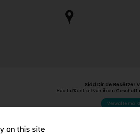
Sidd Dir de Besëtzer 
Huelt d'Kontroll vun Ärem Geschäft 
Verwalte mäi 
Andere Professiounelle mat dëse Suj
y on this site