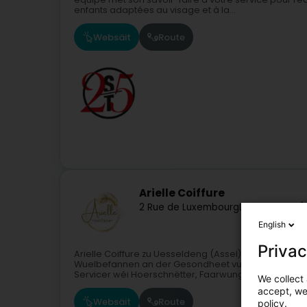
enfants adaptées au visage et à la...
Websäit
Route
Arielle Coiffure
2 Rue de Luxembourg
L-5402
Assel (
English
Privac
Arielle Coiffure zu Uesseldeng (Assel) begréisst I
Wuelbefannen an der Gesondheet vun Ären Hoer widme
Servicer wéi Hoerschnëtter, Faarwungen,...
We collect 
accept, we'
Websäit
Route
policy.