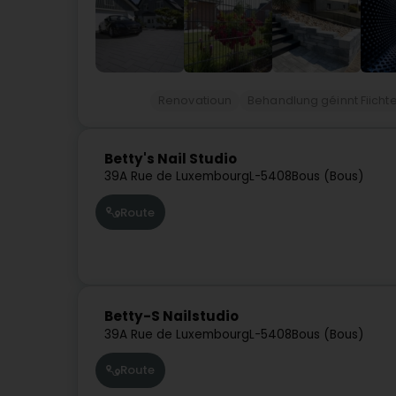
Renovatioun
Behandlung géinnt Fiicht
Betty's Nail Studio
39A Rue de Luxembourg
L-5408
Bous (Bous)
Route
Betty-S Nailstudio
39A Rue de Luxembourg
L-5408
Bous (Bous)
Route