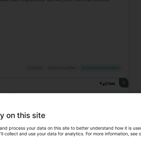
Coiffer
Kannercoiffer
Scheinheetssalon
6
1,1 km
Aassel)
y on this site
ech an engem Salon, deen sech der Schéinheet, dem
t. Eis professionell Equipe bitt Iech personaliséiert
and process your data on this site to better understand how it is used
ll collect and use your data for analytics. For more information, see 