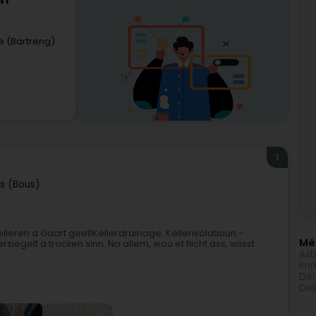
rl
e (Bartreng)
1
s (Bous)
elleren a Gaart geet!Kellerdrainage, Kellerisolatioun -
Méi
iegelt a trocken sinn. No allem, wou et fiicht ass, wiisst
Asb
Imm
Déi
Dek