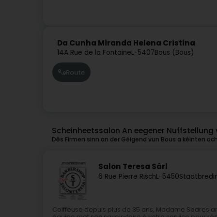
Da Cunha Miranda Helena Cristina
14A Rue de la Fontaine
L-5407
Bous (Bous)
Route
Scheinheetssalon An eegener Nuffstellung
Dës Firmen sinn an der Géigend vun Bous a kéinten och 
Salon Teresa Sàrl
6 Rue Pierre Risch
L-5450
Stadtbredi
Coiffeuse depuis plus de 35 ans, Madame Soares 
équipe met son savoir-faire à votre service pour 