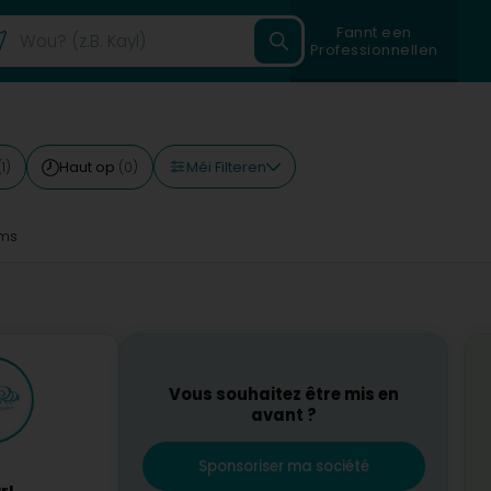
Fannt een
Professionnellen
Méi Filteren
Haut op
(1)
(0)
4ms
Vous souhaitez être mis en
avant ?
Sponsoriser ma société