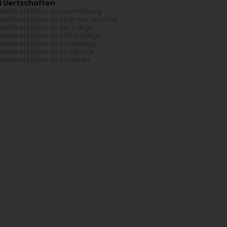
i Uertschaften
einheetssalon zu Luxembourg
einheetssalon zu Esch-sur-Alzette
einheetssalon zu Bertrange
einheetssalon zu Differdange
einheetssalon zu Dudelange
einheetssalon zu Ettelbruck
einheetssalon zu Strassen