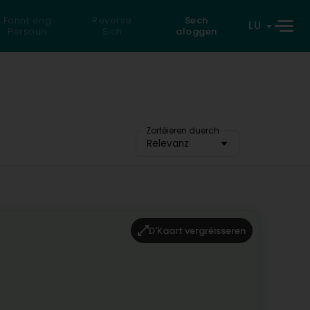
Fannt eng
Reverse
Sech
LU
Persoun
Sich
aloggen
Zortéieren duerch
Relevanz
D'Kaart vergréisseren