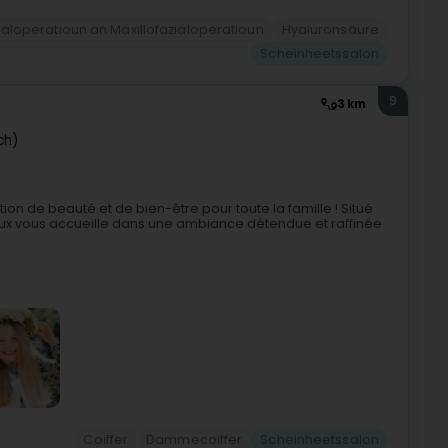
Oraloperatioun an Maxillofazialoperatioun
Hyaluronsäure
Scheinheetssalon
9
3 km
ch)
ion de beauté et de bien-être pour toute la famille ! Situé
ureux vous accueille dans une ambiance détendue et raffinée
Coiffer
Dammecoiffer
Scheinheetssalon