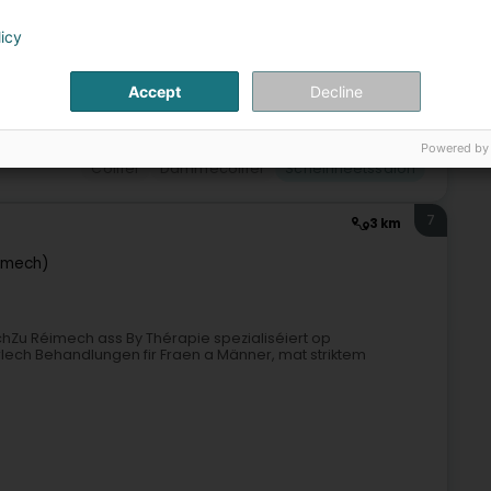
licy
Accept
Decline
Powered by
Coiffer
Dammecoiffer
Scheinheetssalon
7
3 km
imech)
hZu Réimech ass By Thérapie spezialiséiert op
lech Behandlungen fir Fraen a Männer, mat striktem