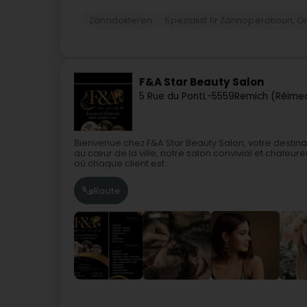
Zänndokteren
Spezialist fir Zännoperatioun, 
F&A Star Beauty Salon
5 Rue du Pont
L-5559
Remich (Réime
Bienvenue chez F&A Star Beauty Salon, votre destinat
au cœur de la ville, notre salon convivial et chale
où chaque client est...
Route