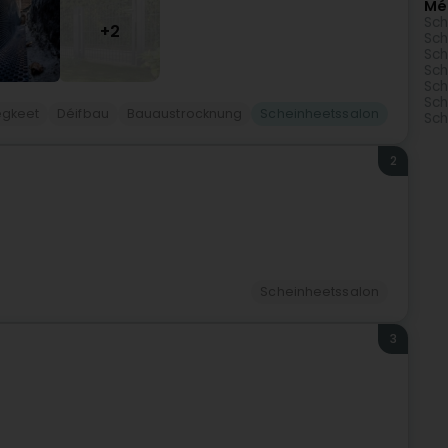
Mé
Sch
+2
Sch
Sch
Sch
Sch
Sch
egkeet
Déifbau
Bauaustrocknung
Scheinheetssalon
Sch
2
Scheinheetssalon
3