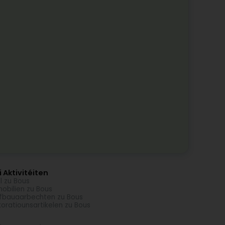
 Aktivitéiten
l zu Bous
obilien zu Bous
fbauaarbechten zu Bous
oratiounsartikelen zu Bous