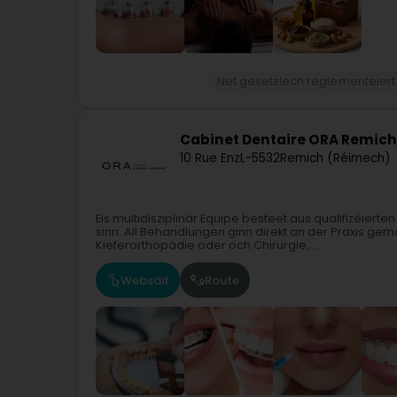
Net gesetzlech reglementeiert
Cabinet Dentaire ORA Remich
10 Rue Enz
L-5532
Remich (Réimech)
Eis multidisziplinär Equipe besteet aus qualifizéiert
sinn. All Behandlungen ginn direkt an der Praxis ge
Kieferorthopädie oder och Chirurgie,...
Websäit
Route