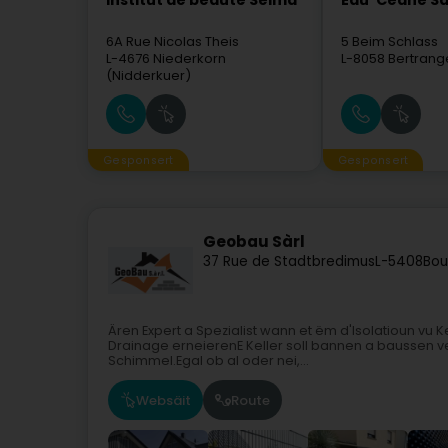
Institut de beauté Selma
Eau' Ceane Sà
6A Rue Nicolas Theis
5 Beim Schlass
L-4676
Niederkorn
L-8058
Bertrang
(Nidderkuer)
Gesponsert
Gesponsert
Geobau Sàrl
37 Rue de Stadtbredimus
L-5408
Bou
Ären Expert a Spezialist wann et ëm d'Isolatioun vu K
Drainage erneierenE Keller soll bannen a baussen vers
Schimmel.Egal ob al oder nei,...
Websäit
Route