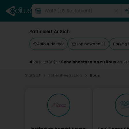
Raffinéiert Är Sich
Autour de moi
Top bewäert
Parking
(1)
4
Scheinheetssalon zu Bous
Resultat(er) fir
en 11
Startsäit
Scheinheetssalon
Bous