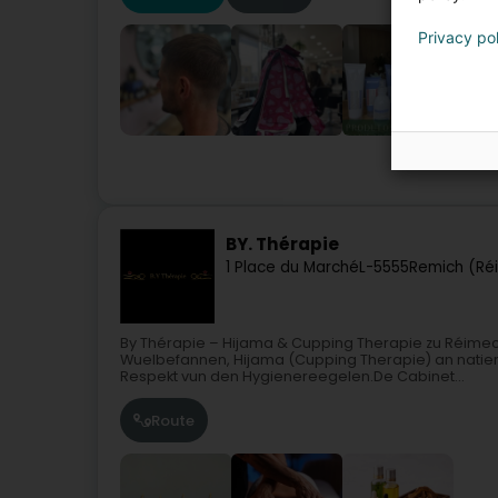
Privacy po
BY. Thérapie
1 Place du Marché
L-5555
Remich (Ré
By Thérapie – Hijama & Cupping Therapie zu Réimec
Wuelbefannen, Hijama (Cupping Therapie) an natier
Respekt vun den Hygienereegelen.De Cabinet...
Route