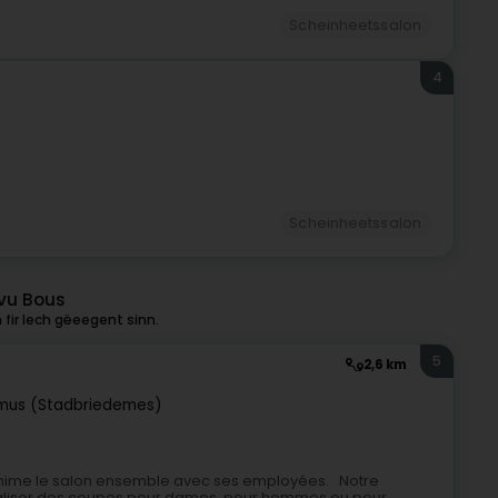
Scheinheetssalon
4
Scheinheetssalon
 vu Bous
fir Iech gëeegent sinn.
5
2,6 km
mus (Stadbriedemes)
anime le salon ensemble avec ses employées. Notre
réaliser des coupes pour dames, pour hommes ou pour