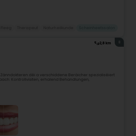
 Fleeg
Therapeut
Naturheilkunde
Scheinheetssalon
8
2,8 km
en Zänndokteren déi a verschiddene Beräicher spezialiséiert
maach: Kontrollvisiten, erhalend Behandlungen,