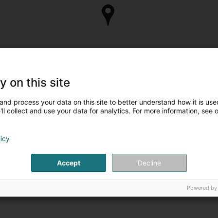
y on this site
and process your data on this site to better understand how it is used
ll collect and use your data for analytics. For more information, see 
licy
Accept
Decline
Powered by