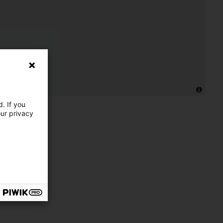
. If you
our privacy