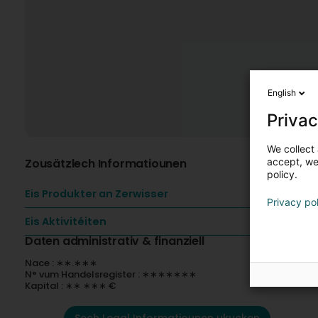
English
Privac
We collect 
Zousätzlech Informatiounen
accept, we'
policy.
Eis Produkter an Zerwisser
Privacy po
Eis Aktivitéiten
Daten administrativ & finanziell
Nace : ∗∗.∗∗∗
N° vum Handelsregister : ∗∗∗∗∗∗∗
Kapital : ∗∗ ∗∗∗ €