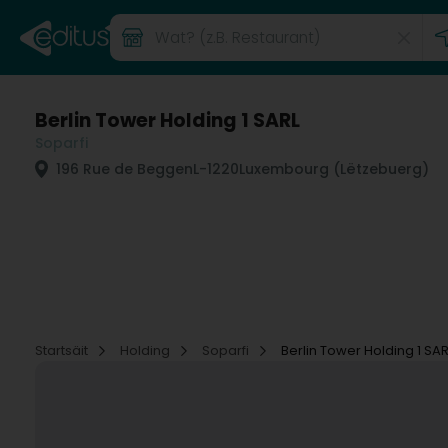
Berlin Tower Holding 1 SARL
Soparfi
196 Rue de Beggen
L-1220
Luxembourg (Lëtzebuerg)
Startsäit
Holding
Soparfi
Berlin Tower Holding 1 SAR