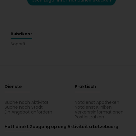
Sech Legal Informatiounen ukucken
Rubriken :
Soparfi
Dienste
Praktisch
Suche nach Aktivität
Notdienst Apotheken
Suche nach Stadt
Notdienst Kliniken
Ein Angebot anfordern
Verkehrsinformationen
Postleitzahlen
Hutt direkt Zougang op eng Aktivitéit a Lëtzebuerg