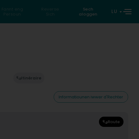
Fannt eng
Reverse
Sech
LU
Persoun
Sich
aloggen
Itinéraire
Informatiounen iwwer d'Rechter
Route