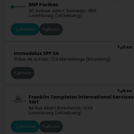
BNP Paribas
60 Avenue John F. Kennedy
L-1855
Luxembourg (Lëtzebuerg)
Websäit
Route
12 km
Immodolux SPF SA
31 Rue de la Paix
L-7244
Bereldange (Bäreldeng)
Route
15 km
Franklin Templeton International Services
Sàrl
8A Rue Albert Borschette
L-1246
Luxembourg (Lëtzebuerg)
Websäit
Route