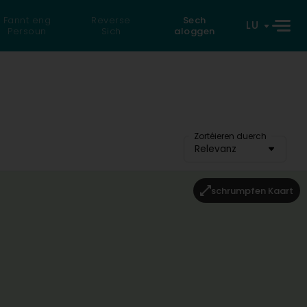
Fannt eng
Reverse
Sech
LU
Persoun
Sich
aloggen
Zortéieren duerch
Relevanz
schrumpfen Kaart