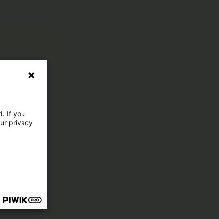
. If you
our privacy