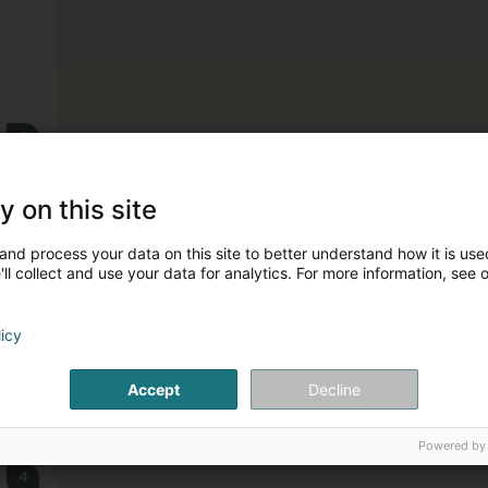
2
y on this site
and process your data on this site to better understand how it is used
ll collect and use your data for analytics. For more information, see 
3
licy
Accept
Decline
Powered by
4