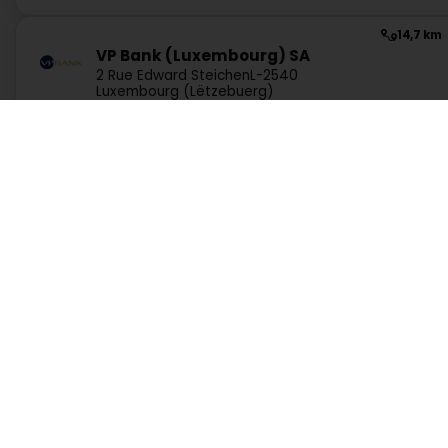
14,7 km
VP Bank (Luxembourg) SA
2 Rue Edward Steichen
L-2540
Luxembourg (Lëtzebuerg)
Websäit
Route
17,9 km
Dienste
Praktisch
ING Solutions Investment Management S.A
- ISIM
26 Place de la Gare
L-1616
Luxembourg (Lëtzebuerg)
Suche nach Aktivität
Notdienst Apotheken
Suche nach Stadt
Notdienst Kliniken
Ein Angebot anfordern
Verkehrsinformationen
Websäit
Route
Postleitzahlen
Hutt direkt Zougang op eng Aktivitéit a Lëtzebuerg
13,7 km
Microfininvest SA
Administratioun an aaner Déngschtleeschtungen a Servicer
4 Rue Jean Engling
L-1466
Luxembourg (Lëtzebuerg)
Hotel, Restaurant, Wiertschaft
Industrie
Kommunikatioun
Unterricht, Formatioun an Aarbecht
Wunnéng
1.0.2606.0809
C
Route