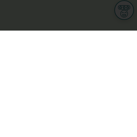
Informationen
Nutzungsbedingungen
Allgemeine Geschäftsbedingungen
Datenschutz
iness
Meine Rechte DSGVO
t
Cookies-Einstellungen
ionnellen
Garage, transport an mobilitéit
Handel
sondheet
Privatsecteur
Schéinheet, Sport a Wellness
ge
L-3670 Kayl