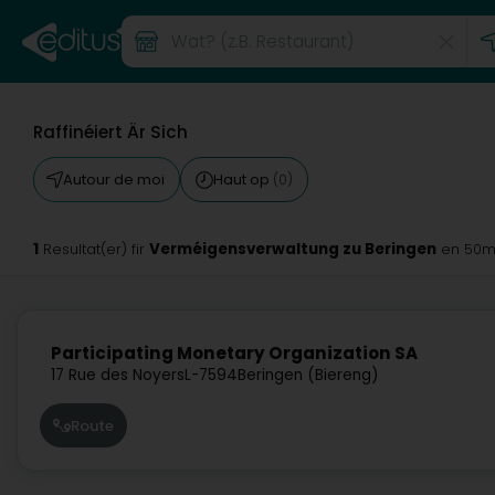
Raffinéiert Är Sich
Autour de moi
Haut op
(0)
1
Verméigensverwaltung zu Beringen
Resultat(er) fir
en 50m
Participating Monetary Organization SA
17 Rue des Noyers
L-7594
Beringen (Biereng)
Route