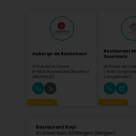
Restaurant M
Auberge de Rochehaut
Gourmets
12 Rue de la Cense
30 Route de Lu
B-6830
Rochehaut (Bouillon)
L-6130
Junglinst
(BELGIQUE)
(Jonglënster)
Gesponsert
Gesponsert
Restaurant Koyi
80 Grand-Rue
L-3313
Bergem (Biergem)