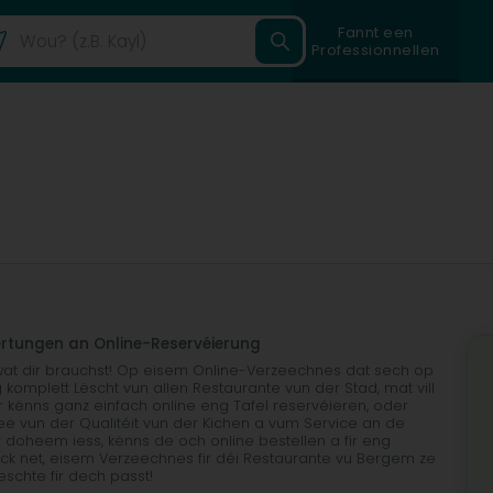
Fannt een
Professionnellen
ertungen an Online-Reservéierung
wat dir brauchst! Op eisem Online-Verzeechnes dat sech op
komplett Lëscht vun allen Restaurante vun der Stad, mat vill
ir kënns ganz einfach online eng Tafel reservéieren, oder
dee vun der Qualitéit vun der Kichen a vum Service an de
doheem iess, kënns de och online bestellen a fir eng
ck net, eisem Verzeechnes fir déi Restaurante vu Bergem ze
schte fir dech passt!