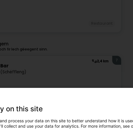
Restaurant
rgem
ch fir Iech gëeegent sinn.
7
2,4 km
 Bar
 (Schëffleng)
 ses portes le 01 Décembre 2018 au tennis-club de
mbiance conviviale et familiale et vous propose un plat du
y on this site
and process your data on this site to better understand how it is used
ll collect and use your data for analytics. For more information, see 