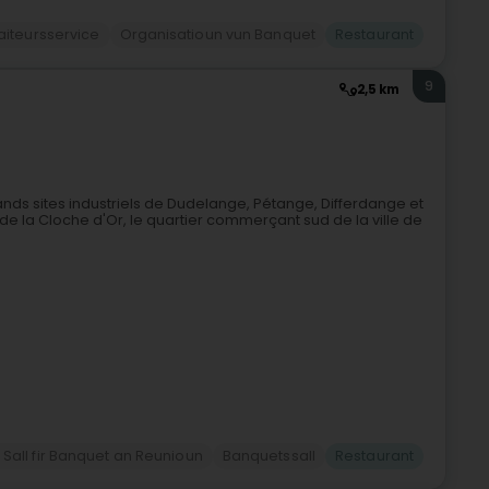
aiteursservice
Organisatioun vun Banquet
Restaurant
9
2,5 km
ands sites industriels de Dudelange, Pétange, Differdange et
t de la Cloche d'Or, le quartier commerçant sud de la ville de
 Sall fir Banquet an Reunioun
Banquetssall
Restaurant