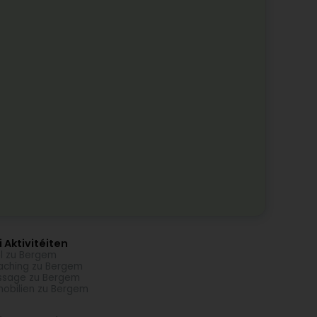
 Aktivitéiten
l zu Bergem
ching zu Bergem
ssage zu Bergem
obilien zu Bergem