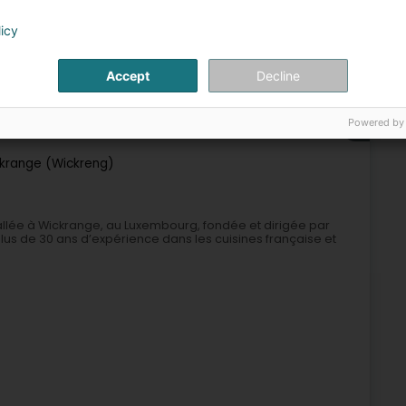
+5
licy
Accept
Decline
Restaurant
Traditionnel Kichen
Sushi
Powered by
8
2,1 km
krange (Wickreng)
allée à Wickrange, au Luxembourg, fondée et dirigée par
lus de 30 ans d’expérience dans les cuisines française et