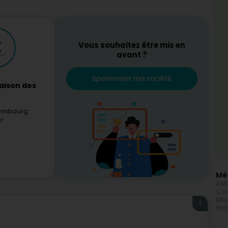
Vous souhaitez être mis en
avant ?
Sponsoriser ma société
aison des
xembourg
er
Méi
Asb
Coa
Ma
1
Imm