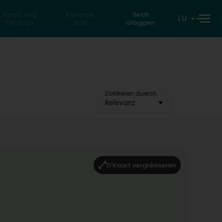
Fannt eng
Reverse
Sech
LU
Persoun
Sich
aloggen
Zortéieren duerch
Relevanz
D'Kaart vergréisseren