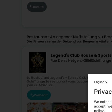
Route
Restaurant An eegener Nuffstellung vu Be
Dës Firmen sinn an der Géigend vun Bergem a kéinten o
Legend's Club House & Sports
Rue Denis Netgen
L-3858
Schifflange
Le Restaurant Legend's - Tennis Club House a ouvert
Schifflange.Le restaurant vous accueille dans une a
English
jour du Mardi au...
Privac
Websäit
We collect 
accept, we'
policy.