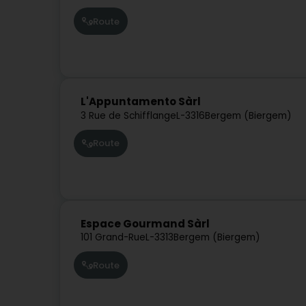
Route
L'Appuntamento Sàrl
3 Rue de Schifflange
L-3316
Bergem (Biergem)
Route
Espace Gourmand Sàrl
101 Grand-Rue
L-3313
Bergem (Biergem)
Route