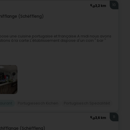
10
3,2 km
hifflange (Schëffleng)
pose une cuisine portugaise et française.A midi nous avons
ions à la carte.L'établissement dispose d'un coin " bar "
aurant
Portugiesesch Kichen
Portugisesch Spezialitéit
11
3,6 km
chifflange (Schëffleng)