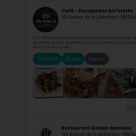
Café - Restaurant Am'inette
30 Avenue de la Libération
L-3850
Sc
Le Café Restaurant Am'inette à Schifflange vous pro
un menu du jour à 12€Le soir, nous avons des suggest
ainsi que d'un coin...
Websäit
Menu
Route
Rest
Restaurant Golden Bambou
145 Avenue de la Libération
L-3850
S