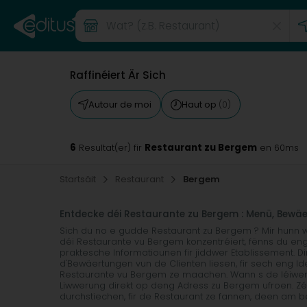
Raffinéiert Är Sich
Autour de moi
Haut op
(0)
6
Restaurant zu Bergem
Resultat(er) fir
en 60ms
Startsäit
Restaurant
Bergem
Entdecke déi Restaurante zu Bergem : Menü, Bewä
Sich du no e gudde Restaurant zu Bergem ? Mir hunn 
déi Restaurante vu Bergem konzentréiert, fënns du eng 
praktesche Informatiounen fir jiddwer Etablissement. D
d'Bewäertungen vun de Clienten liesen, fir sech eng I
Restaurante vu Bergem ze maachen. Wann s de léiwer 
Liwwerung direkt op deng Adress zu Bergem ufroen. Zé
durchstiechen, fir de Restaurant ze fannen, deen am be