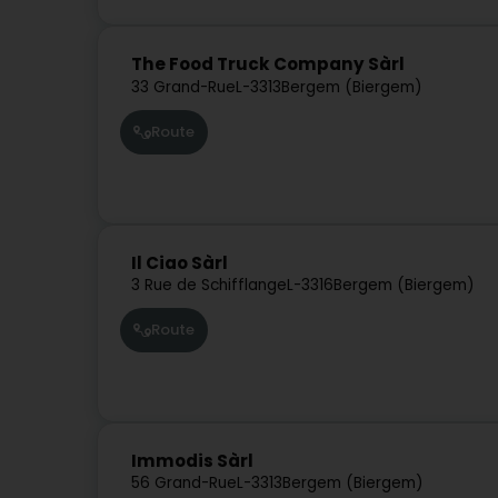
The Food Truck Company Sàrl
33 Grand-Rue
L-3313
Bergem (Biergem)
Route
Il Ciao Sàrl
3 Rue de Schifflange
L-3316
Bergem (Biergem)
Route
Immodis Sàrl
56 Grand-Rue
L-3313
Bergem (Biergem)