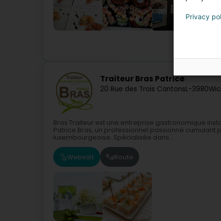
Privacy po
Traiteur Bras Patrice
20 Rue des Trois Cantons
L-3980
Wic
Bras Traiteur est une entreprise gastronomique inst
Patrice Bras, un professionnel passionné cumulant p
luxembourgeoise. Spécialisée dans...
Websäit
Route