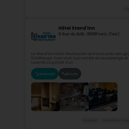
Tr
Hôtel Stand'Inn
9 Rue du Brill
L-3898
Foetz (Feiz)
Le Stand'Inn Hotel-Restaurant se trouve près des gr
Schifflange. Il est situé à proximité de Leudelange e
Luxembourg.Doté d’un...
Websäit
Route
Hotelen
Locatioun vun