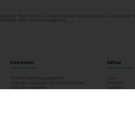
anucure
Gel-Näl Pose
Gesichtssoin
Laserepilatioun
Manikür
Waxing
Wimpernverlängerung
Inserenten
Editus
Online Marketing Agentur
Über
Digitale Lösungen für Unternehmen
Kontakt
Website erstellen
Karriere
E-Commerce-Website erstellen
Editus myBus
Registrierung Gelben Seiten
Editus Insigh
Bank, Finanz, Versécherung
Déngschtleeschtung fir Profess
 an Multimedia
Kultur, Fräizäit a Turissem
Medezin an Ge
formatiounen iwwert Beauty4You - Salon de Beauté & Onglerie : Ëffnungszäi