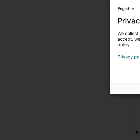
English
Privac
We collect 
accept, we'
policy.
Privacy po
E