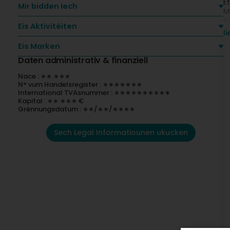
Et
Mir bidden Iech
M
E
Eis Aktivitéiten
L
l
M
Eis Marken
K
M
Daten administrativ & finanziell
B
Nace : ∗∗.∗∗∗
N° vum Handelsregister : ∗∗∗∗∗∗∗
International TVAsnummer : ∗∗∗∗∗∗∗∗∗∗
Kapital : ∗∗ ∗∗∗ €
Grënnungsdatum : ∗∗/∗∗/∗∗∗∗
Sech Legal Informatiounen ukucken