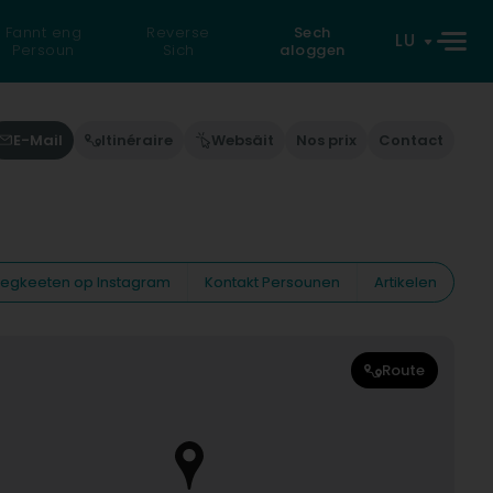
Fannt eng
Reverse
Sech
LU
Persoun
Sich
aloggen
E-Mail
Itinéraire
Websäit
Nos prix
Contact
eiegkeeten op Instagram
Kontakt Persounen
Artikelen
Route