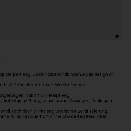
 op Kierperfleeg, Gesiichtsbehandlungen, Nageldesign an
an fir Är Schéinheet an Äert Wuelbefannen.
ängerungen, Nail Art an Neelpfleeg.
 Anti-Aging-Pfleeg, relaxéierend Massagen, Peelings a
ionell Techniken a kritt eng unerkannt Zertifizéierung.
mme fir laang dauerhaft an héichwäerteg Resultater.