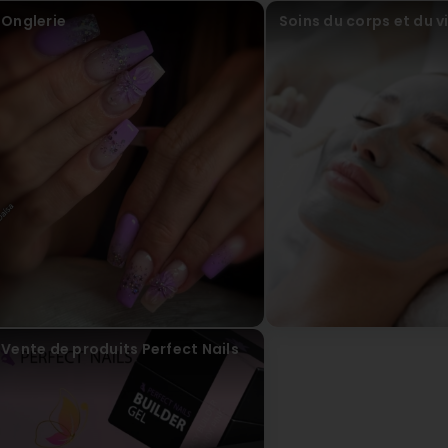
Virun 5 Mount / Méint
Onglerie
Soins du corps et du 
Ils m ont pris deja 20min plus tard.Ils ont chipoté laplus pa
meilleur Mais je ne retournerai plus (Translated by Googl
of the time fiddling around trying to find their tools. The 
Vente de produits Perfect Nails