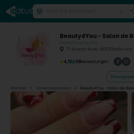
Beauty4You - Salon de B
Scheinheetssalon
71 Grand-Rue
L-9051
Ettelbruck 
4,13
39
bewertungen
Ëffnungszäi
Startsäit
Scheinheetssalon
Beauty4You - Salon de Bea