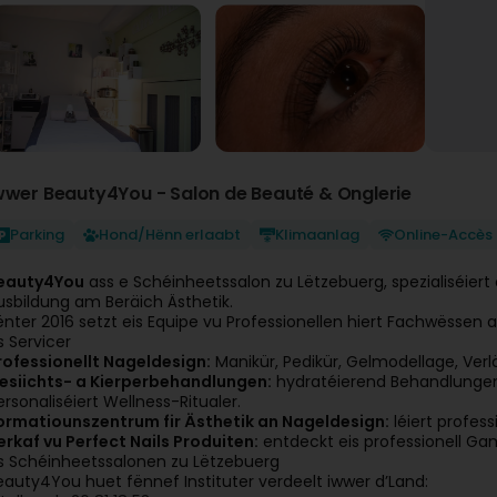
wwer Beauty4You - Salon de Beauté & Onglerie
Parking
Hond/Hënn erlaabt
Klimaanlag
Online-Accès
eauty4You
ass e Schéinheetssalon zu Lëtzebuerg, spezialiséiert
usbildung am Beräich Ästhetik.
ënter 2016 setzt eis Equipe vu Professionellen hiert Fachwëssen 
s Servicer
rofessionellt Nageldesign:
Manikür, Pedikür, Gelmodellage, Verl
esiichts- a Kierperbehandlungen:
hydratéierend Behandlungen,
ersonaliséiert Wellness-Ritualer.
ormatiounszentrum fir Ästhetik an Nageldesign:
léiert profess
erkaf vu Perfect Nails Produiten:
entdeckt eis professionell Ga
is Schéinheetssalonen zu Lëtzebuerg
eauty4You huet fënnef Instituter verdeelt iwwer d’Land: