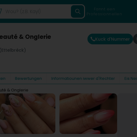
Fannt een
Professionnellen
eauté & Onglerie
Kuck d'Nummer
(Ettelbréck)
ten
Bewertungen
Informatiounen iwwer d'Rechter
Eis N
uté & Onglerie