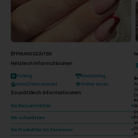
ËFFNUNGSZÄITEN
I
Nëtzlech Informatiounen
Parking
Klimaanlag
B
A
Hond/Hënn erlaabt
Online-Accès
Z
Zousätzlech Informatiounen
Ei
P
Eis Bezuelmëttel
G
p
F
Mir schwätzen
V
E
Eis Produkter an Zerwisser
B