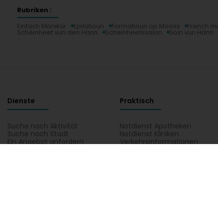
Rubriken :
Einfach Manikür
Epilatioun
Formatioun op Mooss
French m
Schéinheet vun den Hänn
Scheinheetssalon
Soin vun Hänn
Dienste
Praktisch
Suche nach Aktivität
Notdienst Apotheken
Suche nach Stadt
Notdienst Kliniken
Ein Angebot anfordern
Verkehrsinformationen
Postleitzahlen
Hutt direkt Zougang op eng Aktivitéit a Lëtzebuerg
Administratioun an aaner Déngschtleeschtungen a Servicer
Hotel, Restaurant, Wiertschaft
Industrie
Kommunikatioun
Unterricht, Formatioun an Aarbecht
Wunnéng
Beauty4You - Salon de Beauté & Onglerie zu Ettelbruck, all praktesch In