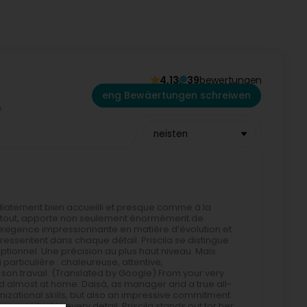
4,13
39
bewertungen
eng Bewäertungen schreiwen
neisten
diatement bien accueilli et presque comme à la
-à-tout, apporte non seulement énormément de
e exigence impressionnante en matière d’évolution et
essentent dans chaque détail. Priscila se distingue
ptionnel. Une précision au plus haut niveau. Mais
articulière : chaleureuse, attentive,
son travail. (Translated by Google) From your very
nd almost at home. Daisà, as manager and a true all-
izational skills, but also an impressive commitment
re evident in every detail. Priscila stands out for her