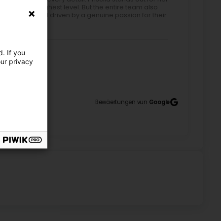
ision at the highest level. But the entire team also
ofessional, and driven by a genuine passion for their
. If you
our privacy
riendly. I love going to Ettelbruck. I highly
) Um ótimo trabalho e super personalizado e
8
obrigado meninas 🥰❤️😘
Bewäertungen vun
Google
! I've been a customer there for 2 years ☺️ I can
 personal! Ech sin seit 2 joer do cliente ☺️ Kann sie