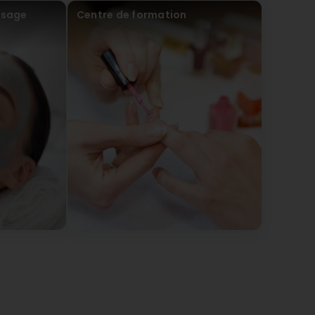
visage
Centre de formation
rt du temps a retrouver leurs outils.La dame a fait son
e) They took me in 20 minutes later. They spent most
woman did her best, but I won't be going back.