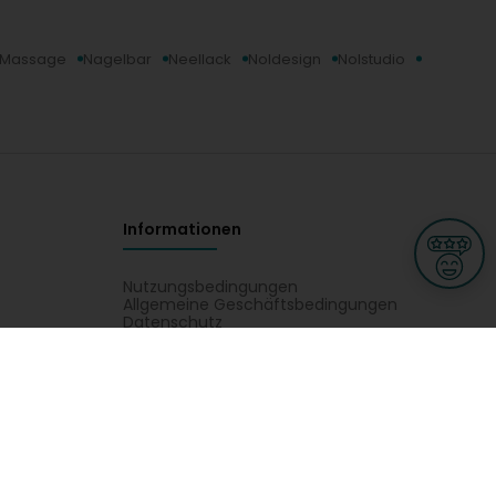
Massage
Nagelbar
Neellack
Noldesign
Nolstudio
Informationen
Nutzungsbedingungen
Allgemeine Geschäftsbedingungen
Datenschutz
iness
Meine Rechte DSGVO
t
Cookies-Einstellungen
ionnellen
Garage, transport an mobilitéit
Handel
sondheet
Privatsecteur
Schéinheet, Sport a Wellness
ten, Telefon, Adress. All Aktivitéite vun Beauty4You - Salon de Beauté &