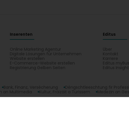
Inserenten
Editus
Online Marketing Agentur
Über
Digitale Lösungen für Unternehmen
Kontakt
Website erstellen
Karriere
E-Commerce-Website erstellen
Editus myBus
Registrierung Gelben Seiten
Editus Insigh
Bank, Finanz, Versécherung
Déngschtleeschtung fir Profess
 an Multimedia
Kultur, Fräizäit a Turissem
Medezin an Ge
n Fatima (Dr) : Ëffnungszäiten, Telefon, Adress. All Aktivitéite vun Balkan F
opyright © 2026
Editus Luxembourg S.A.
208, rue de Noertzan