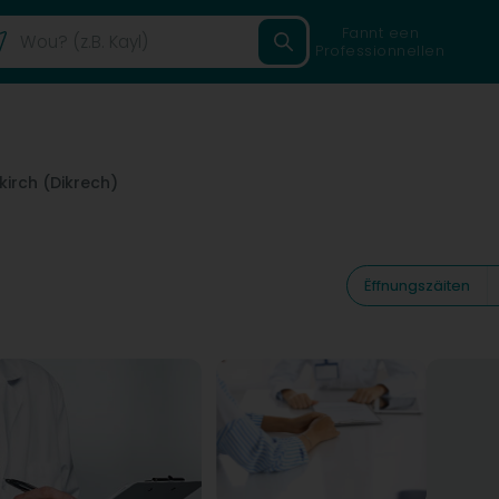
Fannt een
Professionnellen
kirch (Dikrech)
Ëffnungszäiten