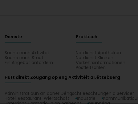
Dienste
Praktisch
Suche nach Aktivität
Notdienst Apotheken
Suche nach Stadt
Notdienst Kliniken
Ein Angebot anfordern
Verkehrsinformationen
Postleitzahlen
Hutt direkt Zougang op eng Aktivitéit a Lëtzebuerg
Administratioun an aaner Déngschtleeschtungen a Servicer
Hotel, Restaurant, Wiertschaft
Industrie
Kommunikatioun
Unterricht, Formatioun an Aarbecht
Wunnéng
Balkan Fatima (Dr) zu Diekirch, all praktesch Informatiounen iwwert Balka
enger Kaart vun Diekirch.
1.0.2606.0809
C