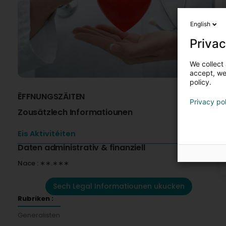
English
Privac
We collect 
accept, we'
policy.
ËFFNUNGSZÄITEN
K
Privacy po
Zousätzlech Informatiounen
Eis Aktivitéiten
Daten administrativ & finanziell
Nace : ∗∗.∗∗∗
Sech Legal Informatiounen ukucken
Rubriken :
Generalisten