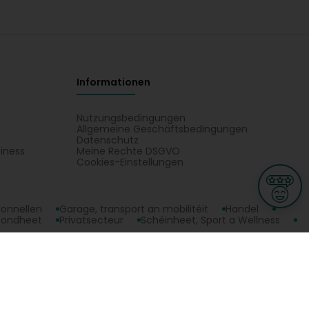
Informationen
Nutzungsbedingungen
Allgemeine Geschäftsbedingungen
Datenschutz
iness
Meine Rechte DSGVO
t
Cookies-Einstellungen
ionnellen
Garage, transport an mobilitéit
Handel
sondheet
Privatsecteur
Schéinheet, Sport a Wellness
atima (Dr) : Generalisten. Situéiert Äre Kontakt Balkan Fatima (Dr) op
ge
L-3670 Kayl