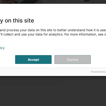
y on this site
and process your data on this site to better understand how it is used
ll collect and use your data for analytics. For more information, see 
ontakt Persounen
licy
Accept
Decline
Mme Fatima Balkan
Généraliste
Powered by