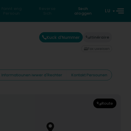
Fannt eng
Reverse
Sech
LU
Persoun
Sich
aloggen
Kuck d'Nummer
Itinéraire
Fax uweisen
Informatiounen iwwer d'Rechter
Kontakt Persounen
Route