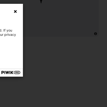
. If you
our privacy