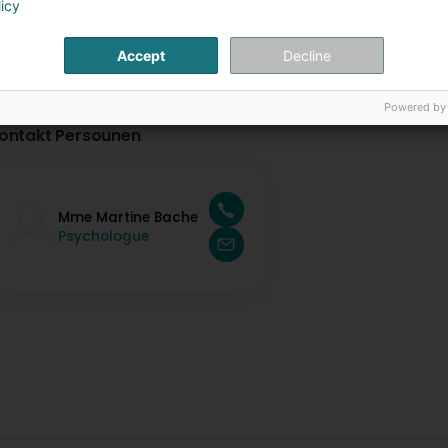
licy
Accept
Decline
Powered by
ontakt Persounen
Mme Martine Bache
Psychologue