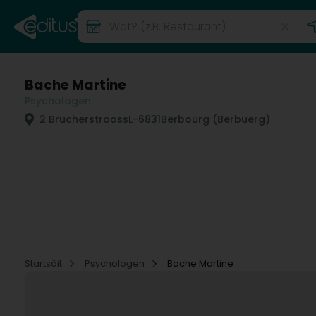
Bache Martine
Psychologen
2 Brucherstrooss
L-6831
Berbourg (Berbuerg)
Startsäit
Psychologen
Bache Martine