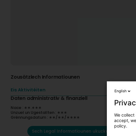
Zousätzlech Informatiounen
Eis Aktivitéiten
English
Daten administrativ & finanziell
Privac
Nace : ∗∗.∗∗∗
Unzuel un Ugestallten : ∗∗∗
We collect 
Grënnungsdatum : ∗∗/∗∗/∗∗∗∗
accept, we'
policy.
Sech Legal Informatiounen ukucken