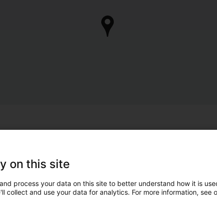
y on this site
and process your data on this site to better understand how it is used
ll collect and use your data for analytics. For more information, see 