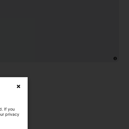
. If you
our privacy