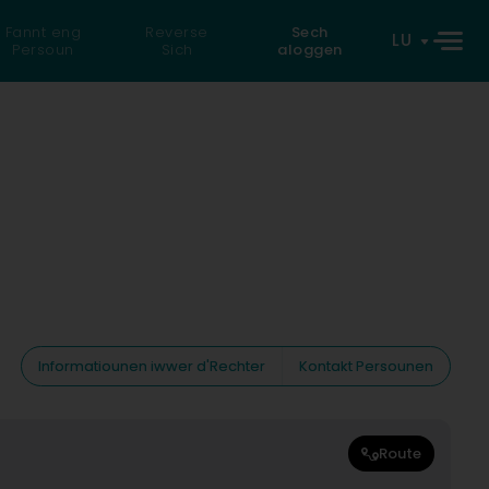
Fannt eng
Reverse
Sech
LU
Persoun
Sich
aloggen
Informatiounen iwwer d'Rechter
Kontakt Persounen
Route