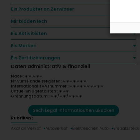
W
A
Eis Produkter an Zerwisser
K
Mir bidden Iech
Eis Aktivitéiten
Eis Marken
Eis Zertifizéierungen
Daten administrativ & finanziell
Nace : ∗∗.∗∗∗
N° vum Handelsregister : ∗∗∗∗∗∗∗
International TVAsnummer : ∗∗∗∗∗∗∗∗∗∗
Unzuel un Ugestallten : ∗∗∗
Grënnungsdatum : ∗∗/∗∗/∗∗∗∗
Sech Legal Informatiounen ukucken
Rubriken :
Akaf an Verkaf
Autoverkaf
Elektreschen Auto
Ersaatzstécke