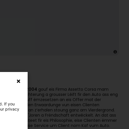
ot WiFi
tup". Am
Joer 2004
gouf eis Firma Assetto Corsa mam
oser Begeeschterung a grousser Léift fir den Auto ass eng
ler an eisen Beruff ëmzesetzen an eis Offer mat der
. If you
Standarden an den Erwaardunge vun eisen Clienten
our privacy
enten opzebauen an z’erhalen stoung ganz am Vierdergrond.
" sech iwwer d'Joren a Frëndschaft entwéckelt. An dat ass
 Luxurycars
" steet fir eis Philosophie, eise Clienten ëmmer
rlech och fir eise Service um Client nom Kaf vum Auto.