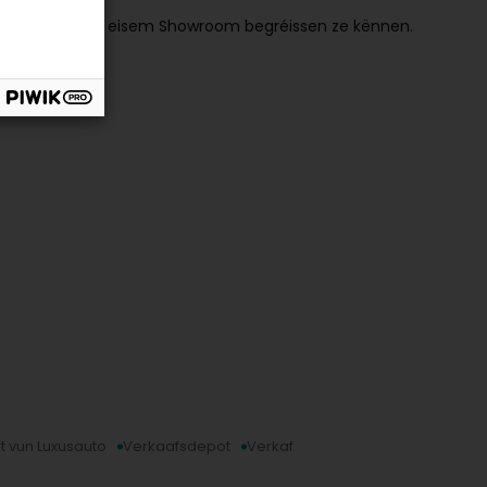
ass.
zu all Moment an eisem Showroom begréissen ze kënnen.
t vun Luxusauto
Verkaafsdepot
Verkaf