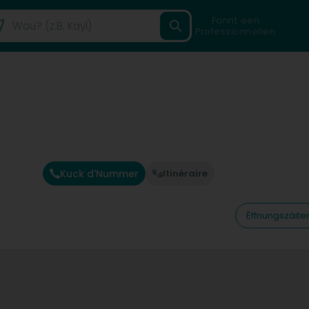
Fannt een
Professionnellen
Kuck d'Nummer
Itinéraire
Ëffnungszäite