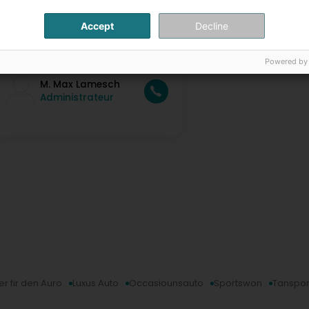
ell mir wëssen datt e Gefier kafen och en Zeeche vu Vertrauen 
lso besicht eis net nëmme virtuell. Eis Equipe freet sech Iech 
Accept
Decline
ontakt Persounen
Powered by
M. Max Lamesch
Administrateur
r fir den Auro
Luxus Auto
Occasiounsauto
Sportswon
Tanspor