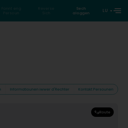
Fannt eng
Reverse
Sech
LU
Persoun
Sich
aloggen
n
Informatiounen iwwer d'Rechter
Kontakt Persounen
Route