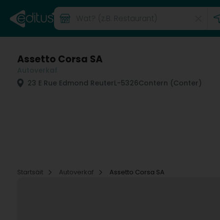
Assetto Corsa SA
Autoverkaf
23 E Rue Edmond Reuter
L-5326
Contern (Conter)
Startsäit
Autoverkaf
Assetto Corsa SA