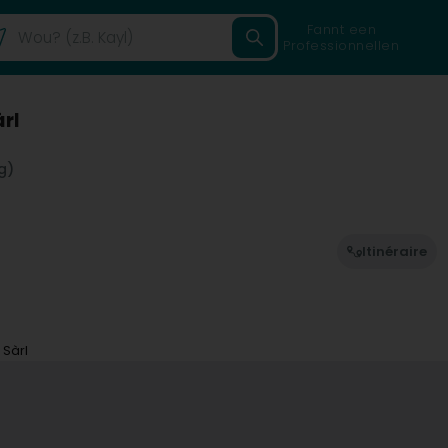
Fannt een
Professionnellen
rl
g)
Itinéraire
 Sàrl