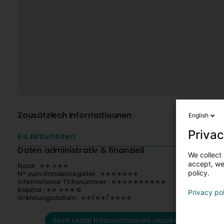
Zousätzlech Informatiounen
English
Privac
Eis Aktivitéiten
Daten administrativ & finanziell
We collect 
accept, we'
Nace : ∗∗.∗∗∗
policy.
N° vum Handelsregister : ∗∗∗∗∗∗∗
International TVAsnummer : ∗∗∗∗∗∗∗∗∗∗
Kapital : ∗∗ ∗∗∗ €
Privacy po
Grënnungsdatum : ∗∗/∗∗/∗∗∗∗
Sech Legal Informatiounen ukucken