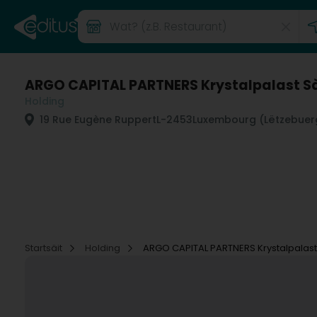
ARGO CAPITAL PARTNERS Krystalpalast Sà
Holding
19 Rue Eugène Ruppert
L-2453
Luxembourg (Lëtzebuer
Startsäit
Holding
ARGO CAPITAL PARTNERS Krystalpalast