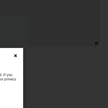
. If you
our privacy