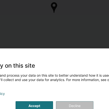
y on this site
and process your data on this site to better understand how it is used
ll collect and use your data for analytics. For more information, see 
licy
Accept
Decline