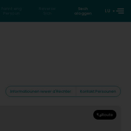
Fannt eng
Reverse
Sech
LU
Persoun
Sich
aloggen
Informatiounen iwwer d'Rechter
Kontakt Persounen
Route