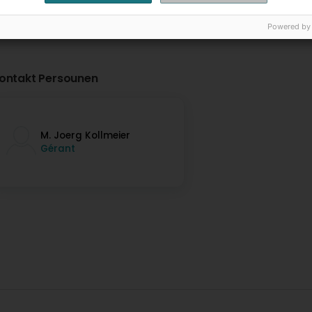
Powered by
ontakt Persounen
M. Joerg Kollmeier
Gérant