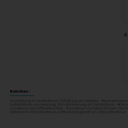
H
V
I
R
L
K
B
B
A
K
K
L
L
L
Rubriken :
Ausrüstung fir Ventilatioun, Entlüftung an Gebléis
Aussenheizu
Installatioun vun Heizung, Klimatiséierung an Ventilatioun
Klim
Locatioun vun Loftbefeuchter
Locatioun vun Maschinnen, Gerä
Material fir Klimatisatioun, Loftbefichtegkeet an Loftpurifikatioun