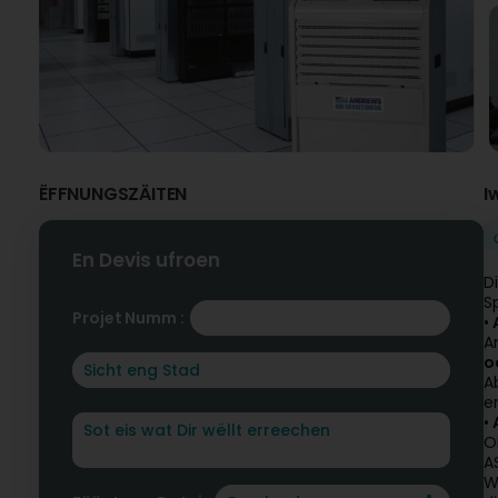
ËFFNUNGSZÄITEN
I
En Devis ufroen
D
S
Projet Numm :
•
A
A
o
A
e
•
O
A
W