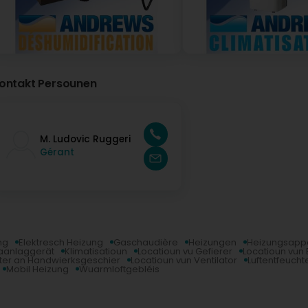
ochleistung Klimaanlage
entilation
ndustrielle Ventilatoren
adialventilator
uftentfeuchtung
ontakt Persounen
autrockner
autrockner mieten
dsorptionstrockner
ondensation Luftentfeucher
M. Ludovic Ruggeri
ondensationstrockner mieten
Gérant
uftbefeuchtung
uftbefeuchtung mieten
uftbefeuchter
ng
Elektresch Heizung
Gaschaudière
Heizungen
Heizungsapp
aanlaggerät
Klimatisatioun
Locatioun vu Gefierer
Locatioun vun 
ter an Handwierksgeschier
Locatioun vun Ventilator
Luftentfeucht
Mobil Heizung
Wuarmloftgebléis