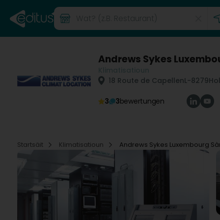
Andrews Sykes Luxembou
Klimatisatioun
18 Route de Capellen
L-8279
Ho
3
3
bewertungen
Startsäit
Klimatisatioun
Andrews Sykes Luxembourg Sàr