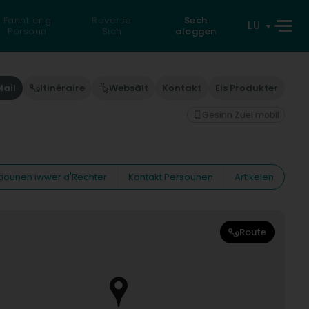
Fannt eng
Reverse
Sech
LU
Persoun
Sich
aloggen
Mail
Itinéraire
Websäit
Kontakt
Eis Produkter
Gesinn Zuel mobil
tiounen iwwer d'Rechter
Kontakt Persounen
Artikelen
Route