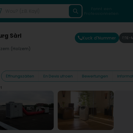
Fannt een
Professionnellen
rg Sàrl
Kuck d'Nummer
E-
lzem (Holzem)
Ëffnungszäiten
En Devis ufroen
Bewertungen
Informa
l