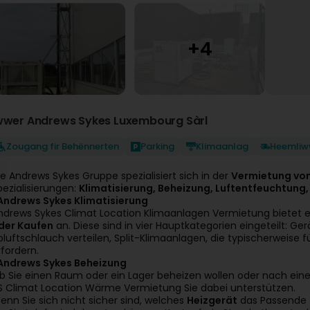
wwer Andrews Sykes Luxembourg Sàrl
Zougang fir Behënnerten
Parking
Klimaanlag
Heemliw
ie Andrews Sykes Gruppe spezialisiert sich in der
Vermietung von
pezialisierungen:
Klimatisierung, Beheizung, Luftentfeuchtung,
ndrews Sykes Klimatisierung
ndrews Sykes Climat Location Klimaanlagen Vermietung bietet e
der Kaufen
an. Diese sind in vier Hauptkategorien eingeteilt: Ge
bluftschlauch verteilen, Split-Klimaanlagen, die typischerweis
rfordern.
Andrews Sykes Beheizung
b Sie einen Raum oder ein Lager beheizen wollen oder nach ein
S Climat Location Wärme Vermietung Sie dabei unterstützen.
enn Sie sich nicht sicher sind, welches
Heizgerät
das Passende fü