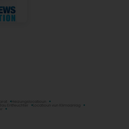
arat
Heizungslocatioun
Bau Entfeuchter
Locatioun vun Klimaanlag
er