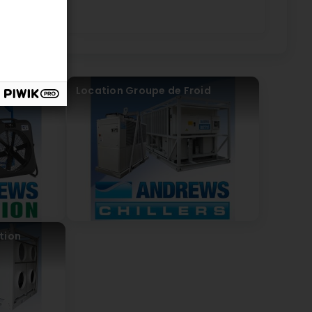
gen anzubieten, indem wir die neueste Technologie
Location Groupe de Froid
tion