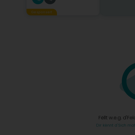
Gesponsert
Fëllt w.e.g. d'Fe
Dir kënnt d'Sich ma