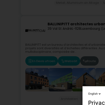
Metall, Alluminium an Alliage
BALLINIPITT architectes urba
39 Val St André
L-1128
Luxembourg (L
OAI
BALLINIPITT est un bureau d’architectes et d’urbani
projets sont diversifiés et d’échelles différentes. A
multidisciplinaire, composée de...
En Devis ufroen
Websäit
Route
English
Architekten
Bannenarchite
Privac