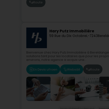
Route
Hary Putz Immobilière
59 Rue du Dix Octobre
L-7243
Bereld
Bienvenue chez Hary Putz Immobilière à Bereldange,
solutions tant pour les locataires que pour les pro
environs, notre agence a acquis une...
En Devis ufroen
Websäit
Route
Immobilienförderung
Immob