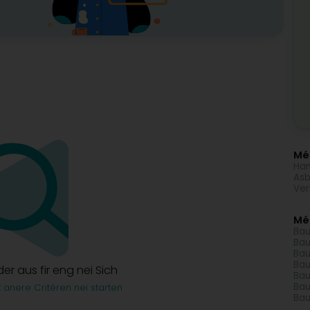
Méi
Han
Asb
Ver
Mé
Bau
Bau
Bau
Bau
lder aus fir eng nei Sich
Bau
Bau
t anere Critèren nei starten
Bau