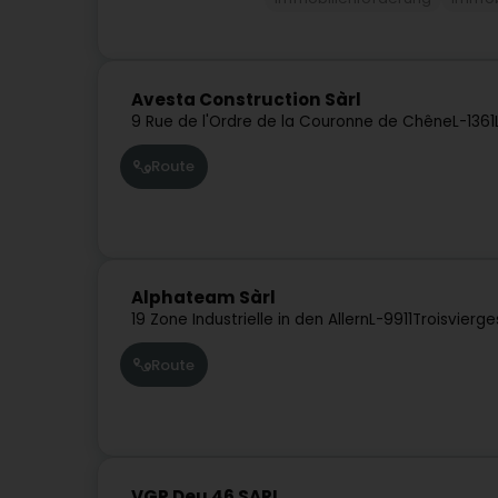
Avesta Construction Sàrl
9 Rue de l'Ordre de la Couronne de Chêne
L-1361
Route
Alphateam Sàrl
19 Zone Industrielle in den Allern
L-9911
Troisvierge
Route
VGP Deu 46 SARL