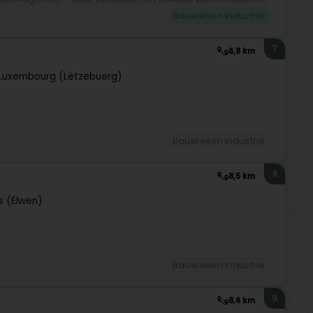
Bauwiesen Industrie
7
6,8 km
Luxembourg (Lëtzebuerg)
Bauwiesen Industrie
8
8,5 km
s (Ëlwen)
Bauwiesen Industrie
9
8,6 km