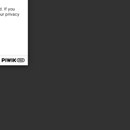
. If you
our privacy