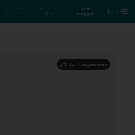
Fannt eng
Reverse
Sech
LU
Persoun
Sich
aloggen
D'Kaart vergréisseren