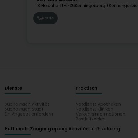
1B Heienhaff
L-1736
Senningerberg (Sennengerbie
Route
Dienste
Praktisch
Suche nach Aktivität
Notdienst Apotheken
Suche nach Stadt
Notdienst Kliniken
Ein Angebot anfordern
Verkehrsinformationen
Postleitzahlen
Hutt direkt Zougang op eng Aktivitéit a Lëtzebuerg