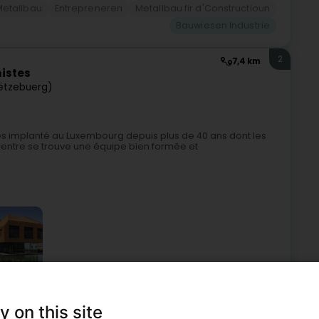
Metallbau
Entrepreneren
Metallbau fir d'Constructioun
Bauwiesen Industrie
2
7,4 km
nistes
ëtzebuerg)
stes implanté au Luxembourg depuis plus de 40 ans dont les
u centre se trouve une équipe bien formée et
kten
Landnutzung / Stadtplanung
Bauwiesen Industrie
y on this site