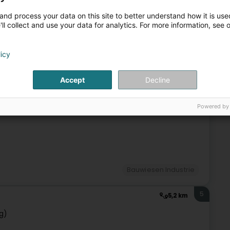
3
5,1 km
and process your data on this site to better understand how it is used
ll collect and use your data for analytics. For more information, see 
elscheier)
licy
Bauwiesen Industrie
Accept
Decline
4
5,1 km
Powered by
Bauwiesen Industrie
5
5,2 km
g)