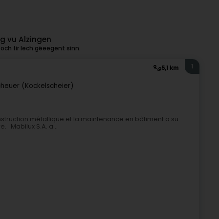
g vu Alzingen
och fir Iech gëeegent sinn.
1
5,1 km
heuer (Kockelscheier)
nstruction métallique et la maintenance en bâtiment a su
. Mabilux S.A. a...