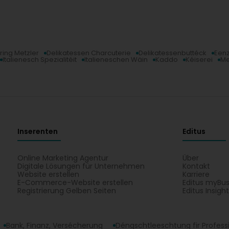
ring Metzler
Delikatessen Charcuterie
Delikatessenbuttéck
Eenz
Italienesch Spezialitéit
Italieneschen Wäin
Kaddo
Kéiserei
Me
Inserenten
Editus
Online Marketing Agentur
Über
Digitale Lösungen für Unternehmen
Kontakt
Website erstellen
Karriere
E-Commerce-Website erstellen
Editus myBus
Registrierung Gelben Seiten
Editus Insigh
Bank, Finanz, Versécherung
Déngschtleeschtung fir Profess