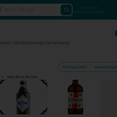
Fannt een
Professionnellen
 Heck
L-3844
Schifflange (Schëffleng)
Ëffnungszäiten
Bewertunge
Aldo Bei & Fils Sàrl