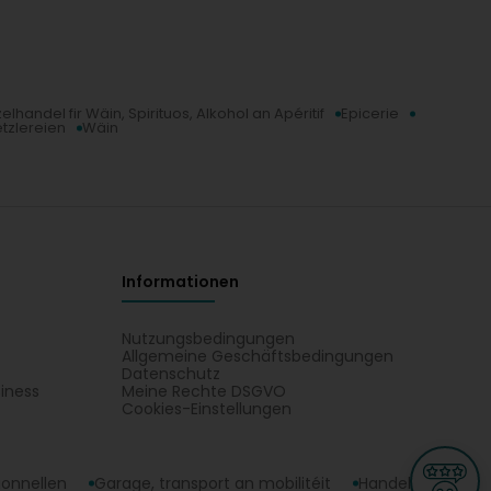
elhandel fir Wäin, Spirituos, Alkohol an Apéritif
Epicerie
tzlereien
Wäin
Informationen
Nutzungsbedingungen
Allgemeine Geschäftsbedingungen
Datenschutz
iness
Meine Rechte DSGVO
t
Cookies-Einstellungen
ionnellen
Garage, transport an mobilitéit
Handel