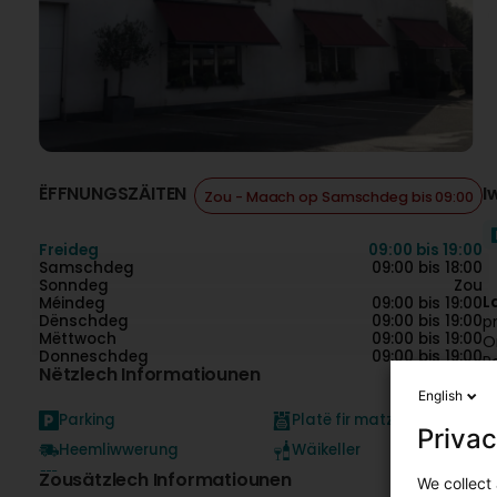
ËFFNUNGSZÄITEN
I
Zou - Maach op Samschdeg bis 09:00
Freideg
09:00 bis 19:00
Samschdeg
09:00 bis 18:00
Sonndeg
Zou
L
Méindeg
09:00 bis 19:00
Dënschdeg
09:00 bis 19:00
p
Mëttwoch
09:00 bis 19:00
O
Donneschdeg
09:00 bis 19:00
P
Nëtzlech Informatiounen
L
English
r
Parking
Platë fir matzehuelen
s
Privac
Heemliwwerung
Wäikeller
L
Zousätzlech Informatiounen
c
We collect 