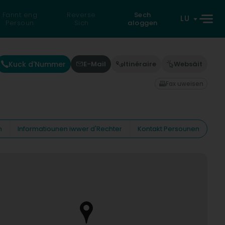
Fannt eng
Reverse
Sech
LU
Persoun
Sich
aloggen
Kuck d'Nummer
E-Mail
Itinéraire
Websäit
Fax uweisen
n
Informatiounen iwwer d'Rechter
Kontakt Persounen