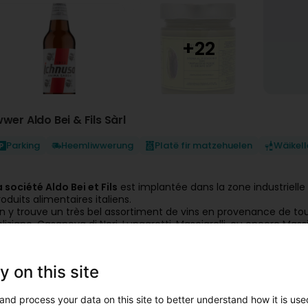
wwer Aldo Bei & Fils Sàrl
Parking
Heemliwwerung
Platë fir matzehuelen
Wäikell
a société Aldo Bei et Fils
est implantée dans la zone industrielle
roduits alimentaires italiens.
n y trouve un très bel assortiment de vins en provenance de tou
oliziano, Casanova di Neri, Lungarotti, Masciarelli, ou encore Ma
es charcuteries et fromages sont également présents en nombre e
iz pour risotto, conserves de légumes et légumes secs, huiles d'ol
oftdrinks, liqueurs, grappas, chocolats, biscuits et en saison le
y on this site
es produits luxembourgeois sont également mis à l'honneur à tra
ircuit court comme le jus de pomme de Limpach ou encore du 
and process your data on this site to better understand how it is used