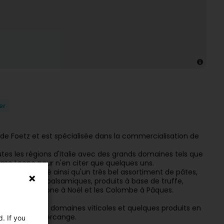
er
 de Foetz et est spécialisée dans la commercialisation de
tes les régions d'Italie avec des grands domaines tels que
ssimo Leone pour n'en citer que quelques uns.
t en qualité ainsi qu'un très bel assortiment de pâtes,
ive, vinaigres balsamiques, produits à base de truffe,
s fameux Panettone à Noël et les Colombe à Pâques.
vers plusieurs domaines viticoles et quelques produits en
miel de Mondercange.
. If you