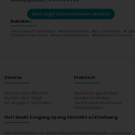
Grënnungsdatum : ∗∗/∗∗/∗∗∗∗
Sech Legal Informatiounen ukucken
Rubriken :
Alkoholesch Getränker
Artisanale Kéis
Bio-Gedrénks
Cate
Franséischen Wain
Geschenkartikelen
Italienesch Epicerie
Dienste
Praktisch
Suche nach Aktivität
Notdienst Apotheken
Suche nach Stadt
Notdienst Kliniken
Ein Angebot anfordern
Verkehrsinformationen
Postleitzahlen
Hutt direkt Zougang op eng Aktivitéit a Lëtzebuerg
Administratioun an aaner Déngschtleeschtungen a Servicer