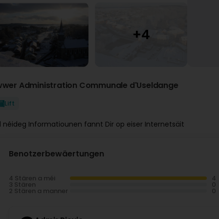
wwer Administration Communale d'Useldange
Lift
ll néideg Informatiounen fannt Dir op eiser Internetsäit
Benotzerbewäertungen
4 Stären a méi
3 Stären
2 Stären a manner