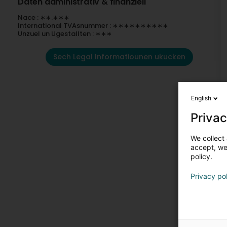
Daten administrativ & finanziell
Nace : ∗∗.∗∗∗
International TVAsnummer : ∗∗∗∗∗∗∗∗∗∗
Unzuel un Ugestallten : ∗∗∗
Sech Legal Informatiounen ukucken
English
Privac
We collect 
accept, we'
policy.
Privacy po
K