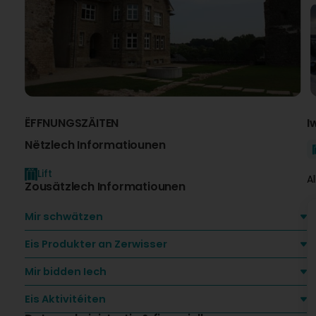
ËFFNUNGSZÄITEN
I
Nëtzlech Informatiounen
Lift
A
Zousätzlech Informatiounen
Mir schwätzen
Eis Produkter an Zerwisser
Mir bidden Iech
Eis Aktivitéiten