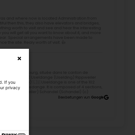
 was and where now is located Administration from
ful then this, they also have elevators and bridges,
hing worth to visit and see and hear the interesting
e you will get all you want to know about it, and more
the year. Special arrangements have been made to
 the site. Realy worth of visit. 👍
hé de Luxembourg, située dans le canton de
ange (Iewerleng) Useldange (Uselding) Rippweiler
ated by Google) 🇱🇺 Useldange is one of the 102
. If you
he canton of Redange. It is composed of 4 sections,
our privacy
weiler (Rippweiler) Schandel (Schandel) (c)
Bewäertungen vun
Google