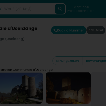
Fannt een
Professionnellen
ale d'Useldange
Kuck d'Nummer
E-Mail
ge (Useldeng)
Ëffnungszäiten
Bewertunge
istration Communale d'Useldange