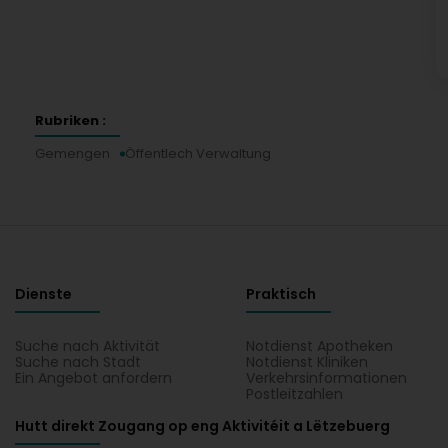
Rubriken :
Gemengen
Öffentlech Verwaltung
Dienste
Praktisch
Suche nach Aktivität
Notdienst Apotheken
Suche nach Stadt
Notdienst Kliniken
Ein Angebot anfordern
Verkehrsinformationen
Postleitzahlen
Hutt direkt Zougang op eng Aktivitéit a Lëtzebuerg