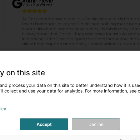
Admir Pjevic
Virun 2 Joer(en)
👍. Very immpresive place. It is Castle where lords home
town Useldange, as my self i didnt see nothing more beauti
where also handicappes have acces, as this is realy somet
history about that Castle . They also have tourist info wher
interesting is the Castle is open to visitors throughout 
allow handicapped and weakly sighted visitors to experience
by the rivers
Virun 4 Joer(en)
y on this site
🇱🇺 Useldange est une des 102 communes du Grand-Duc
Redange. Elle se compose de 4 sections à savoir : Everl
(Rippweiler) Schandel (Schandel) (c) Useldeng.lu (Transl
and process your data on this site to better understand how it is used
communes of the Grand Duchy of Luxembourg, located in t
ll collect and use your data for analytics. For more information, see 
namely: Everlange (Iewerleng) Useldange (Uselding) Ripp
Useldeng.lu
licy
Paris Damian Damon
Virun 7 Joer(en)
Accept
Decline
ontakt Persounen
Peter Graf