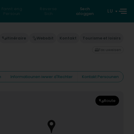
Fannt eng
Reverse
Sech
LU
Persoun
Sich
aloggen
Itinéraire
Websäit
Kontakt
Tourisme et loisirs
Fax uweisen
n
Informatiounen iwwer d'Rechter
Kontakt Persounen
Route