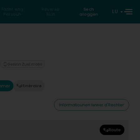
Fannt eng
Reverse
Sech
LU
Persoun
Sich
aloggen
Gesinn Zuel mobil
mmer
Itinéraire
Informatiounen iwwer d'Rechter
Route