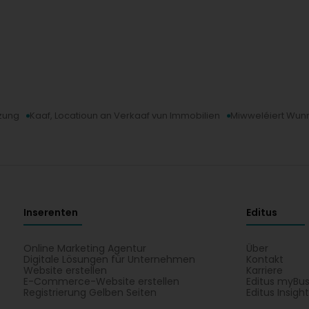
zung
Kaaf, Locatioun an Verkaaf vun Immobilien
Miwweléiert Wun
Inserenten
Editus
Online Marketing Agentur
Über
Digitale Lösungen für Unternehmen
Kontakt
Website erstellen
Karriere
E-Commerce-Website erstellen
Editus myBus
Registrierung Gelben Seiten
Editus Insigh