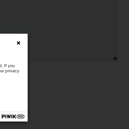
. If you
our privacy