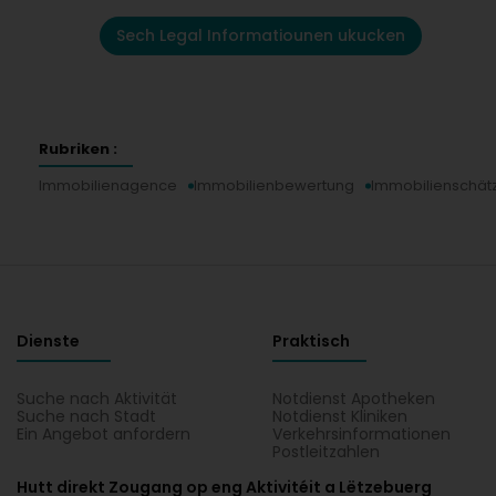
Sech Legal Informatiounen ukucken
Rubriken :
Immobilienagence
Immobilienbewertung
Immobilienschät
Dienste
Praktisch
Suche nach Aktivität
Notdienst Apotheken
Suche nach Stadt
Notdienst Kliniken
Ein Angebot anfordern
Verkehrsinformationen
Postleitzahlen
Hutt direkt Zougang op eng Aktivitéit a Lëtzebuerg