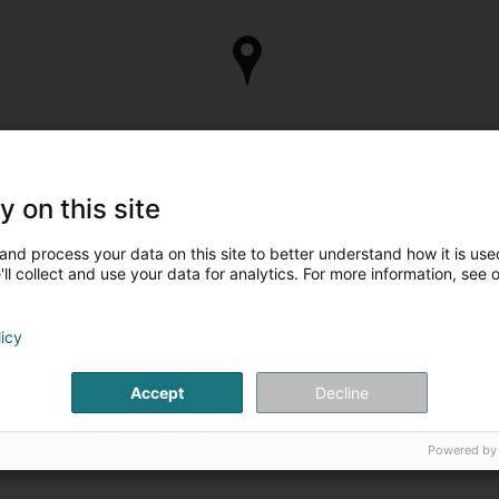
y on this site
and process your data on this site to better understand how it is used
ll collect and use your data for analytics. For more information, see 
licy
Accept
Decline
Powered by