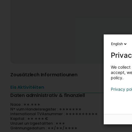
English
Privac
We collect 
accept, we'
Zousätzlech Informatiounen
policy.
Eis Aktivitéiten
Privacy po
Daten administrativ & finanziell
Nace : ∗∗.∗∗∗
N° vum Handelsregister : ∗∗∗∗∗∗∗
International TVAsnummer : ∗∗∗∗∗∗∗∗∗∗
Kapital : ∗∗ ∗∗∗ €
Unzuel un Ugestallten : ∗∗∗
Grënnungsdatum : ∗∗/∗∗/∗∗∗∗