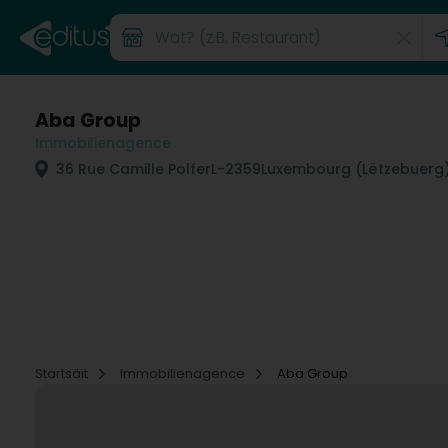
Aba Group
Immobilienagence
36 Rue Camille Polfer
L-2359
Luxembourg (Lëtzebuerg
Startsäit
Immobilienagence
Aba Group