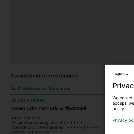
English
Zousätzlech Informatiounen
Privac
Eis Produkter an Zerwisser
We collect 
Eis Aktivitéiten
accept, we'
Daten administrativ & finanziell
policy.
Nace : ∗∗.∗∗∗
Privacy po
N° vum Handelsregister : ∗∗∗∗∗∗∗
International TVAsnummer : ∗∗∗∗∗∗∗∗∗∗
Kapital : ∗∗ ∗∗∗ €