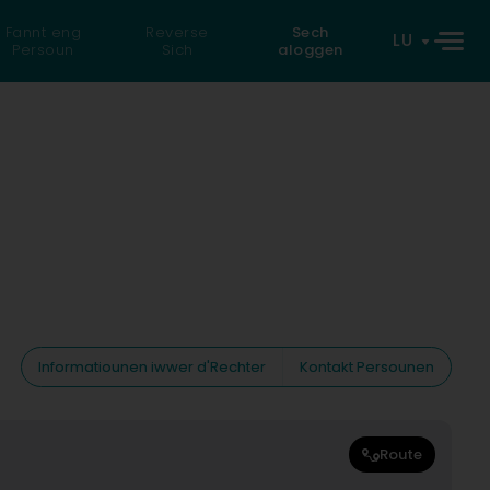
Fannt eng
Reverse
Sech
LU
Persoun
Sich
aloggen
Informatiounen iwwer d'Rechter
Kontakt Persounen
Route