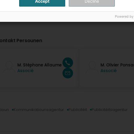
Accept
Decline
Powered by
ontakt Persounen
M. Stéphane Allaume
M. Olivier Ponsa
Associé
Associé
ioun
Kommunikatiounsagentur
Publicitéit
Publicitéitsagentur