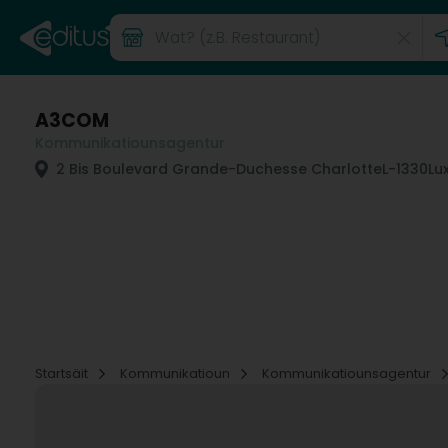
A3COM
Kommunikatiounsagentur
2 Bis Boulevard Grande-Duchesse Charlotte
L-1330
Lu
Startsäit
Kommunikatioun
Kommunikatiounsagentur