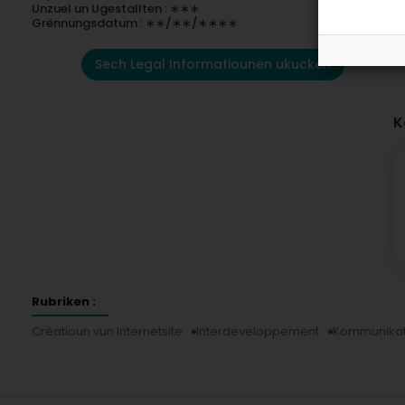
Unzuel un Ugestallten : ∗∗∗
Grënnungsdatum : ∗∗/∗∗/∗∗∗∗
Sech Legal Informatiounen ukucken
K
Rubriken :
Créatioun vun Internetsite
Interdeveloppement
Kommunikat