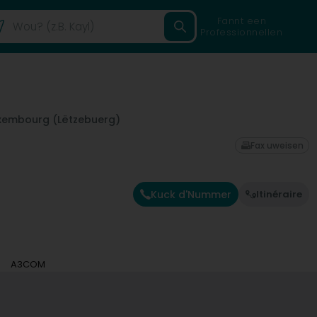
Fannt een
Professionnellen
xembourg (Lëtzebuerg)
Fax uweisen
Kuck d'Nummer
Itinéraire
A3COM