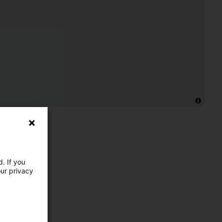
. If you
our privacy