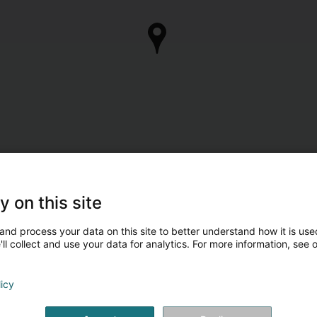
y on this site
and process your data on this site to better understand how it is used
ll collect and use your data for analytics. For more information, see 
licy