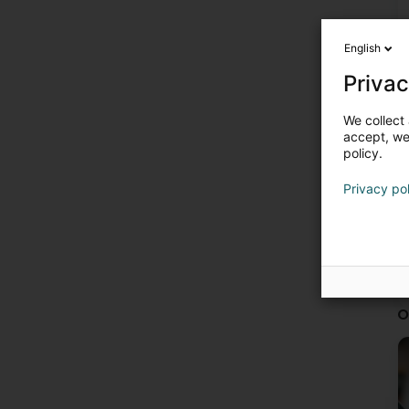
English
Privac
We collect 
accept, we'
policy.
Privacy po
O