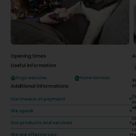
Opening times
A
Useful information
Dogs welcome
Home Services
V
Additional informations
M
D
Our means of payment
e
v
We speak
E
Our products and services
c
r
We are offering you
n