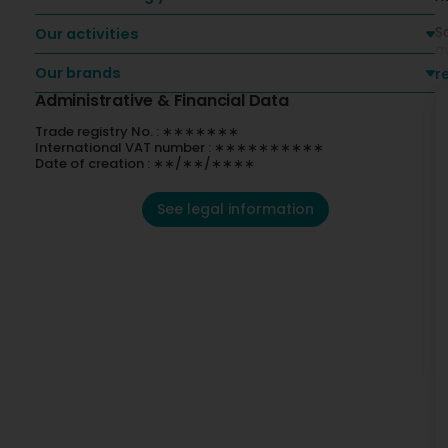
S
Our activities
a
Our brands
r
C
Administrative & Financial Data
di
Trade registry No. : ∗∗∗∗∗∗∗
Ta
International VAT number : ∗∗∗∗∗∗∗∗∗∗
Date of creation : ∗∗/∗∗/∗∗∗∗
P
See legal information