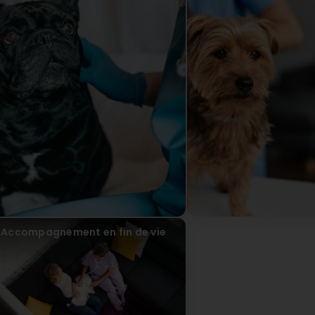
take the time to explain each step clearly and ensure that
The facilities are also very clean and well-suited to the n
highly recommend to anyone looking for a trustworthy veter
vétérinaire Cabinet Vétérinaire Dudelange offre un service
chaleureux, professionnel et très humain, ce qui est partic
nos animaux. L’équipe fait preuve d’une grande compétence
prend le temps d’expliquer chaque étape avec clarté et 
propriétaires se sentent en confiance. Les installations s
sans aucun doute une adresse que je recommande viveme
de confiance dans la région.
Accompagnement en fin de vie