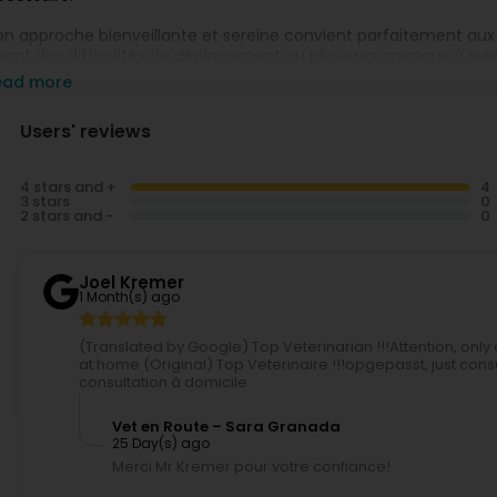
on approche bienveillante et sereine convient parfaitement a
yant des difficultés de déplacement ou plusieurs animaux à suiv
ead more
onsultations
uniquement sur rendez-vous à domicile
, urgence
sponibilité.
Users' reviews
rifs :
consultation à
49 €
+
frais de déplacement à partir de 
4 stars and +
rise de rendez-vous par
téléphone, SMS, WhatsApp, e-mail ou 
3 stars
2 stars and -
Joel Kremer
1 Month(s) ago
(Translated by Google) Top Veterinarian !!!Attention, only
at home (Original) Top Veterinaire !!!opgepasst, just con
consultation à domicile
Vet en Route – Sara Granada
25 Day(s) ago
Merci Mr Kremer pour votre confiance!