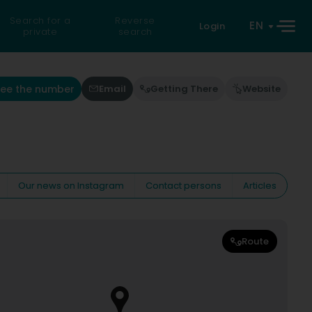
Search for a
Reverse
EN
Login
private
search
See the number
Email
Getting There
Website
Our news on Instagram
Contact persons
Articles
Route