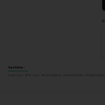
C
Sections :
Dog Care
Pet care
Vaccination
Veterinaries
Veterinary 