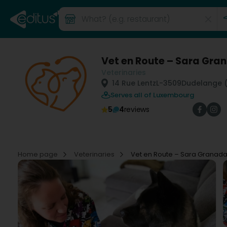
Vet en Route – Sara Gra
Veterinaries
14 Rue Lentz
L-3509
Dudelange 
Serves all of Luxembourg
5
4
reviews
Home page
Veterinaries
Vet en Route – Sara Granad