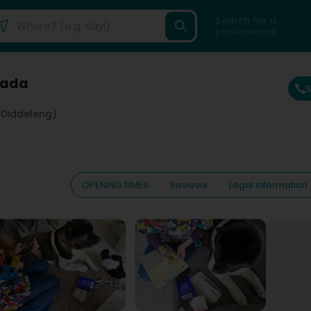
Search for a
professional
nada
(Diddeleng)
OPENING TIMES
Reviews
Legal information
a