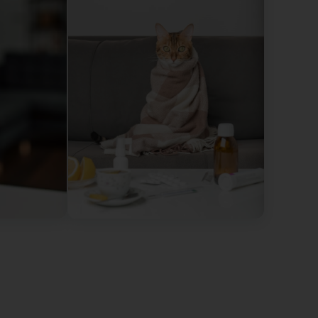
 both the animals and their owners feel confident.
eeds of the animals. This is undoubtedly an address I
inarian in the area. (Original) La clinique
 exceptionnel. Dès le premier contact, l’accueil est
ulièrement rassurant lorsqu’il s’agit de la santé de
 et d’une véritable passion pour son travail. Elle
veille à ce que les animaux comme leurs
ont également très propres et bien adaptées. C’est
nt à toute personne recherchant un vétérinaire