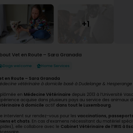
bout Vet en Route – Sara Granada
Dogs welcome
Home Services
et en Route – Sara Granada
édecine vétérinaire à domicile basé à Dudelange & Hesperange 
iplômée en
Médecine Vétérinaire
depuis 2013 à l’Université Va
xpérience acquise dans plusieurs pays au service des animaux 
étérinaire à domicile
actif
dans tout le Luxembourg
.
lle intervient sur rendez-vous pour les
vaccinations, passeports,
hiens et chats
. En cas d’examens nécessitant du matériel spéci
apides), elle collabore avec le
Cabinet Vétérinaire de l’IRIS à E
écessaire.