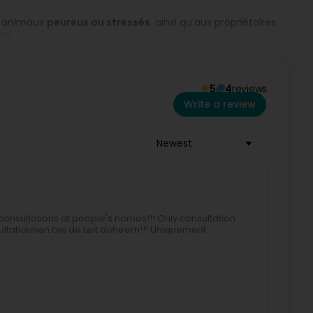
ux animaux
peureux ou stressés
, ainsi qu’aux propriétaires
re.
s possibles le
dimanche et les jours fériés
selon
5
4
reviews
25 €
(calculés selon la localisation).
Write a review
réseaux sociaux
.
Newest
 consultations at people's homes!!! Only consultation
sultatiounen bei de Leit doheem!!! Uniquement