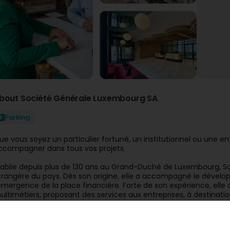
bout Société Générale Luxembourg SA
Parking
ue vous soyez un particulier fortuné, un institutionnel ou une 
ccompagner dans tous vos projets.
tablie depuis plus de 130 ans au Grand-Duché de Luxembourg, S
trangère du pays. Dès son origine, elle a accompagné le dévelo
'émergence de la place financière. Forte de son expérience, el
ultimétiers, proposant des services aux entreprises, à destination
'appuyant sur une salle des marchés active.
iliale à 100% du groupe Société Générale, elle bénéficie également