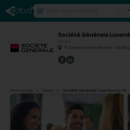
Société Générale Luxem
Banks
11 Avenue Emile Reuter
L-2420
L
Home page
Banks
Société Générale Luxembourg SA