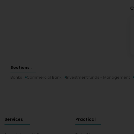
C
Sections :
Banks
Commercial Bank
Investment funds - Management
Services
Practical