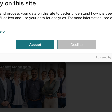
dresse du siège
:
y on this site
1, avenue Emilie Reuter L-2420 Luxembourg
ur articles
and process your data on this site to better understand how it is used
ll collect and use your data for analytics. For more information, see 
INVESTISSEURS PRIVÉS
INTERMÉDIAIRES FINAN
licy
Accept
Decline
Powered by
Asset Managers