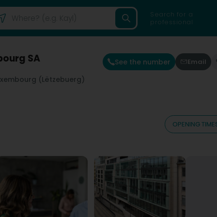
Search for a
professional
bourg SA
See the number
Email
uxembourg (Lëtzebuerg)
OPENING TIME