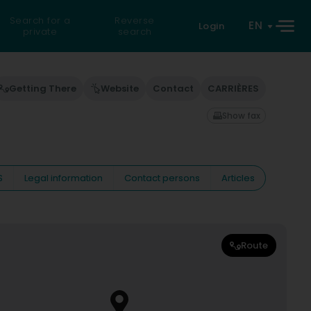
Search for a
Reverse
EN
Login
private
search
Getting There
Website
Contact
CARRIÈRES
Show fax
S
Legal information
Contact persons
Articles
Route