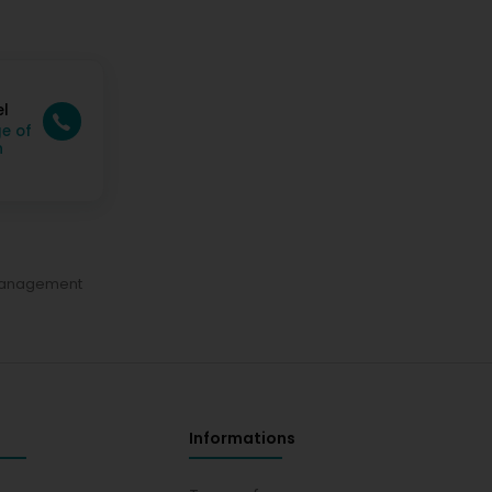
el
e of
n
 management
Informations