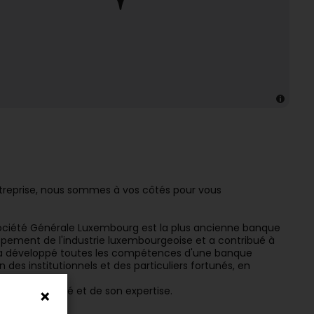
entreprise, nous sommes à vos côtés pour vous
ociété Générale Luxembourg est la plus ancienne banque
ppement de l'industrie luxembourgeoise et a contribué à
le a développé toutes les compétences d'une banque
 des institutionnels et des particuliers fortunés, en
 de sa solidité et de son expertise.