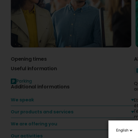
Opening times
A
Useful information
Parking
Q
Additional informations
a
We speak
E
é
l
Our products and services
m
s
We are offering you
F
English
Our activities