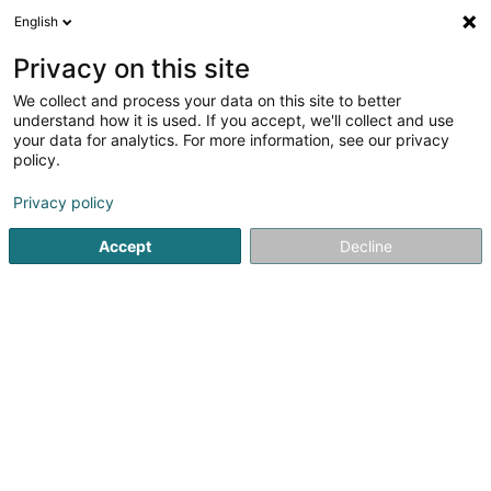
English
EN
Privacy on this site
We collect and process your data on this site to better
1
Microfilm services
understand how it is used. If you accept, we'll collect and use
result(s) for
en 42ms
your data for analytics. For more information, see our privacy
policy.
Home page
Promotion and development - Industrial
Microf
Privacy policy
1
Canon Luxembourg SA
Accept
Decline
89 E Rue Pafebruch
L-8308
Capellen (Kapellen)
Canon Luxembourg – Votre partenaire en impression et
gestion documentaireCanon Luxembourg accompagne
les entreprises et organisations de toutes tailles dans
leurs besoins d’impression, de numérisation et de
gestion documentaire.Canon propose une...